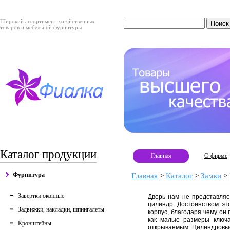
Широкий ассортимент хозяйственных
товаров и мебельной фурнитуры
Каталог продукции
Главная
О фирме
Фурнитура
Главная
>
Каталог
>
Замки
>
Завертки оконные
Дверь нам не представляе
цилиндр. Достоинством это
Задвижки, накладки, шпингалеты
корпус, благодаря чему он
как малые размеры ключа
Кронштейны
открываемым. Цилиндровые