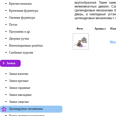
кругообразная. Такие зам
Крючки вешалки
межкомнатных дверях. Са
Цилиндровые механизмы бы
Крепежная фурнитура
дверь, а накладные уста
Оконная фурнитура
цилиндровые механизмы г. 
Петли
Фото
Артикул
Наи
Проушины и др.
Дверные ручки
Мех
Вентиляционные решётки
Скобяные изделия
Замки
Замки висячие
Замки врезные
Замки гаражные
Замки накладные
Замки защелки
Цилиндровые механизмы
Ручки дверные раздельные