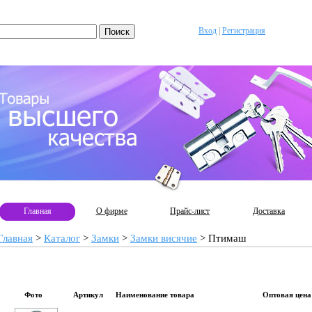
Вход
|
Регистрация
Главная
О фирме
Прайс-лист
Доставка
Главная
>
Каталог
>
Замки
>
Замки висячие
>
Птимаш
Фото
Артикул
Наименование товара
Оптовая цена