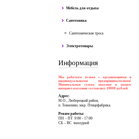
Мебель для отдыха
Сантехника
Сантехнические троса
Электротовары
Информация
Мы работаем только с организациями и
индивидуальными предпринимателями!
Минимальная сумма покупки в нашем
интернет-магазине составляет 10000 рублей.
Адрес:
М.О., Люберецкий район,
п. Томилино, мкр. Птицефабрика.
Режим работы:
ПH – ПT 9:00 - 17:00
CБ – BC выходной