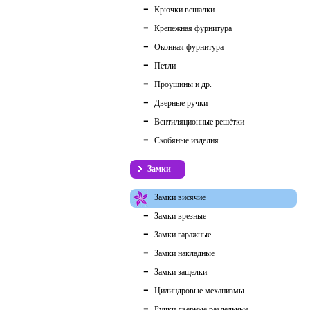
Крючки вешалки
Крепежная фурнитура
Оконная фурнитура
Петли
Проушины и др.
Дверные ручки
Вентиляционные решётки
Скобяные изделия
Замки
Замки висячие
Замки врезные
Замки гаражные
Замки накладные
Замки защелки
Цилиндровые механизмы
Ручки дверные раздельные