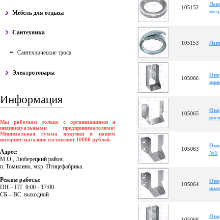
Лент
105152
мет
Мебель для отдыха
Сантехника
105153
Лен
Сантехнические троса
Электротовары
Опо
105066
цин
Информация
Опо
105065
рас
Мы работаем только с организациями и
индивидуальными предпринимателями!
Минимальная сумма покупки в нашем
интернет-магазине составляет 10000 рублей.
Опо
105063
Адрес:
№1
М.О., Люберецкий район,
п. Томилино, мкр. Птицефабрика.
Режим работы:
Опо
105064
ПH – ПT 9:00 - 17:00
пра
CБ – BC выходной
Опо
105068