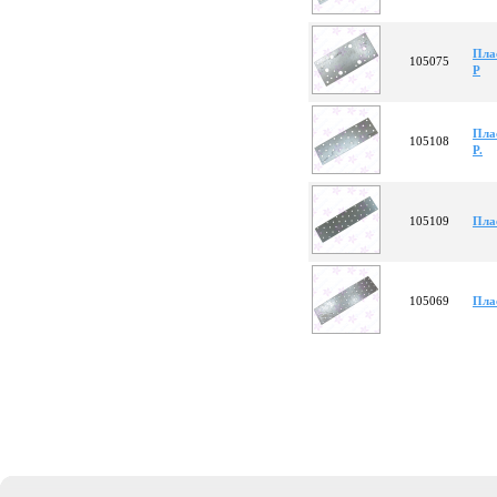
Пла
105075
Р
Пла
105108
Р.
105109
Пла
105069
Пла