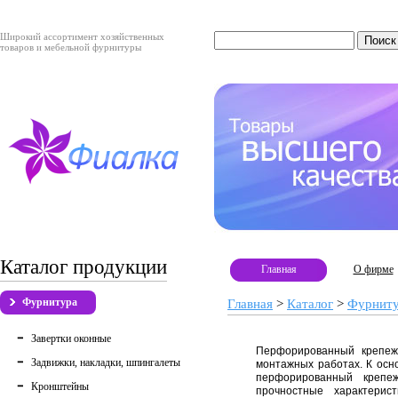
Широкий ассортимент хозяйственных
товаров и мебельной фурнитуры
Каталог продукции
Главная
О фирме
Фурнитура
Главная
>
Каталог
>
Фурнит
Завертки оконные
Перфорированный крепеж
Задвижки, накладки, шпингалеты
монтажных работах. К осн
перфорированный крепеж
Кронштейны
прочностные характерис