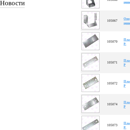
Новости
цин
Опо
105067
цин
Пла
105070
Р.
Пла
105071
Р
Пла
105072
Р
Пла
105074
Р
Пла
105073
Р.