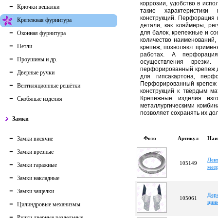
коррозии, удобство в исп
Крючки вешалки
такие характеристики
конструкций. Перфорация 
Крепежная фурнитура
детали, как кляймеры, ре
для балок, крепежные и с
Оконная фурнитура
количество наименований
Петли
крепеж, позволяют применят
работах. А перфорация
Проушины и др.
осуществления врезки
перфорированный крепеж д
Дверные ручки
для гипсакартона, перф
Перфорированный крепеж 
Вентиляционные решётки
конструкций к твёрдым ма
Крепежные изделия изго
Скобяные изделия
металлургическими комбин
позволяет сохранять их дол
Замки
Замки висячие
Фото
Артикул
Наи
Замки врезные
Лен
105149
Замки гаражные
мет
Замки накладные
Замки защелки
Дер
105061
цин
Цилиндровые механизмы
Ручки дверные раздельные