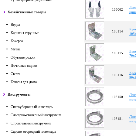
Дер
105062
Хозяйственные товары
цин
Ведра
Кре
105114
Карнизы струнные
105
Кочерга
Метла
Кре
105115
70х
Обувные рожки
Почтовые ящики
Кре
Скотч
105116
90х
Товары для дома
Инструменты
Лен
105150
мет
Снегоуборочный инвентарь
Слесарно-столярный инструмент
Лент
105151
мет
Строительный инструмент
Садово-огородный инвентарь