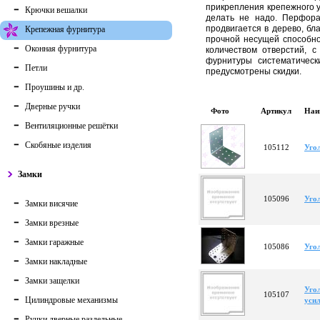
прикрепления крепежного у
Крючки вешалки
делать не надо. Перфора
продвигается в дерево, б
Крепежная фурнитура
прочной несущей способно
Оконная фурнитура
количеством отверстий, 
фурнитуры систематическ
Петли
предусмотрены скидки.
Проушины и др.
Дверные ручки
Фото
Артикул
Наи
Вентиляционные решётки
Скобяные изделия
105112
Уго
Замки
105096
Уго
Замки висячие
Замки врезные
Замки гаражные
105086
Уго
Замки накладные
Замки защелки
Уго
105107
Цилиндровые механизмы
усил
Ручки дверные раздельные