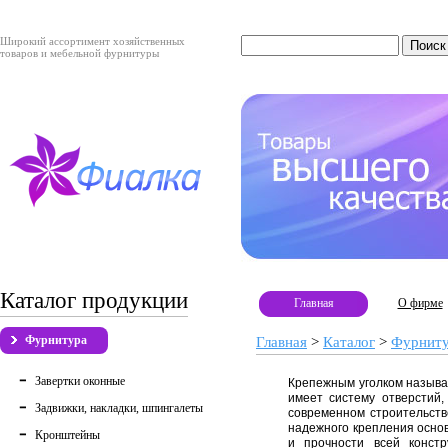
Широкий ассортимент хозяйственных
товаров и мебельной фурнитуры
Каталог продукции
Главная
О фирме
Фурнитура
Главная
>
Каталог
>
Фурнит
Завертки оконные
Крепежным уголком называю
имеет систему отверстий
Задвижки, накладки, шпингалеты
современном строительств
надежного крепления основ
Кронштейны
и прочности всей конст