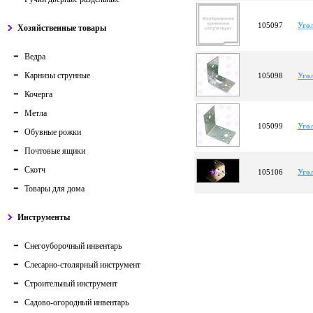
105097
Уго
Хозяйственные товары
Ведра
Карнизы струнные
105098
Уго
Кочерга
Метла
105099
Уго
Обувные рожки
Почтовые ящики
Скотч
105106
Уго
Товары для дома
Инструменты
Снегоуборочный инвентарь
Слесарно-столярный инструмент
Строительный инструмент
Садово-огородный инвентарь