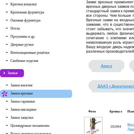
Замки врезные применяют
Крючки вешалки
врезных дверных замков п
стандартный замок к пример
Крепежная фурнитура
все стороны. Чем больше 
Врезные замки на входных
Оконная фурнитура
замками, что в существенн
Петли
стоит забывать, что значи
выдержать любое физическ
Проушины и др.
сочетание с хлипкими ил
немаловажную роль играет
Дверные ручки
Вашу входную дверь надеж
различных производителей.
Вентиляционные решётки
Скобяные изделия
Apecs
Замки
Замки висячие
ДААЗ г.Димитровг
Замки врезные
Замки гаражные
Замки накладные
Фото
Артикул
Наи
Замки защелки
Врез
Цилиндровые механизмы
202094
Дим
Ручки дверные раздельные