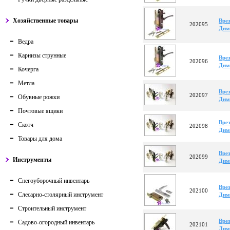
Хозяйственные товары
Врез
202095
Дим
Ведра
Карнизы струнные
Врез
202096
Дим
Кочерга
Метла
Врез
202097
Обувные рожки
Дим
Почтовые ящики
Врез
Скотч
202098
Дим
Товары для дома
Врез
202099
Инструменты
Дим
Снегоуборочный инвентарь
Вре
202100
Слесарно-столярный инструмент
Дим
Строительный инструмент
Врез
Садово-огородный инвентарь
202101
Дим