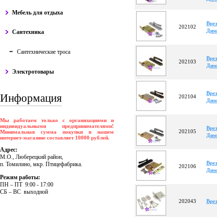
Мебель для отдыха
Врез
202102
Дим
Сантехника
Сантехнические троса
Врез
202103
Дим
Электротовары
Врез
Информация
202104
Дим
Мы работаем только с организациями и
индивидуальными предпринимателями!
Врез
202105
Минимальная сумма покупки в нашем
Дим
интернет-магазине составляет 10000 рублей.
Адрес:
М.О., Люберецкий район,
Врез
п. Томилино, мкр. Птицефабрика.
202106
Дим
Режим работы:
ПH – ПT 9:00 - 17:00
CБ – BC выходной
202043
Врез