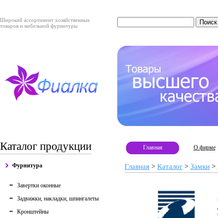
Широкий ассортимент хозяйственных
товаров и мебельной фурнитуры
Каталог продукции
Главная
О фирме
Фурнитура
Главная
>
Каталог
>
Замки
>
Завертки оконные
Задвижки, накладки, шпингалеты
Кронштейны