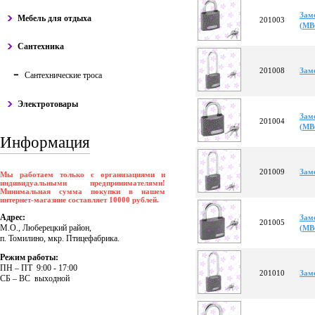
Зам
Мебель для отдыха
201003
(МВ
Сантехника
201008
Зам
Сантехнические троса
Электротовары
Зам
201004
(МВ
Информация
201009
Зам
Мы работаем только с организациями и
индивидуальными предпринимателями!
Минимальная сумма покупки в нашем
интернет-магазине составляет 10000 рублей.
Адрес:
Зам
201005
М.О., Люберецкий район,
(МВ
п. Томилино, мкр. Птицефабрика.
Режим работы:
ПH – ПT 9:00 - 17:00
201010
Зам
CБ – BC выходной