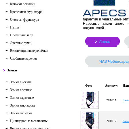
Крючки вешалки
Крепежная фурнитура
гарантия и уникальные опт
Оконная фурнитура
Навесные замки апекс –
Петли
покупателей.
Проушины и др.
Апекс
Дверные ручки
Вентиляционные решётки
Скобяные изделия
ЧАЗ Чебоксары
Замки
Замки висячие
Фото
Артикул
Наи
Замки врезные
Замки гаражные
201011
Зам
Замки накладные
Замки защелки
Цилиндровые механизмы
201012
Зам
Ручки дверные раздельные