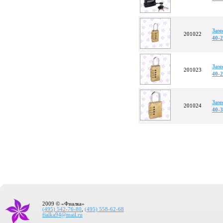
Зам
201022
40-
Зам
201023
40-
Зам
201024
40-
2009 © «Фиалка»
(495) 542-76-80
,
(495) 558-62-68
fialka94@mail.ru