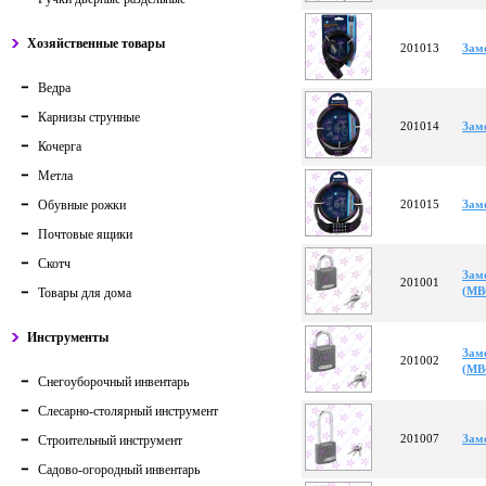
Хозяйственные товары
201013
Зам
Ведра
Карнизы струнные
201014
Зам
Кочерга
Метла
Обувные рожки
201015
Зам
Почтовые ящики
Скотч
Зам
201001
(МВ
Товары для дома
Инструменты
Зам
201002
(МВ
Снегоуборочный инвентарь
Слесарно-столярный инструмент
201007
Зам
Строительный инструмент
Садово-огородный инвентарь