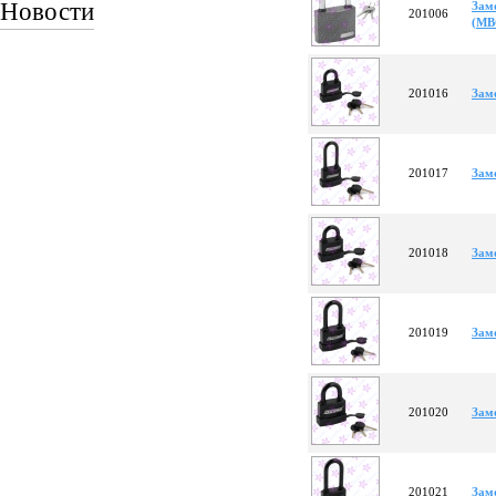
Новости
Зам
201006
(МВ
201016
Зам
201017
Зам
201018
Зам
201019
Зам
201020
Зам
201021
Зам