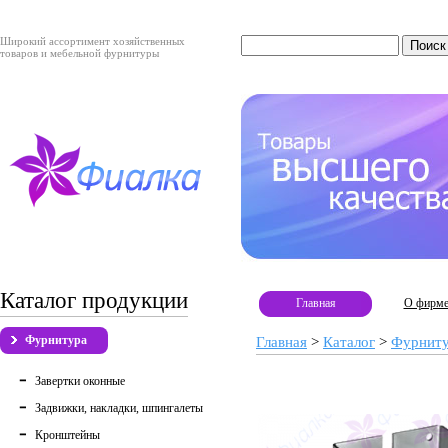
Широкий ассортимент хозяйственных
товаров и мебельной фурнитуры
Каталог продукции
Главная
О фирм
Фурнитура
Главная
>
Каталог
>
Фурнит
Завертки оконные
Задвижки, накладки, шпингалеты
Кронштейны