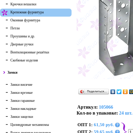
Крючки вешалки
Крепежная фурнитура
Оконная фурнитура
Петли
Проушины и др.
Дверные ручки
Вентиляционные решётки
Скобяные изделия
Замки
Замки висячие
Поделиться…
Замки врезные
Замки гаражные
Артикул:
105066
Замки накладные
Кол-во в упаковке:
24 шт.
Замки защелки
ОПТ 1:
61,50 руб.
Цилиндровые механизмы
?
ОПТ 2:
59,65 руб.
?
Ручки дверные раздельные