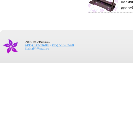
налич
дверей
2009 © «Фиалка»
(495) 542-76-80
,
(495) 558-62-68
fialka94@mail.ru