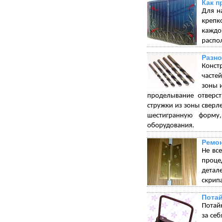
Как п
Для н
крепк
каждо
распо
Разно
Конст
часте
зоны 
проделывание отверст
стружки из зоны сверл
шестигранную форму
оборудования.
Ремон
Не вс
проце
детал
скрип
Пота
Потай
за себ