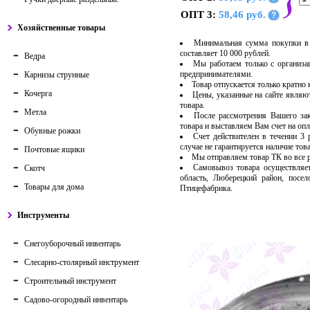
ОПТ 3:
58,46 руб.
?
Хозяйственные товары
Минимальная сумма покупки в 
составляет 10 000 рублей.
Ведра
Мы работаем только с организ
предпринимателями.
Карнизы струнные
Товар отпускается только кратно
Кочерга
Цены, указанные на сайте являю
товара.
Метла
После рассмотрения Вашего за
товара и выставляем Вам счет на опл
Обувные рожки
Счет действителен в течении 3
случае не гарантируется наличие тов
Почтовые ящики
Мы отправляем товар ТК во все
Самовывоз товара осуществляет
Скотч
область, Люберецкий район, посе
Товары для дома
Птицефабрика.
Инструменты
Снегоуборочный инвентарь
Слесарно-столярный инструмент
Строительный инструмент
Садово-огородный инвентарь