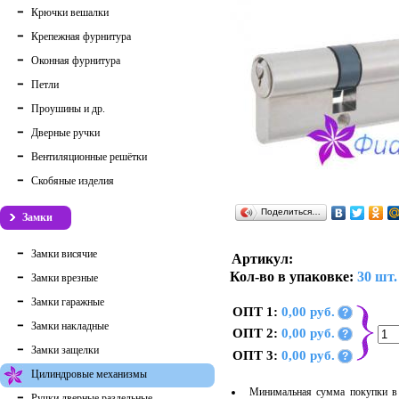
Крючки вешалки
Крепежная фурнитура
Оконная фурнитура
Петли
Проушины и др.
Дверные ручки
Вентиляционные решётки
Скобяные изделия
Поделиться…
Замки
Замки висячие
Артикул:
Кол-во в упаковке:
30 шт.
Замки врезные
Замки гаражные
ОПТ 1:
0,00 руб.
?
Замки накладные
ОПТ 2:
0,00 руб.
?
Замки защелки
ОПТ 3:
0,00 руб.
?
Цилиндровые механизмы
Минимальная сумма покупки в 
Ручки дверные раздельные