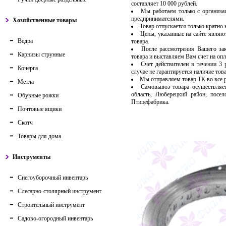
составляет 10 000 рублей.
Мы работаем только с организ
предпринимателями.
Хозяйственные товары
Товар отпускается только кратно
Цены, указанные на сайте являю
Ведра
товара.
После рассмотрения Вашего за
Карнизы струнные
товара и выставляем Вам счет на опл
Счет действителен в течении 3
Кочерга
случае не гарантируется наличие тов
Мы отправляем товар ТК во все
Метла
Самовывоз товара осуществляет
область, Люберецкий район, посе
Обувные рожки
Птицефабрика.
Почтовые ящики
Скотч
Товары для дома
Инструменты
Снегоуборочный инвентарь
Слесарно-столярный инструмент
Строительный инструмент
Садово-огородный инвентарь