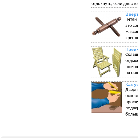
отдохнуть, если для эт
Вверт
Петли
это с
макси
крепле
Преим
Склад
отдых
помощ
на гал
Как у
Дверн
основ
просл
подве
больш