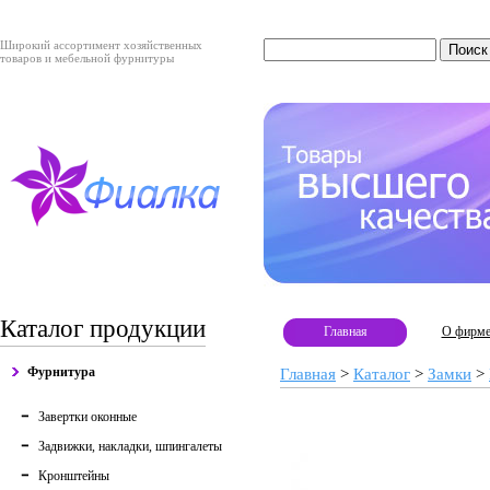
Широкий ассортимент хозяйственных
товаров и мебельной фурнитуры
Каталог продукции
Главная
О фирм
Фурнитура
Главная
>
Каталог
>
Замки
>
Завертки оконные
Задвижки, накладки, шпингалеты
Кронштейны