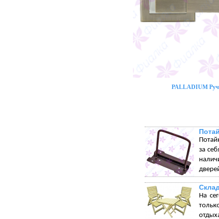
PALLADIUM Ручк
Пота
Потай
за себ
налич
дверей
Склад
На се
тольк
отдых