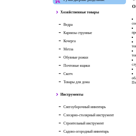
О
Хозяйственные товары
со
Ведра
пр
Карнизы струнные
Кочерга
то
Метла
то
Обувные рожки
сл
Почтовые ящики
Скотч
об
Товары для дома
Пт
Инструменты
Снегоуборочный инвентарь
Слесарно-столярный инструмент
Строительный инструмент
Садово-огородный инвентарь