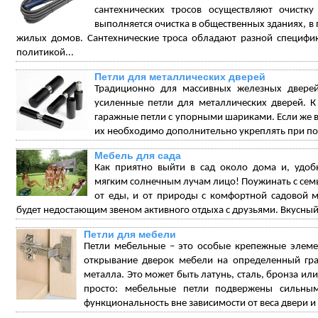
сантехнических тросов осуществляют очистку
выполняется очистка в общественных зданиях, в
жилых домов. Сантехнические троса обладают разной специфи
политикой...
Петли для металлических дверей
Традиционно для массивных железных дверей
усиленные петли для металлических дверей. 
гаражные петли с упорными шариками. Если же в
их необходимо дополнительно укреплять при по
Мебель для сада
Как приятно выйти в сад около дома и, удоб
мягким солнечным лучам лицо! Поужинать с семьё
от еды, и от природы с комфортной садовой м
будет недостающим звеном активного отдыха с друзьями. Вкусный
Петли для мебели
Петли мебельные – это особые крепежные элеме
открывание дверок мебели на определенный град
металла. Это может быть латунь, сталь, бронза ил
просто: мебельные петли подвержены сильны
функциональность вне зависимости от веса двери и 