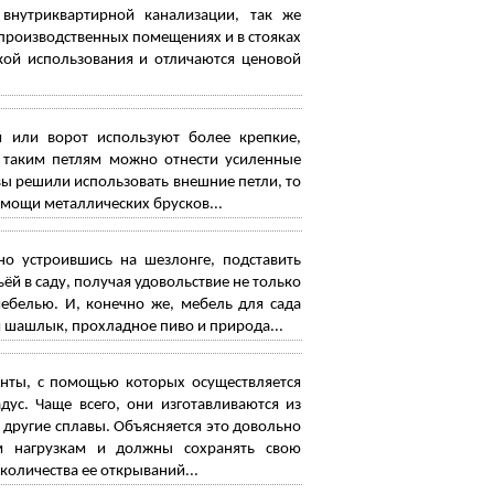
 внутриквартирной канализации, так же
 производственных помещениях и в стояках
кой использования и отличаются ценовой
 или ворот используют более крепкие,
К таким петлям можно отнести усиленные
ы решили использовать внешние петли, то
мощи металлических брусков...
но устроившись на шезлонге, подставить
й в саду, получая удовольствие не только
ебелью. И, конечно же, мебель для сада
 шашлык, прохладное пиво и природа...
нты, с помощью которых осуществляется
ус. Чаще всего, они изготавливаются из
и другие сплавы. Объясняется это довольно
м нагрузкам и должны сохранять свою
количества ее открываний...