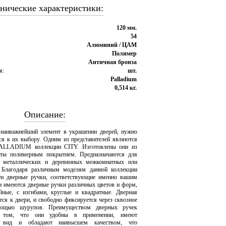
нические характеристики:
120 мм.
54
Алюминий / ЦАМ
Полимер
Античная бронза
я:
шт.
Palladium
0,514 кг.
Описание:
 наиважнейший элемент в украшении дверей, нужно
ься к их выбору. Одним из представителей являются
PALLADIUM коллекции CITY. Изготовлены они из
ты полимерным покрытием. Предназначаются для
а металлических и деревянных межкомнатных или
 Благодаря различным моделям данной коллекции
ти дверные ручки, соответствующие именно вашим
и имеются дверные ручки различных цветов и форм,
йные, с изгибами, круглые и квадратные. Дверная
тся к двери, и свободно фиксируется через сквозное
мощью шурупов. Преимуществом дверных ручек
ом, что они удобны в применении, имеют
й вид и обладают наивысшем качеством, что