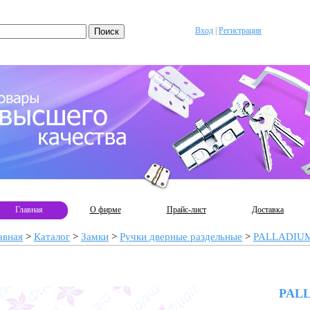
Вход
|
Регистрация
Главная
О фирме
Прайс-лист
Доставка
авная
>
Каталог
>
Замки
>
Ручки дверные раздельные
>
PALLADIU
PALL