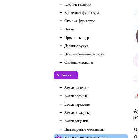
Крючки вешалки
Крепежная фурнитура
Оконная фурнитура
Петли
Проушины и др.
Дверные ручки
Вентиляционные решётки
Скобяные изделия
Замки
Замки висячие
Замки врезные
Замки гаражные
А
Замки накладные
Ко
Замки защелки
О
Цилиндровые механизмы
О
Ручки дверные раздельные