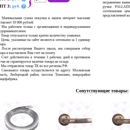
несравненно важн
ПТ 3:
руб.
?
ручки PALLADI
соотношении цен
представленной ко
Минимальная сумма покупки в нашем интернет магазине
ставляет 10 000 рублей.
Мы работаем только с организациями и индивидуальными
едпринимателями.
Товар отпускается только кратно количеству упаковки.
Цены, указанные на сайте являются оптовыми за 1 единицу
вара.
После рассмотрения Вашего заказа, мы совершаем отбор
вара и выставляем Вам счет на оплату.
Счет действителен в течении 3 рабочих дней в противном
учае не гарантируется наличие товара на складе.
Мы отправляем товар ТК во все регионы РФ.
Самовывоз товара осуществляется по адресу: Московская
ласть, Люберецкий район, поселок Томилино, микрорайон
ицефабрика.
Сопутствующие товары: