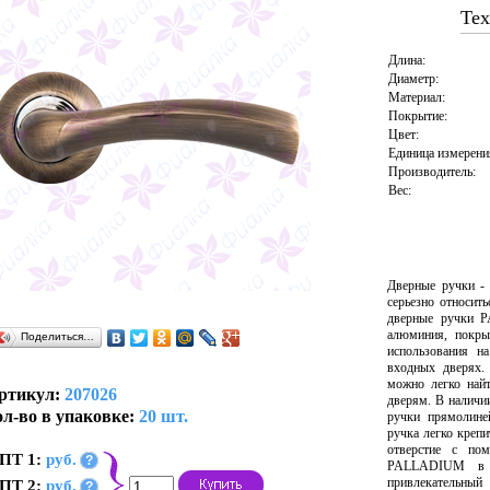
Тех
Длина:
Диаметр:
Материал:
Покрытие:
Цвет:
Единица измерени
Производитель:
Вес:
Дверные ручки -
серьезно относит
дверные ручки 
алюминия, покры
Поделиться…
использования н
входных дверях.
можно легко най
ртикул:
207026
дверям. В наличи
л-во в упаковке:
20 шт.
ручки прямолине
ручка легко крепи
отверстие с по
ПТ 1:
руб.
?
PALLADIUM в т
привлекательны
ПТ 2:
руб.
?