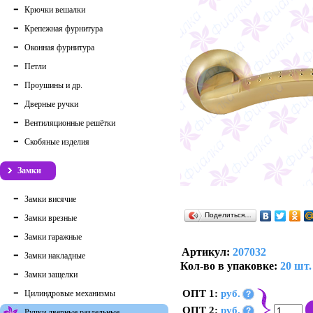
Крючки вешалки
Крепежная фурнитура
Оконная фурнитура
Петли
Проушины и др.
Дверные ручки
Вентиляционные решётки
Скобяные изделия
Замки
Замки висячие
Поделиться…
Замки врезные
Замки гаражные
Артикул:
207032
Замки накладные
Кол-во в упаковке:
20 шт.
Замки защелки
ОПТ 1:
руб.
Цилиндровые механизмы
?
ОПТ 2:
руб.
?
Ручки дверные раздельные