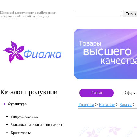
Широкий ассортимент хозяйственных
товаров и мебельной фурнитуры
Каталог продукции
Главная
О фирм
Фурнитура
Главная
>
Каталог
>
Замки
>
Завертки оконные
Задвижки, накладки, шпингалеты
Кронштейны