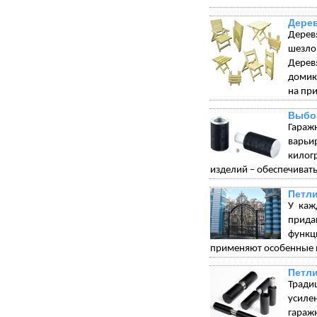
Дере
Дерев
шезло
Дерев
домик
на при
Выбо
Гараж
варьи
килог
изделий – обеспечивать
Петли
У каж
прида
функц
применяют особенные п
Петли
Тради
усиле
гараж