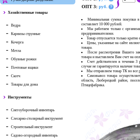
ОПТ 3:
руб.
?
Хозяйственные товары
Минимальная сумма покупки в 
составляет 10 000 рублей.
Ведра
Мы работаем только с организ
предпринимателями.
Карнизы струнные
Товар отпускается только кратно
Кочерга
Цены, указанные на сайте являю
товара.
Метла
После рассмотрения Вашего за
товара и выставляем Вам счет на опл
Обувные рожки
Счет действителен в течении 3
случае не гарантируется наличие тов
Почтовые ящики
Мы отправляем товар ТК во все
Самовывоз товара осуществляет
Скотч
область, Люберецкий район, посе
Товары для дома
Птицефабрика.
Инструменты
Снегоуборочный инвентарь
Слесарно-столярный инструмент
Строительный инструмент
Садово-огородный инвентарь