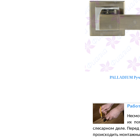
PALLADIUM Ручк
Работ
Несмот
их по
слесарном деле. Перед 
происходить монтажны