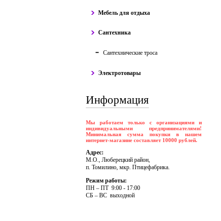
Мебель для отдыха
Сантехника
Сантехнические троса
Электротовары
Информация
Мы работаем только с организациями и
индивидуальными предпринимателями!
Минимальная сумма покупки в нашем
интернет-магазине составляет 10000 рублей.
Адрес:
М.О., Люберецкий район,
п. Томилино, мкр. Птицефабрика.
Режим работы:
ПH – ПT 9:00 - 17:00
CБ – BC выходной