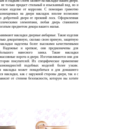
ым и гладким слоем засияет на накладке вашей двери.
 не только придаст стильный и изысканный вид, но и
ческое изделие от коррозии. С помощью грамотно
азмещенных на двери накладок вполне возможно
но добротной двери ее прежний лоск. Оформленная
ллическими элементами, любая дверь становится
огатым предметом декора вашего жилья.
анимают накладки дверные амбарные. Такие изделия
лько декоративную, сколько свою прямую, защитную
накладки наделены более высокими качественными
и. Надежные и крепкие, они предназначены для
 большого навесного замка. Такие накладки
 массивные ворота и двери. Изготавливаются они для
егории покупателей. Их специфическое применение
разновидностей подобных моделей более узким.
я накладка может понадобиться и для домашнего
ся накладки, как с наружной стороны двери, так и с
зависит от степени безопасности, которую вы хотите