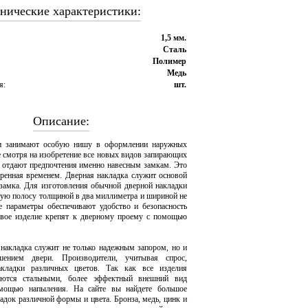
нические характеристики:
1,5 мм.
Сталь
Полимер
Медь
я:
шт.
Описание:
и занимают особую нишу в оформлении наружных
е смотря на изобретение все новых видов запирающих
е отдают предпочтения именно навесным замкам. Это
еренная временем. Дверная накладка служит основой
замка. Для изготовления обычной дверной накладки
ную полосу толщиной в два миллиметра и шириной не
е параметры обеспечивают удобство и безопасность
овое изделие крепят к дверному проему с помощью
накладка служит не только надежным запором, но и
шением двери. Производители, учитывая спрос,
акладки различных цветов. Так как все изделия
яются стальными, более эффектный внешний вид
омощью напыления. На сайте вы найдете большое
адок различной формы и цвета. Бронза, медь, цинк и