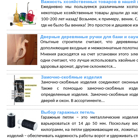
Важность хозяйственных товаров в нашей 
Ежедневно мы пользуемся различными хозтов
некоторые хозяйственные товары дошли до нас
100-200 лет назад! Возьмем, к примеру, веник. 
где не было бы веника! Это простое и дешевое и
Дверные деревянные ручки для бани и сау
Опытные строители считают, что деревянн
дополняющие входные и межкомнатные полотна,
Мнения расходятся на счет установки этого эл
одни считают, что лучше использовать хвойные 
здоровья аромат, другие склоняются...
Замочно-скобяные изделия
Замочно-скобяные изделия соединяют оконные
Также с помощью замочно-скобяных издел
определенные изделия. Замочно-скобяные изд
дверей и окон. В ассортименте...
Выбор гаражных петель
Гаражные петли – это металлические издели
варьироваться от 14 до 50 мм. Поскольку ве
килограмм, на петли удерживающие их, ложиться 
изделий – обеспечивать надежность работы ворот и удерживать ств