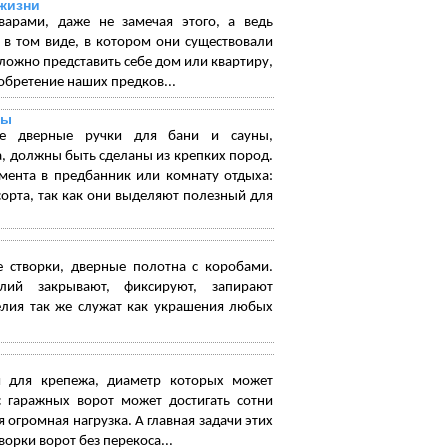
жизни
арами, даже не замечая этого, а ведь
 в том виде, в котором они существовали
Сложно представить себе дом или квартиру,
зобретение наших предков...
ны
ые дверные ручки для бани и сауны,
 должны быть сделаны из крепких пород.
емента в предбанник или комнату отдыха:
сорта, так как они выделяют полезный для
 створки, дверные полотна с коробами.
ий закрывают, фиксируют, запирают
елия так же служат как украшения любых
я для крепежа, диаметр которых может
с гаражных ворот может достигать сотни
огромная нагрузка. А главная задачи этих
орки ворот без перекоса...