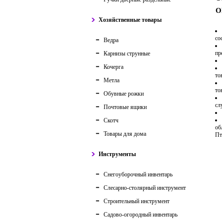
О
Хозяйственные товары
со
Ведра
пр
Карнизы струнные
Кочерга
то
Метла
то
Обувные рожки
сл
Почтовые ящики
Скотч
об
Товары для дома
Пт
Инструменты
Снегоуборочный инвентарь
Слесарно-столярный инструмент
Строительный инструмент
Садово-огородный инвентарь