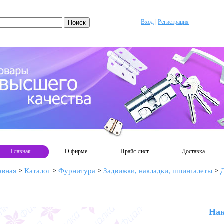
Вход
|
Регистрация
Главная
О фирме
Прайс-лист
Доставка
авная
>
Каталог
>
Фурнитура
>
Задвижки, накладки, шпингалеты
>
Нак