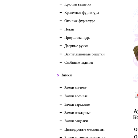
Крючки вешалки
Крепежная фурнитура
Оконная фурнитура
Петли
Проушины и др.
Дверные ручки
Вентиляционные решётки
Скобяные изделия
Замки
Замки висячие
Замки врезные
Замки гаражные
А
Замки накладные
Ко
Замки защелки
О
Цилиндровые механизмы
О
Ручки дверные раздельные