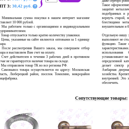
даже серебро ровн
Такое оформление
ПТ 3:
30,42 руб.
?
защитит металли
подобранных и р
Минимальная сумма покупки в нашем интернет магазине
вернуть старой, 
ставляет 10 000 рублей.
блестящими мета
Мы работаем только с организациями и индивидуальными
внушительным и б
едпринимателями.
Товар отпускается только кратно количеству упаковки.
Отдельную нишу з
Цены, указанные на сайте являются оптовыми за 1 единицу
выполняют не сто
вара.
функцию. Такие 
После рассмотрения Вашего заказа, мы совершаем отбор
характеристикам
вара и выставляем Вам счет на оплату.
использования
Счет действителен в течении 3 рабочих дней в противном
устанавливают на
учае не гарантируется наличие товара на складе.
определенной кат
Мы отправляем товар ТК во все регионы РФ.
делает спектр 
Самовывоз товара осуществляется по адресу: Московская
Амбарная дверна
ласть, Люберецкий район, поселок Томилино, микрорайон
хозяйства. Крепят
ицефабрика.
внутренней. Это 
обеспечить.
Сопутствующие товары: