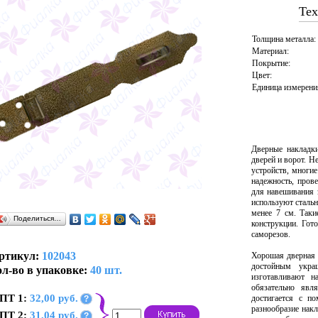
Тех
Толщина металла:
Материал:
Покрытие:
Цвет:
Единица измерени
Дверные накладк
дверей и ворот. Н
устройств, многи
надежность, пров
для навешивания 
используют сталь
менее 7 см. Таки
Поделиться…
конструкции. Гот
саморезов.
ртикул:
102043
Хорошая дверная 
достойным укра
л-во в упаковке:
40 шт.
изготавливают н
обязательно явл
ПТ 1:
32,00 руб.
достигается с п
?
разнообразие накл
ПТ 2:
31,04 руб.
?