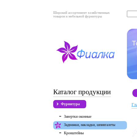
Широкий ассортимент хозяйственных
товаров и мебельной фурнитуры
Каталог продукции
Фурнитура
Гл
Завертки оконные
Задвижки, накладки, шпингалеты
Кронштейны