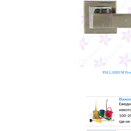
PALLADIUM Ручк
Важно
Ежедн
некот
100-20
где не