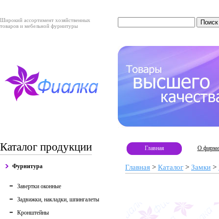
Широкий ассортимент хозяйственных
товаров и мебельной фурнитуры
Каталог продукции
Главная
О фирм
Фурнитура
Главная
>
Каталог
>
Замки
>
Завертки оконные
Задвижки, накладки, шпингалеты
Кронштейны