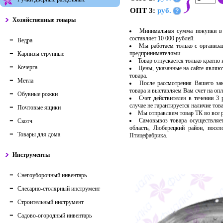
ОПТ 3:
руб.
?
Хозяйственные товары
Минимальная сумма покупки в 
составляет 10 000 рублей.
Ведра
Мы работаем только с организ
предпринимателями.
Карнизы струнные
Товар отпускается только кратно
Кочерга
Цены, указанные на сайте являю
товара.
Метла
После рассмотрения Вашего за
товара и выставляем Вам счет на опл
Обувные рожки
Счет действителен в течении 3
случае не гарантируется наличие тов
Почтовые ящики
Мы отправляем товар ТК во все
Самовывоз товара осуществляет
Скотч
область, Люберецкий район, посе
Товары для дома
Птицефабрика.
Инструменты
Снегоуборочный инвентарь
Слесарно-столярный инструмент
Строительный инструмент
Садово-огородный инвентарь