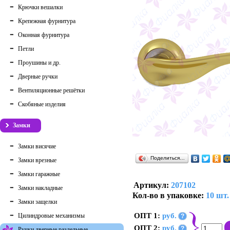
Крючки вешалки
Крепежная фурнитура
Оконная фурнитура
Петли
Проушины и др.
Дверные ручки
Вентиляционные решётки
Скобяные изделия
Замки
Замки висячие
Поделиться…
Замки врезные
Замки гаражные
Артикул:
207102
Замки накладные
Кол-во в упаковке:
10 шт.
Замки защелки
ОПТ 1:
руб.
Цилиндровые механизмы
?
ОПТ 2:
руб.
?
Ручки дверные раздельные