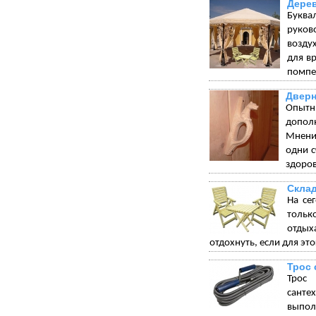
Дерев
Буква
руков
возду
для в
помпез
Дверн
Опытн
допол
Мнения
одни с
здоров
Склад
На се
тольк
отдых
отдохнуть, если для эт
Трос 
Трос 
санте
выпол