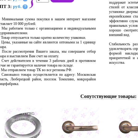
поддержит эстет
ПТ 3:
руб.
?
стилей от класс
установке дверны
европейскими ста
Минимальная сумма покупки в нашем интернет магазине
эффективно служа
ставляет 10 000 рублей.
правильных усло
Мы работаем только с организациями и индивидуальными
хорошо смотрит
едпринимателями.
внешний вид.
Товар отпускается только кратно количеству упаковки.
Цены, указанные на сайте являются оптовыми за 1 единицу
Стабильность ра
вара.
удовлетворять сп
После рассмотрения Вашего заказа, мы совершаем отбор
формой накладк
вара и выставляем Вам счет на оплату.
приоритетной и 
Счет действителен в течении 3 рабочих дней в противном
искусства.
учае не гарантируется наличие товара на складе.
Мы отправляем товар ТК во все регионы РФ.
Самовывоз товара осуществляется по адресу: Московская
ласть, Люберецкий район, поселок Томилино, микрорайон
ицефабрика.
Сопутствующие товары: