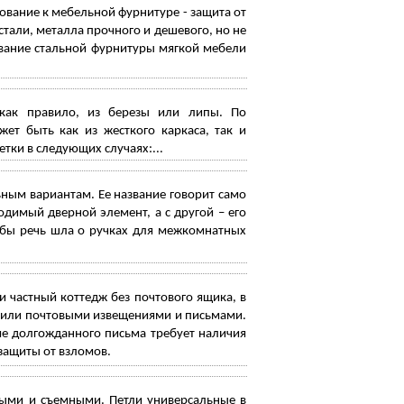
ование к мебельной фурнитуре - защита от
стали, металла прочного и дешевого, но не
вание стальной фурнитуры мягкой мебели
 как правило, из березы или липы. По
ет быть как из жесткого каркаса, так и
ки в следующих случаях:...
ным вариантам. Ее название говорит само
ходимый дверной элемент, а с другой – его
и бы речь шла о ручках для межкомнатных
 частный коттедж без почтового ящика, в
й или почтовыми извещениями и письмами.
ие долгожданного письма требует наличия
защиты от взломов.
ыми и съемными. Петли универсальные в