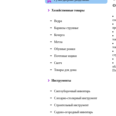
О
Хозяйственные товары
со
Ведра
пр
Карнизы струнные
Кочерга
то
Метла
то
Обувные рожки
сл
Почтовые ящики
Скотч
об
Товары для дома
Пт
Инструменты
Снегоуборочный инвентарь
Слесарно-столярный инструмент
Строительный инструмент
Садово-огородный инвентарь