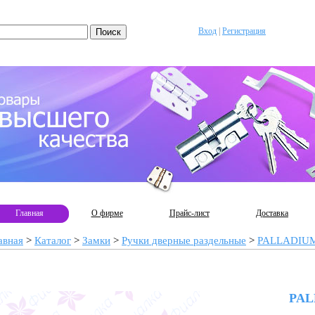
Вход
|
Регистрация
Главная
О фирме
Прайс-лист
Доставка
авная
>
Каталог
>
Замки
>
Ручки дверные раздельные
>
PALLADIU
PAL