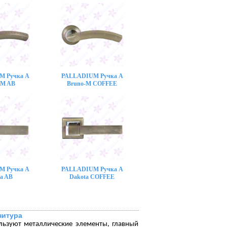
M Ручка A
PALLADIUM Ручка A
-M AB
Bruno-M COFFEE
M Ручка A
PALLADIUM Ручка A
a AB
Dakota COFFEE
нитура
льзуют металлические элементы, главный