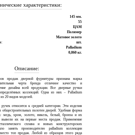
нические характеристики:
145 мм.
55
ЦАМ
Полимер
Матовое золото
я:
шт.
Palladium
0,860 кг.
Описание:
ов продаж дверной фурнитуры признана марка
ичительная черта бренда отличное качество и
ение дизайна всей продукции. Все дверные ручки
определённых коллекций. Одна из них – Palladium
 из 20 видов моделей.
 ручек относится к средней категории. Эти изделия
я общестроительных полотен дверей. Удобная форма
: медь, хром, золото, никель, белый, бронза и их
, вывели их на первые места продаж. Применение
еталлического сплава и новых конструкторских
ило занять производителю palladium коллекции
е место топ продаж. Любой из образцов этого ряда