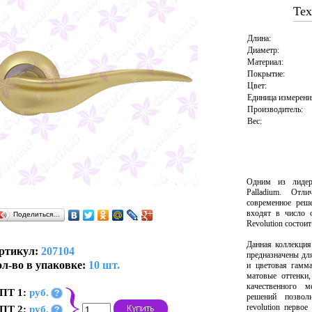
Тех
Длина:
Диаметр:
Материал:
Покрытие:
Цвет:
Единица измерени
Производитель:
Вес:
Одним из лидер
Palladium. Отл
современное реш
входят в число 
Поделиться…
Revolution состоит
Данная коллекция
ртикул:
207104
предназначены дл
л-во в упаковке:
10 шт.
и цветовая гамма
матовые оттенки
качественного м
ПТ 1:
руб.
?
решений позвол
revolution перво
ПТ 2:
руб.
?