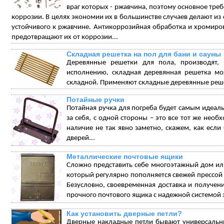
враг которых - ржавчина, поэтому основное треб
коррозии. В целях экономии их в большинстве случаев делают из 
устойчивого к ржавчине. Антикоррозийная обработка и хромиро
предотвращают их от коррозии...
Складная решетка на пол для бани и сауны
Деревянные решетки для пола, производят,
исполнению, складная деревянная решетка мож
складной. Применяют складные деревянные решет
Потайные ручки
Потайная ручка для погреба будет самым идеаль
за себя, с одной стороны – это все тот же необ
наличие не так явно заметно, скажем, как есл
дверей...
Металлические почтовые ящики
Сложно представить себе многоэтажный дом или
который регулярно пополняется свежей прессо
Безусловно, своевременная доставка и получен
прочного почтового ящика с надежной системой 
Как установить дверные петли?
Дверные накладные петли бывают универсальн