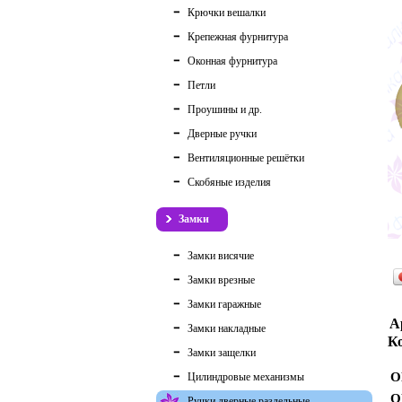
Крючки вешалки
Крепежная фурнитура
Оконная фурнитура
Петли
Проушины и др.
Дверные ручки
Вентиляционные решётки
Скобяные изделия
Замки
Замки висячие
Замки врезные
Замки гаражные
А
Замки накладные
Ко
Замки защелки
О
Цилиндровые механизмы
О
Ручки дверные раздельные