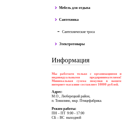
Мебель для отдыха
Сантехника
Сантехнические троса
Электротовары
Информация
Мы работаем только с организациями и
индивидуальными предпринимателями!
Минимальная сумма покупки в нашем
интернет-магазине составляет 10000 рублей.
Адрес:
М.О., Люберецкий район,
п. Томилино, мкр. Птицефабрика.
Режим работы:
ПH – ПT 9:00 - 17:00
CБ – BC выходной