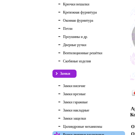
Крючки вешалки
Крепежная фурнитура
Оконная фурнитура
Петли
Проушины и др.
Дверные ручки
Вентиляционные решётки
Скобяные изделия
Замки
Замки висячие
Замки врезные
Замки гаражные
А
Замки накладные
Ко
Замки защелки
О
Цилиндровые механизмы
О
Ручки дверные раздельные