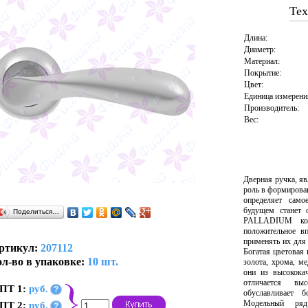
Тех
Длина:
Диаметр:
Материал:
Покрытие:
Цвет:
Единица измерени
Производитель:
Вес:
Дверная ручка, я
роль в формирова
определяет само
будущем станет 
Поделиться…
PALLADIUM колл
положительное вп
применять их для
ртикул:
207112
Богатая цветовая
л-во в упаковке:
10 шт.
золота, хрома, м
они из высокока
отличается вы
ПТ 1:
руб.
?
обуславливает 
Модельный ряд
ПТ 2:
руб.
?