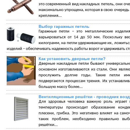
это современный вид накладных петель, они очен
максимально упрощена, которая в свою очередь
крепления...
Выбор гаражных петель
Гаражные петли – это металлические издели
варьироваться от 14 до 50 мм. Поскольку ве
килограмм, на петли удерживающие их, ложиться 
изделий – обеспечивать надежность работы ворот и удерживать ств
Как установить дверные петли?
Дверные накладные петли бывают универсальн
основном изготавливаются из стали. Они явля
прослужить долгие годы. Такие петли име
подвергаются процессам трения. Их устанавли
большую массу более...
Вентиляционные решётки - проводник возд
Для здоровья человека важную роль играет 
температуры происходит образование конде
плесени, грибка. Это негативно влияет на само
таких проблем, необходимо правильно выби
решётки...