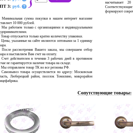
насчитывает 20
ПТ 3:
руб.
?
Соответствующи
формируют соврем
Минимальная сумма покупки в нашем интернет магазине
ставляет 10 000 рублей.
Мы работаем только с организациями и индивидуальными
едпринимателями.
Товар отпускается только кратно количеству упаковки.
Цены, указанные на сайте являются оптовыми за 1 единицу
вара.
После рассмотрения Вашего заказа, мы совершаем отбор
вара и выставляем Вам счет на оплату.
Счет действителен в течении 3 рабочих дней в противном
учае не гарантируется наличие товара на складе.
Мы отправляем товар ТК во все регионы РФ.
Самовывоз товара осуществляется по адресу: Московская
ласть, Люберецкий район, поселок Томилино, микрорайон
ицефабрика.
Сопутствующие товары: