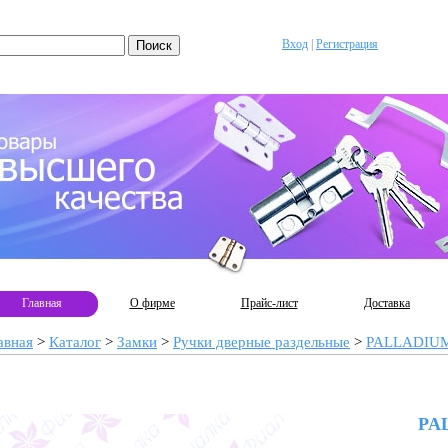
Вход
|
Регистрация
Главная
О фирме
Прайс-лист
Доставка
авная
>
Каталог
>
Замки
>
Ручки дверные раздельные
>
PALLADIU
PA