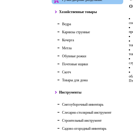
О
Хозяйственные товары
со
Ведра
пр
Карнизы струнные
Кочерга
то
Метла
то
Обувные рожки
сл
Почтовые ящики
Скотч
об
Товары для дома
Пт
Инструменты
Снегоуборочный инвентарь
Слесарно-столярный инструмент
Строительный инструмент
Садово-огородный инвентарь