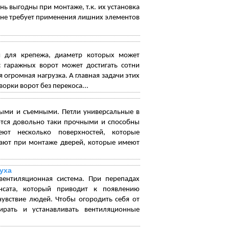
ь выгодны при монтаже, т.к. их установка
 не требует применения лишних элементов
я для крепежа, диаметр которых может
с гаражных ворот может достигать сотни
огромная нагрузка. А главная задачи этих
орки ворот без перекоса...
ыми и съемными. Петли универсальные в
ются довольно таки прочными и способны
ют несколько поверхностей, которые
вают при монтаже дверей, которые имеют
уха
вентиляционная система. При перепадах
нсата, который приводит к появлению
чувствие людей. Чтобы огородить себя от
рать и устанавливать вентиляционные