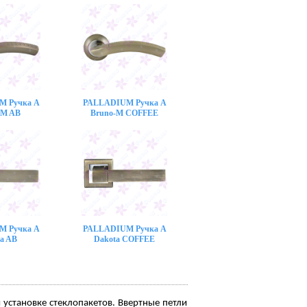
M Ручка A
PALLADIUM Ручка A
-M AB
Bruno-M COFFEE
M Ручка A
PALLADIUM Ручка A
a AB
Dakota COFFEE
установке стеклопакетов. Ввертные петли