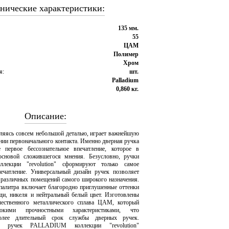
нические характеристики:
135 мм.
55
ЦАМ
Полимер
Хром
я:
шт.
Palladium
0,860 кг.
Описание:
вляясь совсем небольшой деталью, играет важнейшую
нии первоначального контакта. Именно дверная ручка
е первое бессознательное впечатление, которое в
основой сложившегося мнения. Безусловно, ручки
екции "revolution" сформируют только самое
ечатление. Универсальный дизайн ручек позволяет
 различных помещений самого широкого назначения.
 палитра включает благородно приглушенные оттенки
еди, никеля и нейтральный белый цвет. Изготовлены
чественного металлического сплава ЦАМ, который
сокими прочностными характеристиками, что
более длительный срок службы дверных ручек.
 ручек PALLADIUM коллекции "revolution"