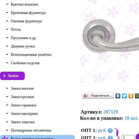
Крючки вешалки
Крепежная фурнитура
Оконная фурнитура
Петли
Проушины и др.
Дверные ручки
Вентиляционные решётки
Скобяные изделия
Замки
Замки висячие
Поделиться…
Замки врезные
Замки гаражные
Артикул:
207119
Замки накладные
Кол-во в упаковке:
10 шт.
Замки защелки
ОПТ 1:
руб.
Цилиндровые механизмы
?
ОПТ 2:
руб.
?
Ручки дверные раздельные