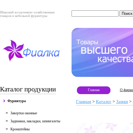
Широкий ассортимент хозяйственных
товаров и мебельной фурнитуры
Каталог продукции
Главная
О фирм
Фурнитура
Главная
>
Каталог
>
Замки
>
Завертки оконные
Задвижки, накладки, шпингалеты
Кронштейны