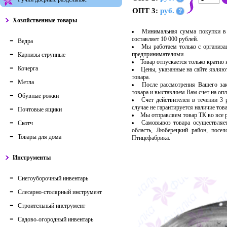
ОПТ 3:
руб.
?
Хозяйственные товары
Минимальная сумма покупки в 
составляет 10 000 рублей.
Ведра
Мы работаем только с организ
предпринимателями.
Карнизы струнные
Товар отпускается только кратно
Кочерга
Цены, указанные на сайте являю
товара.
Метла
После рассмотрения Вашего за
товара и выставляем Вам счет на опл
Обувные рожки
Счет действителен в течении 3
случае не гарантируется наличие тов
Почтовые ящики
Мы отправляем товар ТК во все
Самовывоз товара осуществляет
Скотч
область, Люберецкий район, посе
Товары для дома
Птицефабрика.
Инструменты
Снегоуборочный инвентарь
Слесарно-столярный инструмент
Строительный инструмент
Садово-огородный инвентарь