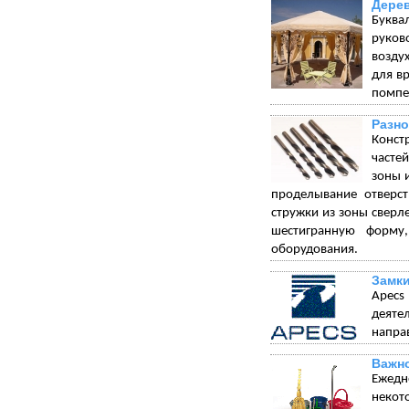
Дерев
Буква
руков
возду
для в
помпез
Разно
Конст
часте
зоны 
проделывание отверст
стружки из зоны сверл
шестигранную форму
оборудования.
Замки
Apecs
деяте
напра
Важно
Ежедн
некот