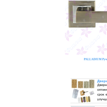
PALLADIUM Ручк
Двер
Дверн
оптим
срок 
улучша