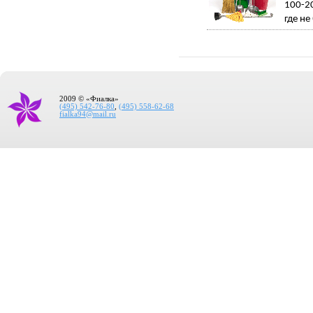
100-20
где не
2009 © «Фиалка»
(495) 542-76-80
,
(495) 558-62-68
fialka94@mail.ru