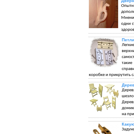
Дверн
Опытн
допол
Мнения
одни с
здоров
Петли
Легки
верхн
самос
такие
справ
коробке и прикрутить с
Дере
Дерев
шезло
Дерев
домик
на при
Какую
Задумы