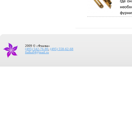
где о
необх
фурнит
2009 © «Фиалка»
(495) 542-76-80
,
(495) 558-62-68
fialka94@mail.ru