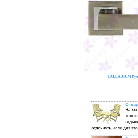
PALLADIUM Ручк
Склад
На се
тольк
отдых
отдохнуть, если для эт