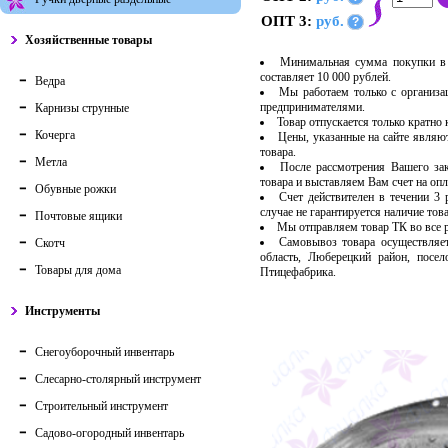
ОПТ 3:
руб.
?
Хозяйственные товары
Минимальная сумма покупки в 
составляет 10 000 рублей.
Ведра
Мы работаем только с организ
предпринимателями.
Карнизы струнные
Товар отпускается только кратно
Кочерга
Цены, указанные на сайте являю
товара.
Метла
После рассмотрения Вашего за
товара и выставляем Вам счет на опл
Обувные рожки
Счет действителен в течении 3
случае не гарантируется наличие тов
Почтовые ящики
Мы отправляем товар ТК во все
Самовывоз товара осуществляет
Скотч
область, Люберецкий район, посе
Товары для дома
Птицефабрика.
Инструменты
Снегоуборочный инвентарь
Слесарно-столярный инструмент
Строительный инструмент
Садово-огородный инвентарь