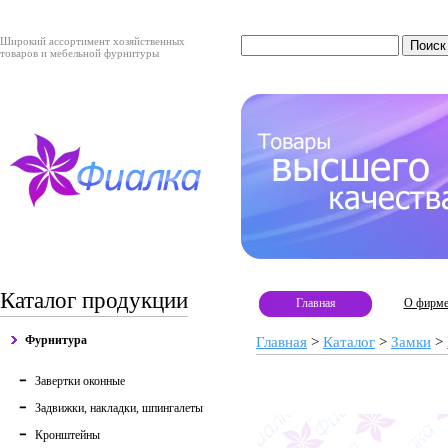
Широкий ассортимент хозяйственных
товаров и мебельной фурнитуры
Каталог продукции
Главная
О фирм
Фурнитура
Главная
>
Каталог
>
Замки
>
Завертки оконные
Задвижки, накладки, шпингалеты
Кронштейны