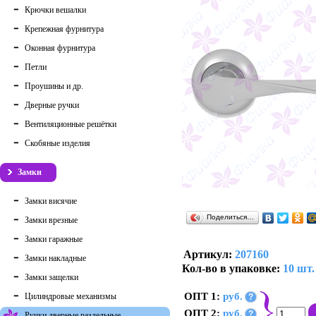
Крючки вешалки
Крепежная фурнитура
Оконная фурнитура
Петли
Проушины и др.
Дверные ручки
Вентиляционные решётки
Скобяные изделия
Замки
Замки висячие
Поделиться…
Замки врезные
Замки гаражные
Артикул:
207160
Замки накладные
Кол-во в упаковке:
10 шт.
Замки защелки
ОПТ 1:
руб.
Цилиндровые механизмы
?
ОПТ 2:
руб.
?
Ручки дверные раздельные