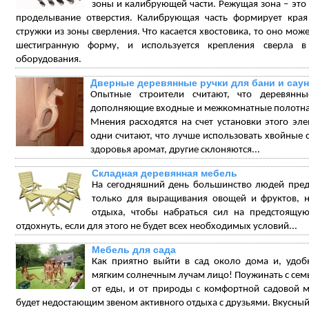
зоны и калибрующей части. Режущая зона – это 
проделывание отверстия. Калибрующая часть формирует края 
стружки из зоны сверления. Что касается хвостовика, то оно мо
шестигранную форму, и используется крепления сверла 
оборудования.
Дверные деревянные ручки для бани и сау
Опытные строители считают, что деревянн
дополняющие входные и межкомнатные полотна,
Мнения расходятся на счет установки этого эл
одни считают, что лучше использовать хвойные 
здоровья аромат, другие склоняются...
Складная деревянная мебель
На сегодняшний день большинство людей пред
только для выращивания овощей и фруктов, 
отдыха, чтобы набраться сил на предстоящ
отдохнуть, если для этого не будет всех необходимых условий...
Мебель для сада
Как приятно выйти в сад около дома и, удоб
мягким солнечным лучам лицо! Поужинать с семьё
от еды, и от природы с комфортной садовой м
будет недостающим звеном активного отдыха с друзьями. Вкусный