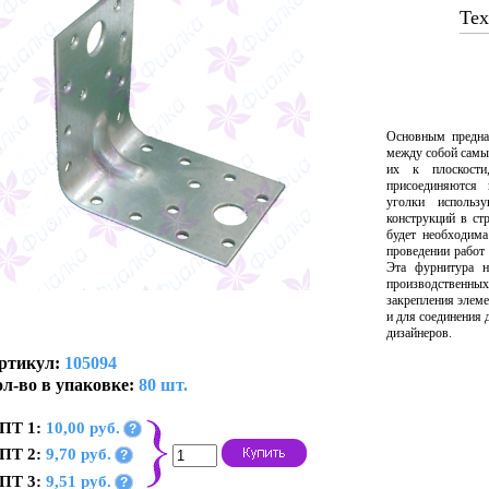
Тех
Основным предна
между собой самы
их к плоскост
присоединяются
уголки использ
конструкций в ст
будет необходима
проведении работ
Эта фурнитура н
производственны
закрепления элем
и для соединения 
дизайнеров.
ртикул:
105094
л-во в упаковке:
80 шт.
ПТ 1:
10,00 руб.
?
ПТ 2:
9,70 руб.
?
ПТ 3:
9,51 руб.
?