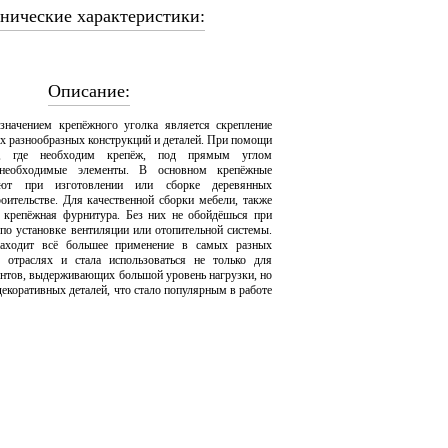
нические характеристики:
Описание:
значением крепёжного уголка является скрепление
х разнообразных конструкций и деталей. При помощи
и, где необходим крепёж, под прямым углом
 необходимые элементы. В основном крепёжные
уют при изготовлении или сборке деревянных
роительстве. Для качественной сборки мебели, также
 крепёжная фурнитура. Без них не обойдёшься при
 по установке вентиляции или отопительной системы.
аходит всё большее применение в самых разных
х отраслях и стала использоваться не только для
ентов, выдерживающих большой уровень нагрузки, но
декоративных деталей, что стало популярным в работе