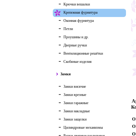
Крючки вешалки
Крепежная фурнитура
Оконная фурнитура
Петли
Проушины и др.
Дверные ручки
Вентиляционные решётки
Скобяные изделия
Замки
Замки висячие
Замки врезные
А
Замки гаражные
Ко
Замки накладные
О
Замки защелки
О
Цилиндровые механизмы
О
Ручки дверные раздельные