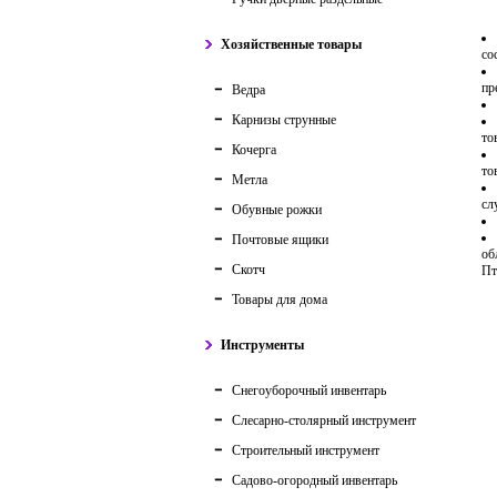
Хозяйственные товары
со
пр
Ведра
Карнизы струнные
то
Кочерга
то
Метла
сл
Обувные рожки
Почтовые ящики
об
Скотч
Пт
Товары для дома
Инструменты
Снегоуборочный инвентарь
Слесарно-столярный инструмент
Строительный инструмент
Садово-огородный инвентарь