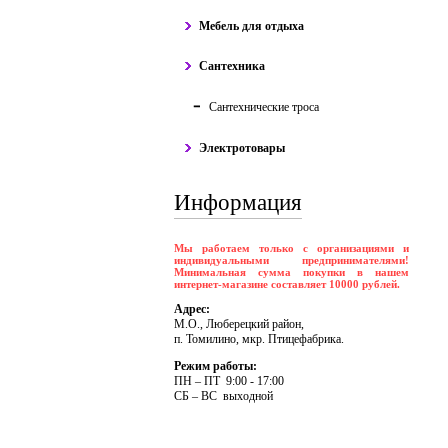
Мебель для отдыха
Сантехника
Сантехнические троса
Электротовары
Информация
Мы работаем только с организациями и
индивидуальными предпринимателями!
Минимальная сумма покупки в нашем
интернет-магазине составляет 10000 рублей.
Адрес:
М.О., Люберецкий район,
п. Томилино, мкр. Птицефабрика.
Режим работы:
ПH – ПT 9:00 - 17:00
CБ – BC выходной