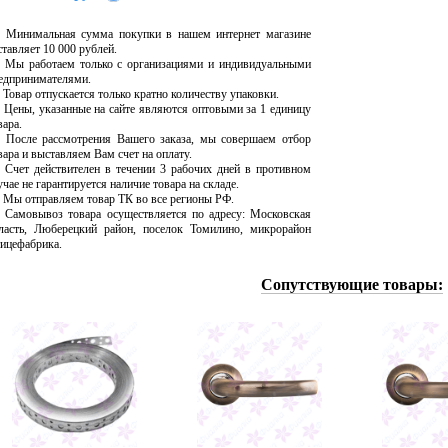
Минимальная сумма покупки в нашем интернет магазине
ставляет 10 000 рублей.
Мы работаем только с организациями и индивидуальными
едпринимателями.
Товар отпускается только кратно количеству упаковки.
Цены, указанные на сайте являются оптовыми за 1 единицу
вара.
После рассмотрения Вашего заказа, мы совершаем отбор
вара и выставляем Вам счет на оплату.
Счет действителен в течении 3 рабочих дней в противном
учае не гарантируется наличие товара на складе.
Мы отправляем товар ТК во все регионы РФ.
Самовывоз товара осуществляется по адресу: Московская
ласть, Люберецкий район, поселок Томилино, микрорайон
ицефабрика.
Сопутствующие товары: