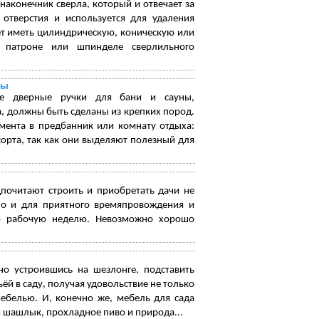
наконечник сверла, который и отвечает за
отверстия и используется для удаления
жет иметь цилиндрическую, коническую или
в патроне или шпинделе сверлильного
ны
ые дверные ручки для бани и сауны,
 должны быть сделаны из крепких пород.
емента в предбанник или комнату отдыха:
сорта, так как они выделяют полезный для
почитают строить и приобретать дачи не
но и для приятного времяпровождения и
ую рабочую неделю. Невозможно хорошо
но устроившись на шезлонге, подставить
й в саду, получая удовольствие не только
ебелью. И, конечно же, мебель для сада
 шашлык, прохладное пиво и природа...