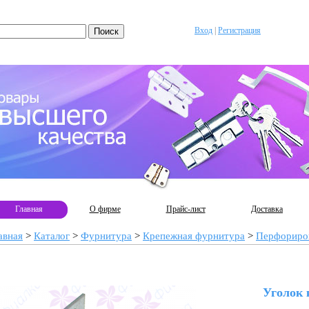
Вход
|
Регистрация
Главная
О фирме
Прайс-лист
Доставка
авная
>
Каталог
>
Фурнитура
>
Крепежная фурнитура
>
Перфориро
Уголок 