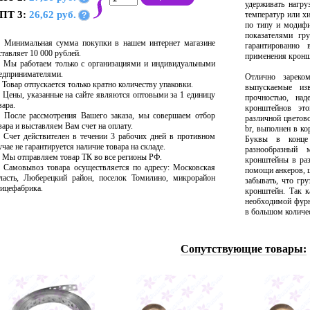
удерживать нагру
ПТ 3:
26,62 руб.
температур или х
?
по типу и модифи
показателями гр
Минимальная сумма покупки в нашем интернет магазине
гарантированно 
ставляет 10 000 рублей.
применения кронш
Мы работаем только с организациями и индивидуальными
едпринимателями.
Отлично зареко
Товар отпускается только кратно количеству упаковки.
выпускаемые из
Цены, указанные на сайте являются оптовыми за 1 единицу
прочностью, на
вара.
кронштейнов эт
После рассмотрения Вашего заказа, мы совершаем отбор
различной цветов
вара и выставляем Вам счет на оплату.
br, выполнен в ко
Счет действителен в течении 3 рабочих дней в противном
Буквы в конце 
учае не гарантируется наличие товара на складе.
разнообразный 
Мы отправляем товар ТК во все регионы РФ.
кронштейны в раз
Самовывоз товара осуществляется по адресу: Московская
помощи анкеров, 
ласть, Люберецкий район, поселок Томилино, микрорайон
забывать, что гр
ицефабрика.
кронштейн. Так 
необходимой фурн
в большом количес
Сопутствующие товары: