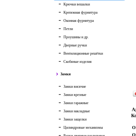
Крючки вешалки
Крепежная фурнитура
Оконная фурнитура
Петли
Проушины и др.
Дверные ручки
Вентиляционные решётки
Скобяные изделия
Замки
Замки висячие
Замки врезные
Замки гаражные
А
Замки накладные
Ко
Замки защелки
О
Цилиндровые механизмы
О
Ручки дверные раздельные