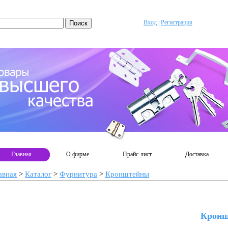
Вход
|
Регистрация
Главная
О фирме
Прайс-лист
Доставка
авная
>
Каталог
>
Фурнитура
>
Кронштейны
Кронш