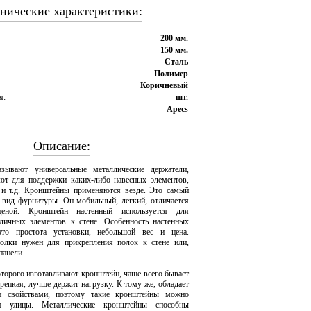
нические характеристики:
200 мм.
150 мм.
Сталь
Полимер
Коричневый
я:
шт.
Apecs
Описание:
зывают универсальные металлические держатели,
ют для поддержки каких-либо навесных элементов,
 и т.д. Кронштейны применяются везде. Это самый
 вид фурнитуры. Он мобильный, легкий, отличается
ценой. Кронштейн настенный используется для
личных элементов к стене. Особенность настенных
то простота установки, небольшой вес и цена.
олки нужен для прикрепления полок к стене или,
панели.
оторого изготавливают кронштейн, чаще всего бывает
крепкая, лучше держит нагрузку. К тому же, обладает
и свойствами, поэтому такие кронштейны можно
ля улицы. Металлические кронштейны способны