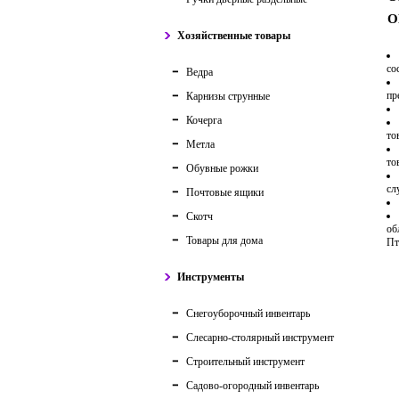
О
Хозяйственные товары
со
Ведра
пр
Карнизы струнные
Кочерга
то
Метла
то
Обувные рожки
сл
Почтовые ящики
Скотч
об
Товары для дома
Пт
Инструменты
Снегоуборочный инвентарь
Слесарно-столярный инструмент
Строительный инструмент
Садово-огородный инвентарь