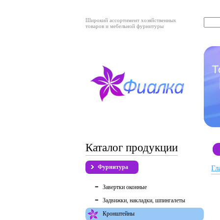
Широкий ассортимент хозяйственных
товаров и мебельной фурнитуры
Каталог продукции
Фурнитура
Гл
Завертки оконные
Задвижки, накладки, шпингалеты
Кронштейны