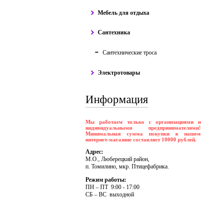
Мебель для отдыха
Сантехника
Сантехнические троса
Электротовары
Информация
Мы работаем только с организациями и
индивидуальными предпринимателями!
Минимальная сумма покупки в нашем
интернет-магазине составляет 10000 рублей.
Адрес:
М.О., Люберецкий район,
п. Томилино, мкр. Птицефабрика.
Режим работы:
ПH – ПT 9:00 - 17:00
CБ – BC выходной