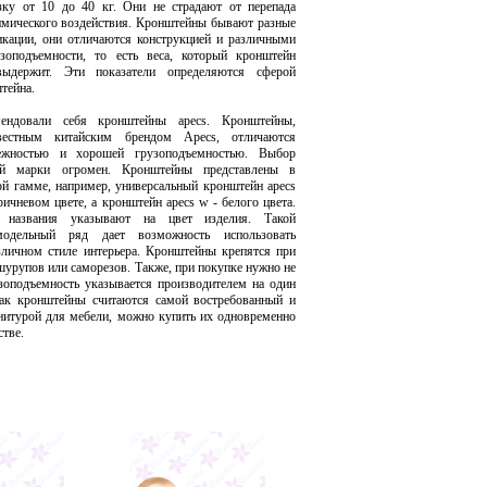
зку от 10 до 40 кг. Они не страдают от перепада
имического воздействия. Кронштейны бывают разные
кации, они отличаются конструкцией и различными
узоподъемности, то есть веса, который кронштейн
выдержит. Эти показатели определяются сферой
тейна.
мендовали себя кронштейны apecs. Кронштейны,
вестным китайским брендом Аpecs, отличаются
дежностью и хорошей грузоподъемностью. Выбор
ой марки огромен. Кронштейны представлены в
ой гамме, например, универсальный кронштейн apecs
ричневом цвете, а кронштейн apecs w - белого цвета.
названия указывают на цвет изделия. Такой
модельный ряд дает возможность использовать
личном стиле интерьера. Кронштейны крепятся при
шурупов или саморезов. Также, при покупке нужно не
узоподъемность указывается производителем на один
как кронштейны считаются самой востребованный и
итурой для мебели, можно купить их одновременно
тве.