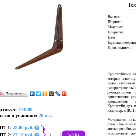
Тех
Высота:
Ширина:
Материал:
Покрытие:
Цвет:
Единица измерени
Производитель:
Кронштейнами на
которые использу
полок, стеллажей
распространенный
демократичной 
Поделиться…
прикрепления раз
кронштейнов - э
Кронштейн для п
ртикул:
103009
например, к ДСП-
л-во в упаковке:
20 шт.
Материалом, из к
сталь. Она более 
ПТ 1:
28,00 руб.
?
антикоррозийным
использовать д
ПТ 2:
27,16 руб.
?