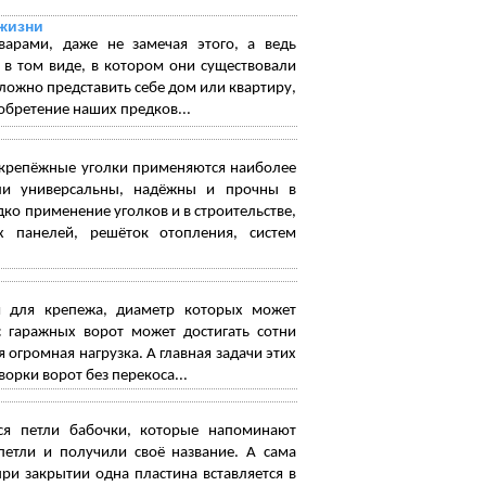
жизни
арами, даже не замечая этого, а ведь
 в том виде, в котором они существовали
Сложно представить себе дом или квартиру,
зобретение наших предков...
е крепёжные уголки применяются наиболее
ели универсальны, надёжны и прочны в
ко применение уголков и в строительстве,
 панелей, решёток отопления, систем
я для крепежа, диаметр которых может
с гаражных ворот может достигать сотни
огромная нагрузка. А главная задачи этих
орки ворот без перекоса...
ся петли бабочки, которые напоминают
етли и получили своё название. А сама
ри закрытии одна пластина вставляется в