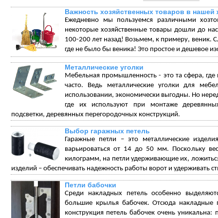
Важность хозяйственных товаров в нашей 
Ежедневно мы пользуемся различными хозтов
некоторые хозяйственные товары дошли до нас
100-200 лет назад! Возьмем, к примеру, веник. 
где не было бы веника! Это простое и дешевое и
Металлические уголки
Мебельная промышленность - это та сфера, гд
часто. Ведь металлические уголки для меб
использовании, экономически выгодны. Но неред
где их используют при монтаже деревянных
подсветки, деревянных перегородочных конструкций.
Выбор гаражных петель
Гаражные петли – это металлические издели
варьироваться от 14 до 50 мм. Поскольку ве
килограмм, на петли удерживающие их, ложиться 
изделий – обеспечивать надежность работы ворот и удерживать ств
Петли бабочки
Среди накладных петель особенно выделяют
большие крылья бабочек. Отсюда накладные п
конструкция петель бабочек очень уникальна: п