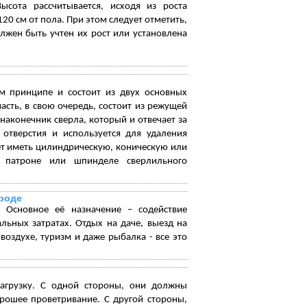
Высота рассчитывается, исходя из роста
120 см от пола. При этом следует отметить,
олжен быть учтен их рост или установлена
м принципе и состоит из двух основных
асть, в свою очередь, состоит из режущей
наконечник сверла, который и отвечает за
отверстия и используется для удаления
жет иметь цилиндрическую, коническую или
в патроне или шпинделе сверлильного
ироде
 Основное её назначение – содействие
ьных затратах. Отдых на даче, выезд на
оздухе, туризм и даже рыбалка - все это
агрузку. С одной стороны, они должны
орошее проветривание. С другой стороны,