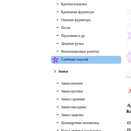
Крючки вешалки
Крепежная фурнитура
Оконная фурнитура
Петли
Проушины и др.
Дверные ручки
Вентиляционные решётки
Скобяные изделия
Замки
Замки висячие
Замки врезные
Замки гаражные
А
Замки накладные
Ко
Замки защелки
О
Цилиндровые механизмы
О
Ручки дверные раздельные