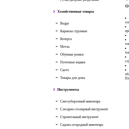
О
Хозяйственные товары
со
Ведра
пр
Карнизы струнные
Кочерга
то
Метла
то
Обувные рожки
сл
Почтовые ящики
Скотч
об
Товары для дома
Пт
Инструменты
Снегоуборочный инвентарь
Слесарно-столярный инструмент
Строительный инструмент
Садово-огородный инвентарь