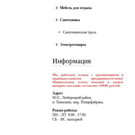
Мебель для отдыха
Сантехника
Сантехнические троса
Электротовары
Информация
Мы работаем только с организациями и
индивидуальными предпринимателями!
Минимальная сумма покупки в нашем
интернет-магазине составляет 10000 рублей.
Адрес:
М.О., Люберецкий район,
п. Томилино, мкр. Птицефабрика.
Режим работы:
ПH – ПT 9:00 - 17:00
CБ – BC выходной