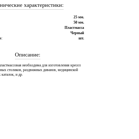
нические характеристики:
25 мм.
50 мм.
Пластмасса
Черный
я:
шт.
Описание:
пластмассовая необходима для изготовления кресел
ьных столиков, раздвижных диванов, медицинской
 каталок, и др.