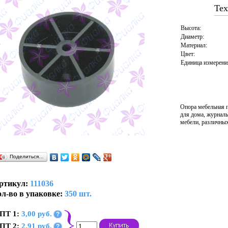
Тех
Высота:
Диаметр:
Материал:
Цвет:
Единица измерени
Опора мебельная 
для дома, журнал
мебели, различных
Поделиться…
ртикул:
111036
л-во в упаковке:
350 шт.
ПТ 1:
3,00 руб.
?
ПТ 2:
2,91 руб.
?