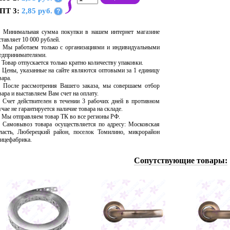
ПТ 3:
2,85 руб.
?
Минимальная сумма покупки в нашем интернет магазине
ставляет 10 000 рублей.
Мы работаем только с организациями и индивидуальными
едпринимателями.
Товар отпускается только кратно количеству упаковки.
Цены, указанные на сайте являются оптовыми за 1 единицу
вара.
После рассмотрения Вашего заказа, мы совершаем отбор
вара и выставляем Вам счет на оплату.
Счет действителен в течении 3 рабочих дней в противном
учае не гарантируется наличие товара на складе.
Мы отправляем товар ТК во все регионы РФ.
Самовывоз товара осуществляется по адресу: Московская
ласть, Люберецкий район, поселок Томилино, микрорайон
ицефабрика.
Сопутствующие товары: