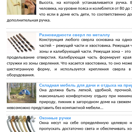
Высота, на которой устанавливается ручка. 
человека, на уровне пояса и колеблется от 80 до 
что если в доме есть дети, то соответственно д
дополнительная ручка.
Разновидности сверл по металлу
Конструкция любого сверла основана на одно
частей – режущей части и хвостовика. Режущая ч
зоны и калибрующей части. Режущая зона – это 
проделывание отверстия. Калибрующая часть формирует края 
стружки из зоны сверления. Что касается хвостовика, то оно мо
шестигранную форму, и используется крепления сверла 
оборудования.
Складная мебель для дачи и отдыха на пр
Она должна быть легкой, удобной, прочной.
максимально комфортному отдыху при минимал
природу, пикник в загородном доме на свежем в
невозможно представить без компактной мебели...
Оконные ручки
Окна несут на себе определённую целевую н
пропускать достаточно света и обеспечивать х