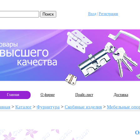
Вход
|
Регистрация
Главная
О фирме
Прайс-лист
Доставка
авная
>
Каталог
>
Фурнитура
>
Скобяные изделия
>
Мебельные опо
О