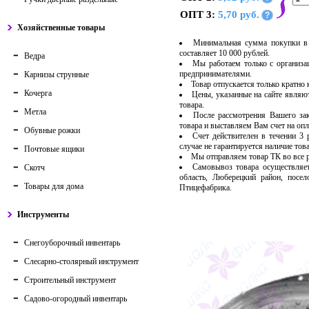
ОПТ 3:
5,70 руб.
?
Хозяйственные товары
Минимальная сумма покупки в 
составляет 10 000 рублей.
Ведра
Мы работаем только с организ
предпринимателями.
Карнизы струнные
Товар отпускается только кратно
Кочерга
Цены, указанные на сайте являю
товара.
Метла
После рассмотрения Вашего за
товара и выставляем Вам счет на опл
Обувные рожки
Счет действителен в течении 3
случае не гарантируется наличие тов
Почтовые ящики
Мы отправляем товар ТК во все
Самовывоз товара осуществляет
Скотч
область, Люберецкий район, посе
Товары для дома
Птицефабрика.
Инструменты
Снегоуборочный инвентарь
Слесарно-столярный инструмент
Строительный инструмент
Садово-огородный инвентарь