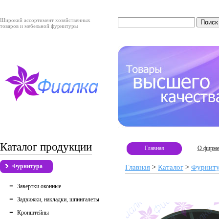
Широкий ассортимент хозяйственных
товаров и мебельной фурнитуры
Каталог продукции
Главная
О фирм
Фурнитура
Главная
>
Каталог
>
Фурнит
Завертки оконные
Задвижки, накладки, шпингалеты
Кронштейны