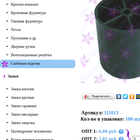
Крючки вешалки
Крепежная фурнитура
Оконная фурнитура
Петли
Проушины и др.
Дверные ручки
Вентиляционные решётки
Скобяные изделия
Замки
Замки висячие
Поделиться…
Замки врезные
Замки гаражные
Артикул:
111013
Замки накладные
Кол-во в упаковке:
100 шт
Замки защелки
ОПТ 1:
6,00 руб.
Цилиндровые механизмы
?
ОПТ 2:
5,82 руб.
?
Ручки дверные раздельные