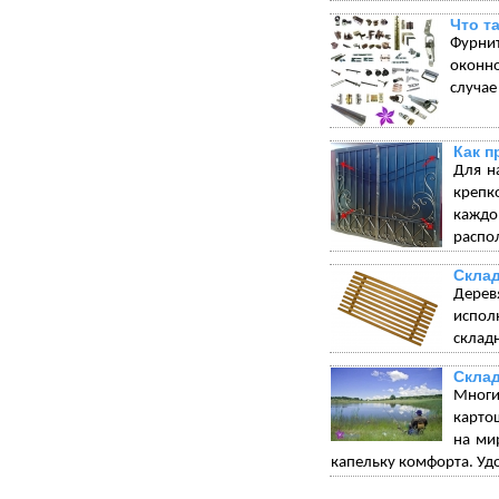
Что т
Фурни
оконно
случае
Как п
Для н
крепк
каждо
распо
Склад
Дерев
испол
склад
Склад
Многи
карто
на ми
капельку комфорта. Удо