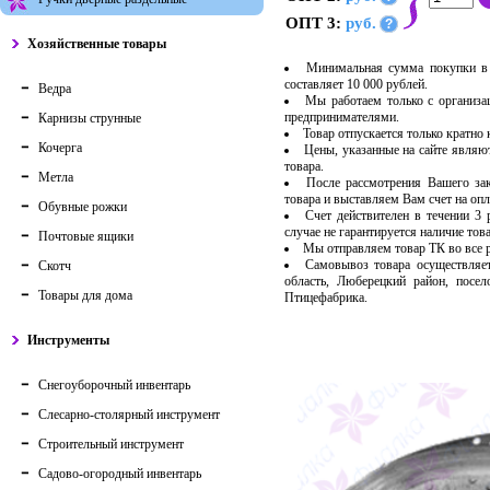
ОПТ 3:
руб.
?
Хозяйственные товары
Минимальная сумма покупки в 
составляет 10 000 рублей.
Ведра
Мы работаем только с организ
предпринимателями.
Карнизы струнные
Товар отпускается только кратно
Кочерга
Цены, указанные на сайте являю
товара.
Метла
После рассмотрения Вашего за
товара и выставляем Вам счет на опл
Обувные рожки
Счет действителен в течении 3
случае не гарантируется наличие тов
Почтовые ящики
Мы отправляем товар ТК во все
Самовывоз товара осуществляет
Скотч
область, Люберецкий район, посе
Товары для дома
Птицефабрика.
Инструменты
Снегоуборочный инвентарь
Слесарно-столярный инструмент
Строительный инструмент
Садово-огородный инвентарь