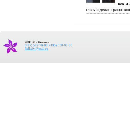
как и
глазу и делает рассто
2009 © «Фиалка»
(495) 542-76-80
,
(495) 558-62-68
fialka94@mail.ru