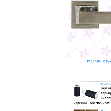
PALLADIUM Ручк
Выбо
Гараж
варьи
килог
изделий – обеспечивать