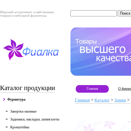
Широкий ассортимент хозяйственных
товаров и мебельной фурнитуры
Каталог продукции
Главная
О фирм
Фурнитура
Главная
>
Каталог
>
Замки
>
Завертки оконные
Задвижки, накладки, шпингалеты
Кронштейны