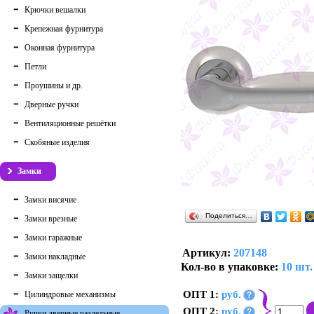
Крючки вешалки
Крепежная фурнитура
Оконная фурнитура
Петли
Проушины и др.
Дверные ручки
Вентиляционные решётки
Скобяные изделия
Замки
Замки висячие
Поделиться…
Замки врезные
Замки гаражные
Артикул:
207148
Замки накладные
Кол-во в упаковке:
10 шт.
Замки защелки
ОПТ 1:
руб.
Цилиндровые механизмы
?
ОПТ 2:
руб.
?
Ручки дверные раздельные