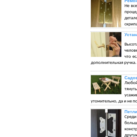
Ремон
Не вс
проце
детал
скрип
Устан
Высот
челове
что е
дополнительная ручка.
Садо
Любой
тянуть
усажи
утомительно, да и не по
Петли
Среди
больш
конст
другу