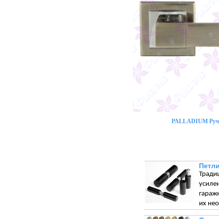
PALLADIUM Ручк
Петли
Тради
усиле
гараж
их не