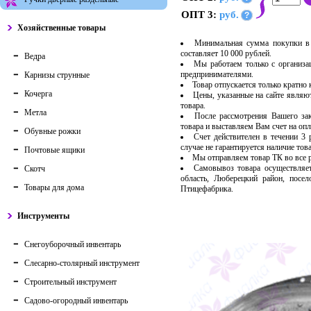
ОПТ 3:
руб.
?
Хозяйственные товары
Минимальная сумма покупки в 
составляет 10 000 рублей.
Ведра
Мы работаем только с организ
предпринимателями.
Карнизы струнные
Товар отпускается только кратно
Кочерга
Цены, указанные на сайте являю
товара.
Метла
После рассмотрения Вашего за
товара и выставляем Вам счет на опл
Обувные рожки
Счет действителен в течении 3
случае не гарантируется наличие тов
Почтовые ящики
Мы отправляем товар ТК во все
Самовывоз товара осуществляет
Скотч
область, Люберецкий район, посе
Товары для дома
Птицефабрика.
Инструменты
Снегоуборочный инвентарь
Слесарно-столярный инструмент
Строительный инструмент
Садово-огородный инвентарь