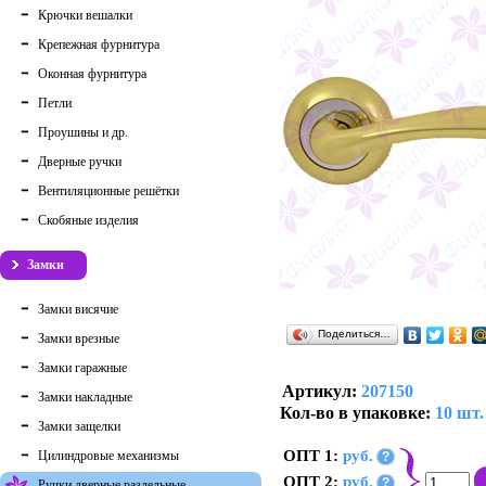
Крючки вешалки
Крепежная фурнитура
Оконная фурнитура
Петли
Проушины и др.
Дверные ручки
Вентиляционные решётки
Скобяные изделия
Замки
Замки висячие
Поделиться…
Замки врезные
Замки гаражные
Артикул:
207150
Замки накладные
Кол-во в упаковке:
10 шт.
Замки защелки
ОПТ 1:
руб.
Цилиндровые механизмы
?
ОПТ 2:
руб.
?
Ручки дверные раздельные