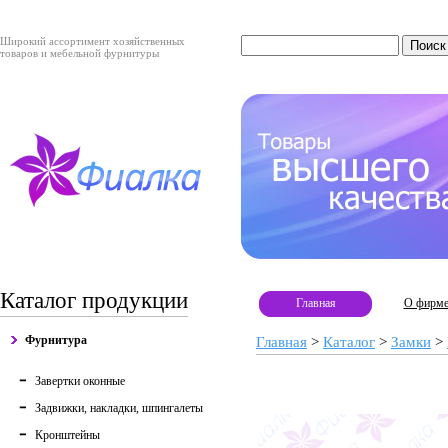
Широкий ассортимент хозяйственных
товаров и мебельной фурнитуры
Каталог продукции
Главная
О фирм
Фурнитура
Главная
>
Каталог
>
Замки
>
Завертки оконные
Задвижки, накладки, шпингалеты
Кронштейны