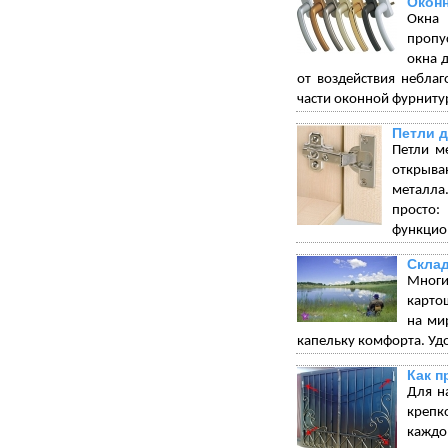
Окон
Окна 
пропу
окна 
от воздействия небла
части оконной фурниту
Петли 
Петли м
открыва
металла.
просто:
функцион
Склад
Многи
карто
на ми
капельку комфорта. Удо
Как п
Для н
крепк
каждо