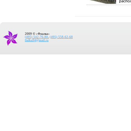
распо
2009 © «Фиалка»
(495) 542-76-80
,
(495) 558-62-68
fialka94@mail.ru