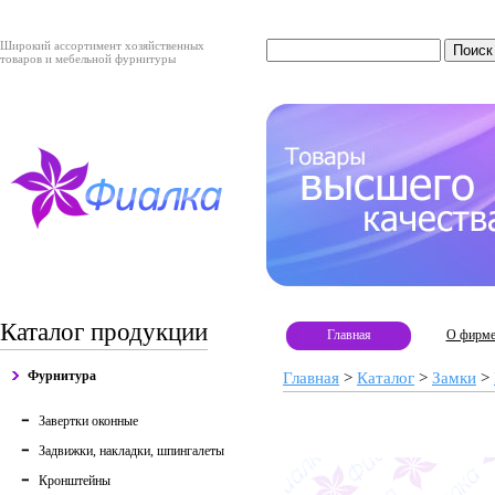
Широкий ассортимент хозяйственных
товаров и мебельной фурнитуры
Каталог продукции
Главная
О фирм
Фурнитура
Главная
>
Каталог
>
Замки
>
Завертки оконные
Задвижки, накладки, шпингалеты
Кронштейны