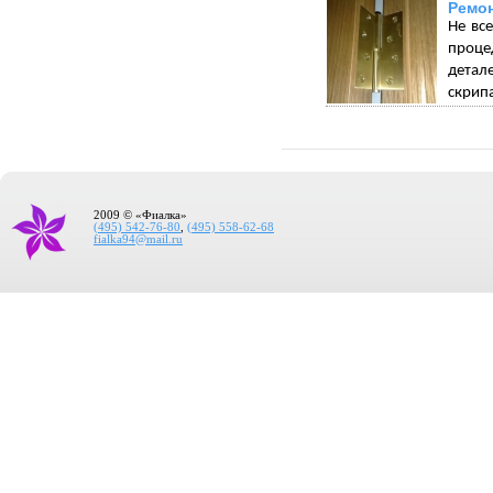
Ремон
Не вс
проце
детал
скрип
2009 © «Фиалка»
(495) 542-76-80
,
(495) 558-62-68
fialka94@mail.ru