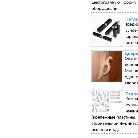
шестигранную форму
оборудования.
Петли
Тради
усиле
гараж
их не
Дверн
Опытн
допол
Мнения
одни с
здоров
Стро
Компа
фурни
именн
(крепежные пластины, 
строительной фурниту
решётки и т.д.