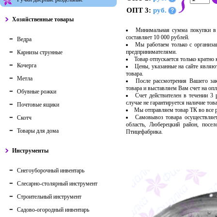
ОПТ 3:
руб.
?
Хозяйственные товары
Минимальная сумма покупки в 
составляет 10 000 рублей.
Ведра
Мы работаем только с организ
предпринимателями.
Карнизы струнные
Товар отпускается только кратно
Кочерга
Цены, указанные на сайте являю
товара.
Метла
После рассмотрения Вашего за
товара и выставляем Вам счет на опл
Обувные рожки
Счет действителен в течении 3
случае не гарантируется наличие тов
Почтовые ящики
Мы отправляем товар ТК во все
Самовывоз товара осуществляет
Скотч
область, Люберецкий район, посе
Товары для дома
Птицефабрика.
Инструменты
Снегоуборочный инвентарь
Слесарно-столярный инструмент
Строительный инструмент
Садово-огородный инвентарь