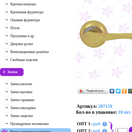
Крючки вешалки
Крепежная фурнитура
Оконная фурнитура
Петли
Проушины и др.
Дверные ручки
Вентиляционные решётки
Скобяные изделия
Замки
Замки висячие
Поделиться…
Замки врезные
Замки гаражные
Артикул:
207159
Замки накладные
Кол-во в упаковке:
10 шт.
Замки защелки
ОПТ 1:
руб.
Цилиндровые механизмы
?
ОПТ 2:
руб.
?
Ручки дверные раздельные