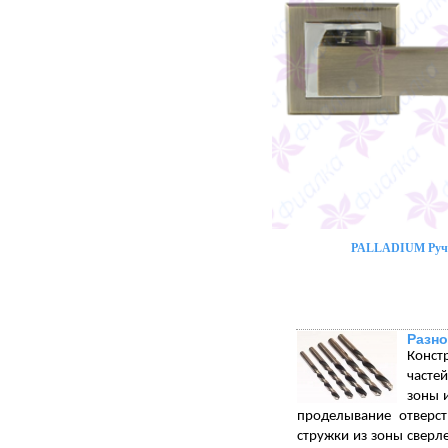
PALLADIUM Ручк
Разно
Конст
часте
зоны 
проделывание отверст
стружки из зоны сверл