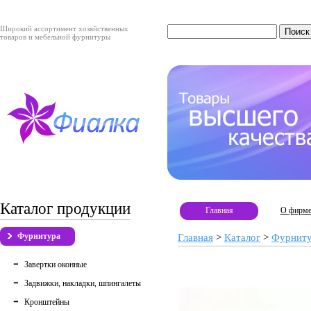
Широкий ассортимент хозяйственных
товаров и мебельной фурнитуры
Каталог продукции
Главная
О фирм
Фурнитура
Главная
>
Каталог
>
Фурнит
Завертки оконные
Задвижки, накладки, шпингалеты
Кронштейны