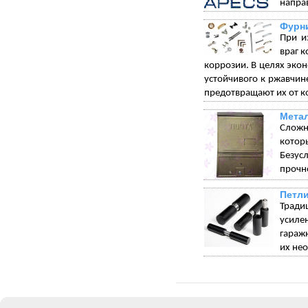
напра
Фурни
При и
враг 
коррозии. В целях экон
устойчивого к ржавчи
предотвращают их от к
Мета
Сложн
котор
Безус
прочн
Петли
Тради
усиле
гараж
их не