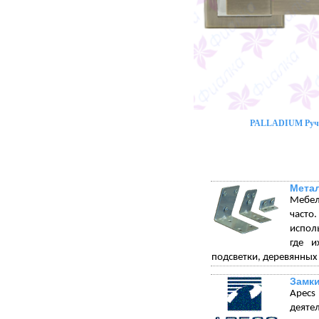
PALLADIUM Ручк
Метал
Мебел
часто
испол
где и
подсветки, деревянных
Замки
Apecs
деяте