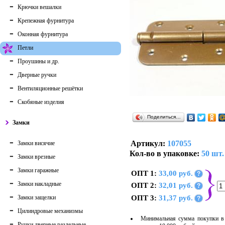
Крючки вешалки
Крепежная фурнитура
Оконная фурнитура
Петли
Проушины и др.
Дверные ручки
Вентиляционные решётки
Скобяные изделия
Поделиться…
Замки
Артикул:
107055
Замки висячие
Кол-во в упаковке:
50 шт.
Замки врезные
Замки гаражные
ОПТ 1:
33,00 руб.
?
Замки накладные
ОПТ 2:
32,01 руб.
?
Замки защелки
ОПТ 3:
31,37 руб.
?
Цилиндровые механизмы
Минимальная сумма покупки в 
Ручки дверные раздельные