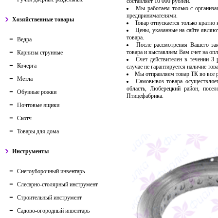
составляет 10 000 рублей.
Мы работаем только с организ
предпринимателями.
Хозяйственные товары
Товар отпускается только кратно
Цены, указанные на сайте являю
товара.
Ведра
После рассмотрения Вашего за
товара и выставляем Вам счет на опл
Карнизы струнные
Счет действителен в течении 3
Кочерга
случае не гарантируется наличие тов
Мы отправляем товар ТК во все
Метла
Самовывоз товара осуществляет
область, Люберецкий район, посе
Обувные рожки
Птицефабрика.
Почтовые ящики
Скотч
Товары для дома
Инструменты
Снегоуборочный инвентарь
Слесарно-столярный инструмент
Строительный инструмент
Садово-огородный инвентарь