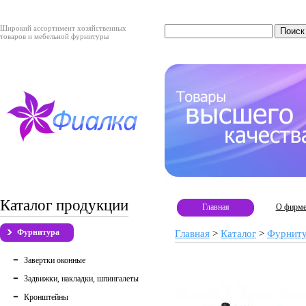
Широкий ассортимент хозяйственных
товаров и мебельной фурнитуры
Каталог продукции
Главная
О фирм
Фурнитура
Главная
>
Каталог
>
Фурнит
Завертки оконные
Задвижки, накладки, шпингалеты
Кронштейны