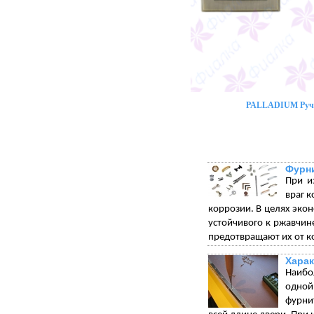
PALLADIUM Ручк
Фурни
При и
враг 
коррозии. В целях экон
устойчивого к ржавчи
предотвращают их от к
Харак
Наибо
одной
фурни