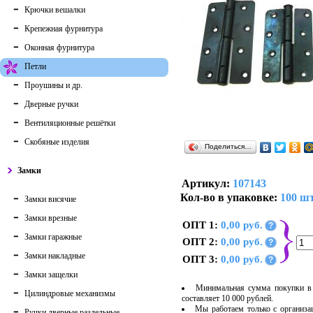
Крючки вешалки
Крепежная фурнитура
Оконная фурнитура
Петли
Проушины и др.
Дверные ручки
Вентиляционные решётки
Скобяные изделия
Поделиться…
Замки
Артикул:
107143
Кол-во в упаковке:
100 шт
Замки висячие
Замки врезные
ОПТ 1:
0,00 руб.
?
Замки гаражные
ОПТ 2:
0,00 руб.
?
Замки накладные
ОПТ 3:
0,00 руб.
?
Замки защелки
Минимальная сумма покупки в 
Цилиндровые механизмы
составляет 10 000 рублей.
Мы работаем только с организ
Ручки дверные раздельные