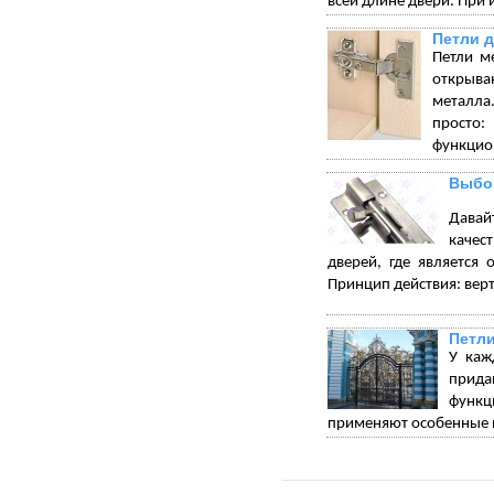
всей длине двери. При 
Петли 
Петли м
открыва
металла.
просто:
функцион
Выбор
Давай
качес
дверей, где является 
Принцип действия: вер
Петли
У каж
прида
функц
применяют особенные п