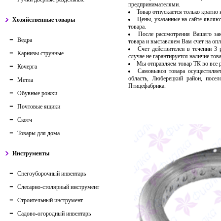
предпринимателями.
Товар отпускается только кратно
Цены, указанные на сайте являю
Хозяйственные товары
товара.
После рассмотрения Вашего за
Ведра
товара и выставляем Вам счет на опл
Счет действителен в течении 3
Карнизы струнные
случае не гарантируется наличие тов
Мы отправляем товар ТК во все
Кочерга
Самовывоз товара осуществляет
область, Люберецкий район, посе
Метла
Птицефабрика.
Обувные рожки
Почтовые ящики
Скотч
Товары для дома
Инструменты
Снегоуборочный инвентарь
Слесарно-столярный инструмент
Строительный инструмент
Садово-огородный инвентарь