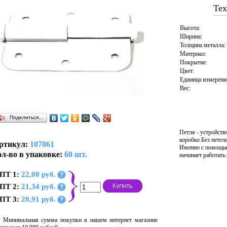
Тех
Высота:
Ширина:
Толщина металла:
Материал:
Покрытие:
Цвет:
Единица измерени
Вес:
Поделиться…
Петля - устройств
коробке.Без петел
ртикул:
107061
Именно с помощью 
л-во в упаковке:
60 шт.
начинает работать
ПТ 1:
22,00 руб.
?
ПТ 2:
21,34 руб.
?
ПТ 3:
20,91 руб.
?
Минимальная сумма покупки в нашем интернет магазине