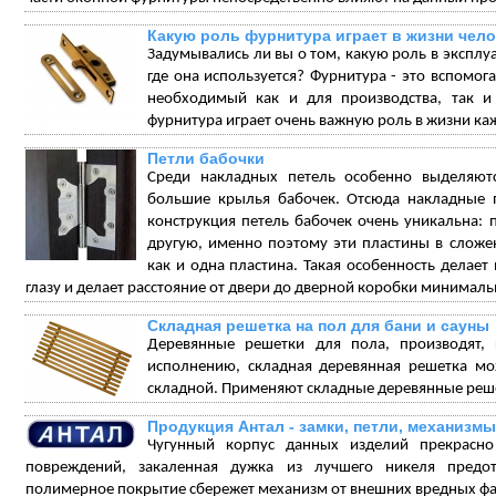
Какую роль фурнитура играет в жизни чел
Задумывались ли вы о том, какую роль в эксплуа
где она используется? Фурнитура - это вспомо
необходимый как и для производства, так и
фурнитура играет очень важную роль в жизни каж
Петли бабочки
Среди накладных петель особенно выделяют
большие крылья бабочек. Отсюда накладные п
конструкция петель бабочек очень уникальна: п
другую, именно поэтому эти пластины в сложе
как и одна пластина. Такая особенность делает
глазу и делает расстояние от двери до дверной коробки минимал
Складная решетка на пол для бани и сауны
Деревянные решетки для пола, производят,
исполнению, складная деревянная решетка мож
складной. Применяют складные деревянные решет
Продукция Антал - замки, петли, механизмы
Чугунный корпус данных изделий прекрасно
повреждений, закаленная дужка из лучшего никеля предо
полимерное покрытие сбережет механизм от внешних вредных фа