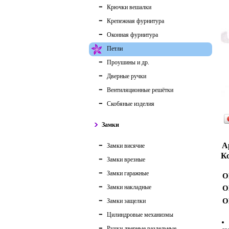
Крючки вешалки
Крепежная фурнитура
Оконная фурнитура
Петли
Проушины и др.
Дверные ручки
Вентиляционные решётки
Скобяные изделия
Замки
А
Замки висячие
Ко
Замки врезные
Замки гаражные
О
Замки накладные
О
О
Замки защелки
Цилиндровые механизмы
Ручки дверные раздельные