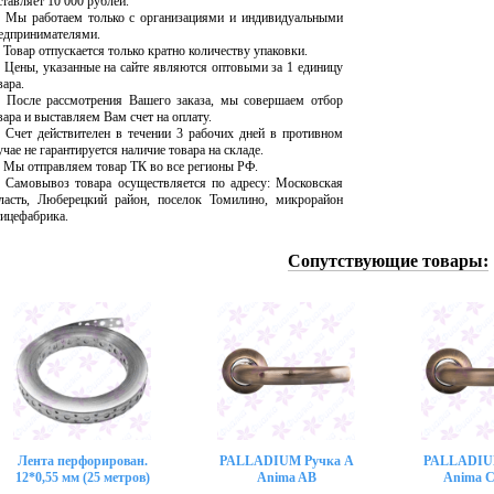
ставляет 10 000 рублей.
Мы работаем только с организациями и индивидуальными
едпринимателями.
Товар отпускается только кратно количеству упаковки.
Цены, указанные на сайте являются оптовыми за 1 единицу
вара.
После рассмотрения Вашего заказа, мы совершаем отбор
вара и выставляем Вам счет на оплату.
Счет действителен в течении 3 рабочих дней в противном
учае не гарантируется наличие товара на складе.
Мы отправляем товар ТК во все регионы РФ.
Самовывоз товара осуществляется по адресу: Московская
ласть, Люберецкий район, поселок Томилино, микрорайон
ицефабрика.
Сопутствующие товары:
Лента перфорирован.
PALLADIUM Ручка A
PALLADIU
12*0,55 мм (25 метров)
Anima AB
Anima 