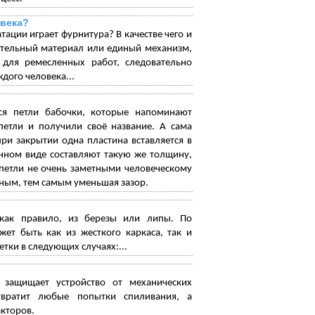
овека?
тации играет фурнитура? В качестве чего и
гательный материал или единый механизм,
 для ремесленных работ, следовательно
дого человека...
ся петли бабочки, которые напоминают
етли и получили своё название. А сама
ри закрытии одна пластина вставляется в
нном виде составляют такую же толщину,
 петли не очень заметными человеческому
ьным, тем самым уменьшая зазор.
 как правило, из березы или липы. По
ет быть как из жесткого каркаса, так и
ки в следующих случаях:...
 защищает устройство от механических
твратит любые попытки спиливания, а
кторов.