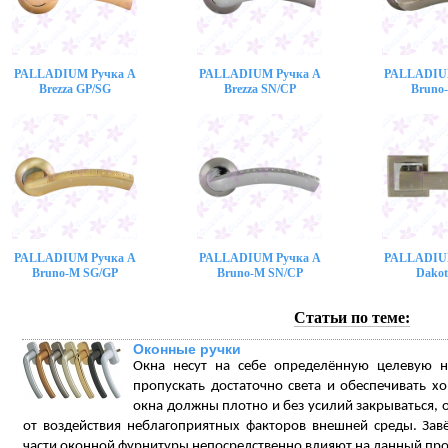
PALLADIUM Ручка A
PALLADIUM Ручка A
PALLADIU
Brezza GP/SG
Brezza SN/CP
Bruno
PALLADIUM Ручка A
PALLADIUM Ручка A
PALLADIU
Bruno-M SG/GP
Bruno-M SN/CP
Dakot
Статьи по теме:
Оконные ручки
Окна несут на себе определённую целевую н
пропускать достаточно света и обеспечивать х
окна должны плотно и без усилий закрываться
от воздействия неблагоприятных факторов внешней среды. Зав
части оконной фурнитуры непосредственно влияют на данный про