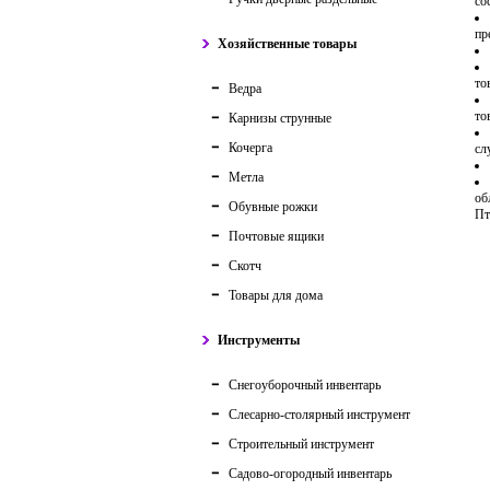
со
пр
Хозяйственные товары
то
Ведра
то
Карнизы струнные
Кочерга
сл
Метла
об
Обувные рожки
Пт
Почтовые ящики
Скотч
Товары для дома
Инструменты
Снегоуборочный инвентарь
Слесарно-столярный инструмент
Строительный инструмент
Садово-огородный инвентарь