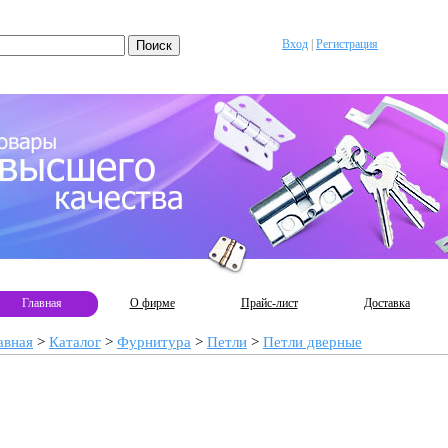
Вход
|
Регистрация
Главная
О фирме
Прайс-лист
Доставка
авная
>
Каталог
>
Фурнитура
>
Петли
>
Петли дверные