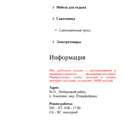
Мебель для отдыха
Сантехника
Сантехнические троса
Электротовары
Информация
Мы работаем только с организациями и
индивидуальными предпринимателями!
Минимальная сумма покупки в нашем
интернет-магазине составляет 10000 рублей.
Адрес:
М.О., Люберецкий район,
п. Томилино, мкр. Птицефабрика.
Режим работы:
ПH – ПT 9:00 - 17:00
CБ – BC выходной