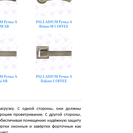
M Ручка A
PALLADIUM Ручка A
-M AB
Bruno-M COFFEE
M Ручка A
PALLADIUM Ручка A
a AB
Dakota COFFEE
агрузку. С одной стороны, они должны
орошее проветривание. С другой стороны,
, обеспечивая помещению надёжную защиту
ёртки оконные и завёртки форточные как
цесс.