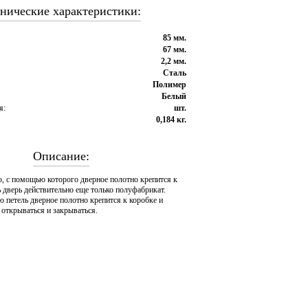
нические характеристики:
85 мм.
67 мм.
2,2 мм.
Сталь
Полимер
Белый
я:
шт.
0,184 кг.
Описание:
о, с помощью которого дверное полотно крепится к
ь дверь действительно еще только полуфабрикат.
петель дверное полотно крепится к коробке и
: открываться и закрываться.