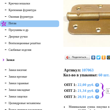
Крючки вешалки
Крепежная фурнитура
Оконная фурнитура
Петли
Проушины и др.
Дверные ручки
Вентиляционные решётки
Скобяные изделия
Поделиться…
Замки
Артикул:
107063
Замки висячие
Кол-во в упаковке:
60 шт.
Замки врезные
Замки гаражные
ОПТ 1:
22,00 руб.
?
Замки накладные
ОПТ 2:
21,34 руб.
?
Замки защелки
ОПТ 3:
20,91 руб.
?
Цилиндровые механизмы
Минимальная сумма покупки в 
Ручки дверные раздельные