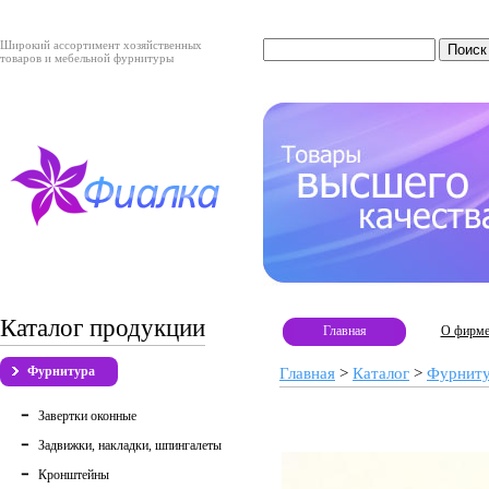
Широкий ассортимент хозяйственных
товаров и мебельной фурнитуры
Каталог продукции
Главная
О фирм
Фурнитура
Главная
>
Каталог
>
Фурнит
Завертки оконные
Задвижки, накладки, шпингалеты
Кронштейны