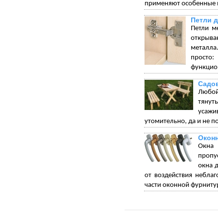
применяют особенные п
Петли 
Петли м
открыва
металла.
просто:
функцион
Садо
Любой
тянуть
усажи
утомительно, да и не по
Окон
Окна 
пропу
окна 
от воздействия небла
части оконной фурниту