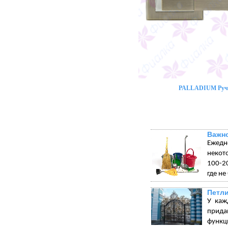
PALLADIUM Ручк
Важно
Ежедн
некот
100-20
где не
Петли
У каж
прида
функц