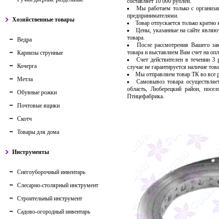
составляет 10 000 рублей.
Мы работаем только с организ
предпринимателями.
Хозяйственные товары
Товар отпускается только кратно
Цены, указанные на сайте являю
товара.
Ведра
После рассмотрения Вашего за
товара и выставляем Вам счет на опл
Карнизы струнные
Счет действителен в течении 3
Кочерга
случае не гарантируется наличие тов
Мы отправляем товар ТК во все
Метла
Самовывоз товара осуществляет
область, Люберецкий район, посе
Обувные рожки
Птицефабрика.
Почтовые ящики
Скотч
Товары для дома
Инструменты
Снегоуборочный инвентарь
Слесарно-столярный инструмент
Строительный инструмент
Садово-огородный инвентарь