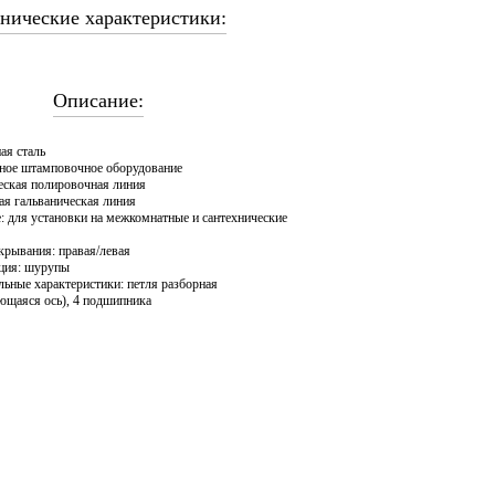
нические характеристики:
Описание:
ая сталь
ное штамповочное оборудование
еская полировочная линия
ая гальваническая линия
е: для установки на межкомнатные и сантехнические
крывания: правая/левая
ция: шурупы
льные характеристики: петля разборная
ющаяся ось), 4 подшипника