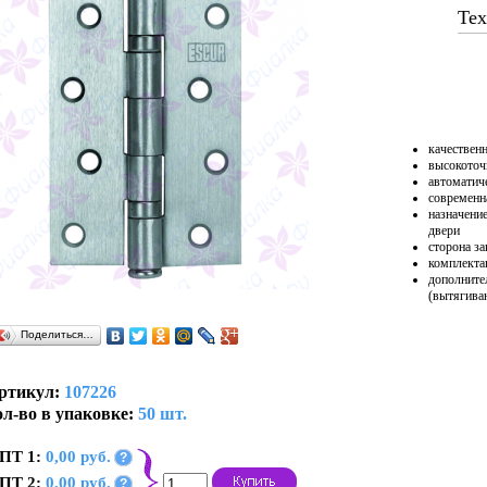
Тех
качественн
высокоточ
автоматич
современн
назначени
двери
сторона за
комплекта
дополните
(вытягива
Поделиться…
ртикул:
107226
л-во в упаковке:
50 шт.
ПТ 1:
0,00 руб.
?
ПТ 2:
0,00 руб.
?