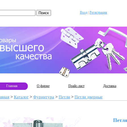
Вход
|
Регистрация
Главная
О фирме
Прайс-лист
Доставка
авная
>
Каталог
>
Фурнитура
>
Петли
>
Петли дверные
Петля