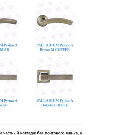
M Ручка A
PALLADIUM Ручка A
-M AB
Bruno-M COFFEE
M Ручка A
PALLADIUM Ручка A
a AB
Dakota COFFEE
 частный коттедж без почтового ящика, в