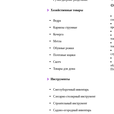
О
Хозяйственные товары
со
Ведра
пр
Карнизы струнные
Кочерга
то
Метла
то
Обувные рожки
сл
Почтовые ящики
Скотч
об
Товары для дома
Пт
Инструменты
Снегоуборочный инвентарь
Слесарно-столярный инструмент
Строительный инструмент
Садово-огородный инвентарь