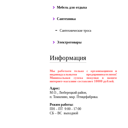
Мебель для отдыха
Сантехника
Сантехнические троса
Электротовары
Информация
Мы работаем только с организациями и
индивидуальными предпринимателями!
Минимальная сумма покупки в нашем
интернет-магазине составляет 10000 рублей.
Адрес:
М.О., Люберецкий район,
п. Томилино, мкр. Птицефабрика.
Режим работы:
ПH – ПT 9:00 - 17:00
CБ – BC выходной