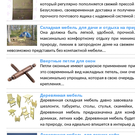
который регулярно пополняется свежей прессо
Безусловно, своевременная доставка и получен
прочного почтового ящика с надежной системой 
Складная мебель для дачи и отдыха на пр
Она должна быть легкой, удобной, прочной.
максимально комфортному отдыху при минимал
природу, пикник в загородном доме на свежем в
невозможно представить без компактной мебели...
Ввертные петли для окон
Петли оконные имеют широкое применение при 
это современный вид накладных петель, они очен
максимально упрощена, которая в свою очередь
крепления...
Деревянная мебель
Деревянная складная мебель давно завоевала
шезлонги, табуреты, столы, стулья, скамейки
Деревянная мебель предназначена для комф
домиках, летних кафе. Деревянная мебель будет
на природу, она идеально впишется в интерьер да
Деревянная мебель для летних кафе