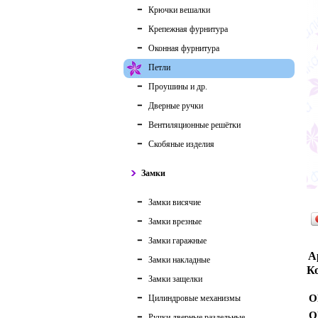
Крючки вешалки
Крепежная фурнитура
Оконная фурнитура
Петли
Проушины и др.
Дверные ручки
Вентиляционные решётки
Скобяные изделия
Замки
Замки висячие
Замки врезные
Замки гаражные
А
Замки накладные
Ко
Замки защелки
О
Цилиндровые механизмы
О
Ручки дверные раздельные