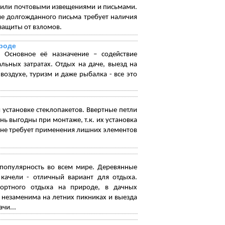
й или почтовыми извещениями и письмами.
ие долгожданного письма требует наличия
защиты от взломов.
ироде
 Основное её назначение – содействие
ьных затратах. Отдых на даче, выезд на
оздухе, туризм и даже рыбалка - все это
установке стеклопакетов. Ввертные петли
ь выгодны при монтаже, т.к. их установка
 не требует применения лишних элементов
 популярность во всем мире. Деревянные
, качели - отличный вариант для отдыха.
ортного отдыха на природе, в дачных
 незаменима на летних пикниках и выезда
чи...