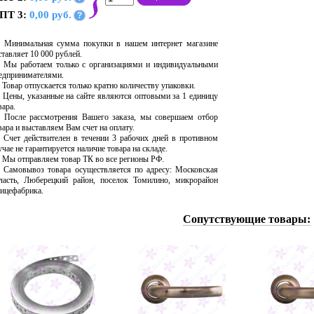
ПТ 3:
0,00 руб.
?
Минимальная сумма покупки в нашем интернет магазине
ставляет 10 000 рублей.
Мы работаем только с организациями и индивидуальными
едпринимателями.
Товар отпускается только кратно количеству упаковки.
Цены, указанные на сайте являются оптовыми за 1 единицу
вара.
После рассмотрения Вашего заказа, мы совершаем отбор
вара и выставляем Вам счет на оплату.
Счет действителен в течении 3 рабочих дней в противном
учае не гарантируется наличие товара на складе.
Мы отправляем товар ТК во все регионы РФ.
Самовывоз товара осуществляется по адресу: Московская
ласть, Люберецкий район, поселок Томилино, микрорайон
ицефабрика.
Сопутствующие товары: