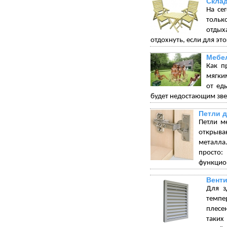
Склад
На се
тольк
отдых
отдохнуть, если для эт
Мебел
Как п
мягки
от ед
будет недостающим зве
Петли 
Петли м
открыва
металла.
просто:
функцион
Венти
Для з
темпе
плесе
таких