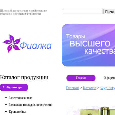
Широкий ассортимент хозяйственных
товаров и мебельной фурнитуры
Каталог продукции
Главная
О фирм
Фурнитура
Главная
>
Каталог
>
Фурнит
Завертки оконные
Задвижки, накладки, шпингалеты
Кронштейны