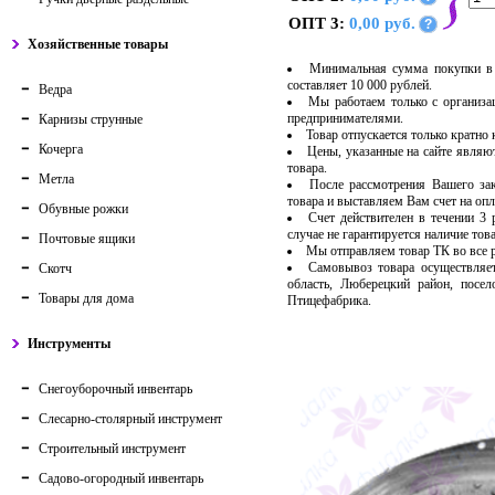
ОПТ 3:
0,00 руб.
?
Хозяйственные товары
Минимальная сумма покупки в 
составляет 10 000 рублей.
Ведра
Мы работаем только с организ
предпринимателями.
Карнизы струнные
Товар отпускается только кратно
Кочерга
Цены, указанные на сайте являю
товара.
Метла
После рассмотрения Вашего за
товара и выставляем Вам счет на опл
Обувные рожки
Счет действителен в течении 3
случае не гарантируется наличие тов
Почтовые ящики
Мы отправляем товар ТК во все
Самовывоз товара осуществляет
Скотч
область, Люберецкий район, посе
Товары для дома
Птицефабрика.
Инструменты
Снегоуборочный инвентарь
Слесарно-столярный инструмент
Строительный инструмент
Садово-огородный инвентарь