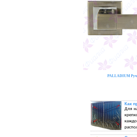
PALLADIUM Ручк
Как п
Для н
крепк
каждо
распо