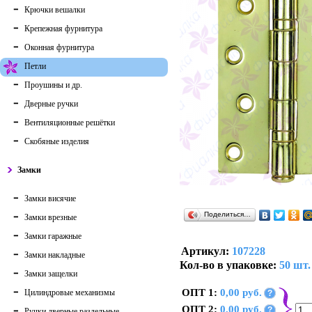
Крючки вешалки
Крепежная фурнитура
Оконная фурнитура
Петли
Проушины и др.
Дверные ручки
Вентиляционные решётки
Скобяные изделия
Замки
Замки висячие
Поделиться…
Замки врезные
Замки гаражные
Артикул:
107228
Замки накладные
Кол-во в упаковке:
50 шт.
Замки защелки
ОПТ 1:
0,00 руб.
Цилиндровые механизмы
?
ОПТ 2:
0,00 руб.
?
Ручки дверные раздельные