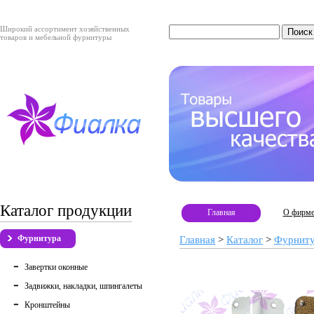
Широкий ассортимент хозяйственных
товаров и мебельной фурнитуры
Каталог продукции
Главная
О фирм
Фурнитура
Главная
>
Каталог
>
Фурнит
Завертки оконные
Задвижки, накладки, шпингалеты
Кронштейны