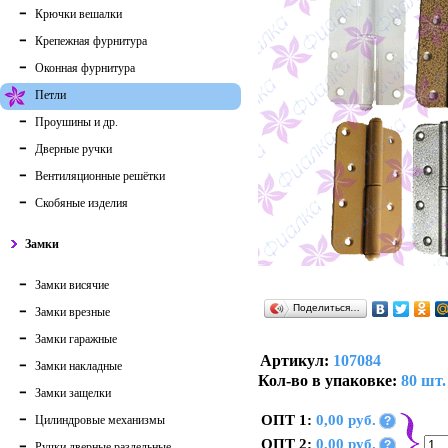
Крючки вешалки
Крепежная фурнитура
Оконная фурнитура
Петли
Проушины и др.
Дверные ручки
Вентиляционные решётки
Скобяные изделия
Замки
Замки висячие
Поделиться…
Замки врезные
Замки гаражные
Артикул:
107084
Замки накладные
Кол-во в упаковке:
80 шт.
Замки защелки
ОПТ 1:
0,00 руб.
Цилиндровые механизмы
?
ОПТ 2:
0,00 руб.
?
Ручки дверные раздельные