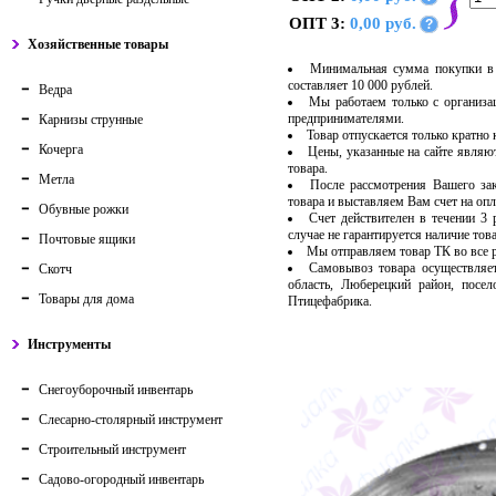
ОПТ 3:
0,00 руб.
?
Хозяйственные товары
Минимальная сумма покупки в 
составляет 10 000 рублей.
Ведра
Мы работаем только с организ
предпринимателями.
Карнизы струнные
Товар отпускается только кратно
Кочерга
Цены, указанные на сайте являю
товара.
Метла
После рассмотрения Вашего за
товара и выставляем Вам счет на опл
Обувные рожки
Счет действителен в течении 3
случае не гарантируется наличие тов
Почтовые ящики
Мы отправляем товар ТК во все
Самовывоз товара осуществляет
Скотч
область, Люберецкий район, посе
Товары для дома
Птицефабрика.
Инструменты
Снегоуборочный инвентарь
Слесарно-столярный инструмент
Строительный инструмент
Садово-огородный инвентарь