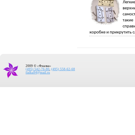
Легки
верхн
самос
такие
справ
коробке и прикрутить с
2009 © «Фиалка»
(495) 542-76-80
,
(495) 558-62-68
fialka94@mail.ru