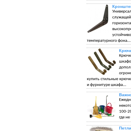
Кронште
Универса
служащей 
горизонт
высокопр
устойчи
температурного фона...
Крюч
Крючк
шкафо
допол
огром
купить стильные крюч
и фурнитуре шкафа...
Важно
Ежедн
некот
100-20
где не
Петли