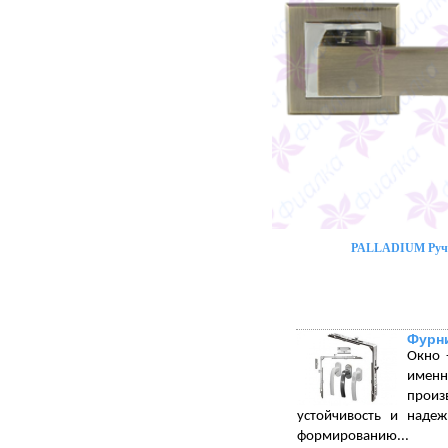
PALLADIUM Ручк
Фурни
Окно 
именн
произ
устойчивость и надеж
формированию...