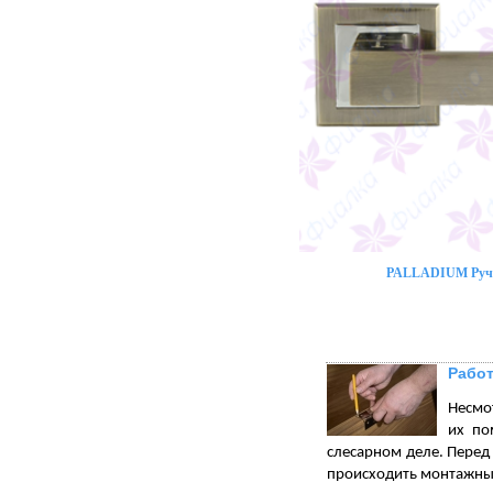
PALLADIUM Ручк
Работ
Несмот
их по
слесарном деле. Перед 
происходить монтажны