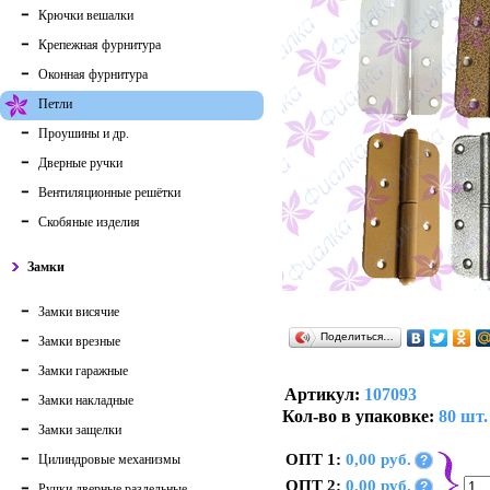
Крючки вешалки
Крепежная фурнитура
Оконная фурнитура
Петли
Проушины и др.
Дверные ручки
Вентиляционные решётки
Скобяные изделия
Замки
Замки висячие
Поделиться…
Замки врезные
Замки гаражные
Артикул:
107093
Замки накладные
Кол-во в упаковке:
80 шт.
Замки защелки
ОПТ 1:
0,00 руб.
Цилиндровые механизмы
?
ОПТ 2:
0,00 руб.
?
Ручки дверные раздельные