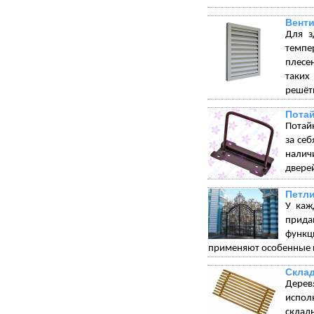
Венти
Для з
темпе
плесе
таких
решётк
Пота
Потай
за себ
налич
дверей
Петли
У каж
прида
функц
применяют особенные п
Склад
Дерев
испол
склад