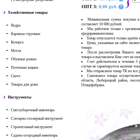
ОПТ 3:
0,00 руб.
?
Хозяйственные товары
Минимальная сумма покупки в 
составляет 10 000 рублей.
Ведра
Мы работаем только с организ
предпринимателями.
Карнизы струнные
Товар отпускается только кратно
Кочерга
Цены, указанные на сайте являю
товара.
Метла
После рассмотрения Вашего за
товара и выставляем Вам счет на опл
Обувные рожки
Счет действителен в течении 3
случае не гарантируется наличие тов
Почтовые ящики
Мы отправляем товар ТК во все
Самовывоз товара осуществляет
Скотч
область, Люберецкий район, посе
Товары для дома
Птицефабрика.
Инструменты
Снегоуборочный инвентарь
Слесарно-столярный инструмент
Строительный инструмент
Садово-огородный инвентарь