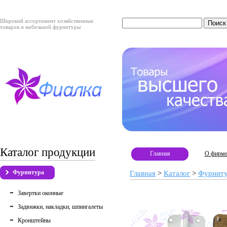
Широкий ассортимент хозяйственных
товаров и мебельной фурнитуры
Каталог продукции
Главная
О фирм
Фурнитура
Главная
>
Каталог
>
Фурнит
Завертки оконные
Задвижки, накладки, шпингалеты
Кронштейны