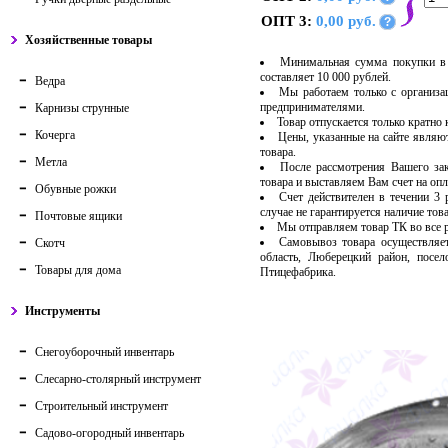
ОПТ 3:
0,00 руб.
?
Хозяйственные товары
Минимальная сумма покупки в 
составляет 10 000 рублей.
Ведра
Мы работаем только с организ
предпринимателями.
Карнизы струнные
Товар отпускается только кратно
Кочерга
Цены, указанные на сайте являю
товара.
Метла
После рассмотрения Вашего за
товара и выставляем Вам счет на опл
Обувные рожки
Счет действителен в течении 3
случае не гарантируется наличие тов
Почтовые ящики
Мы отправляем товар ТК во все
Самовывоз товара осуществляет
Скотч
область, Люберецкий район, посе
Товары для дома
Птицефабрика.
Инструменты
Снегоуборочный инвентарь
Слесарно-столярный инструмент
Строительный инструмент
Садово-огородный инвентарь