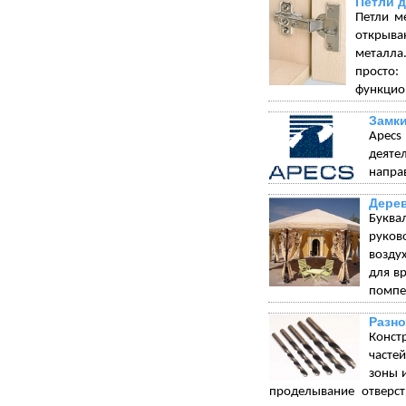
Петли 
Петли м
открыва
металла.
просто:
функцион
Замки
Apecs
деяте
напра
Дерев
Буква
руков
возду
для в
помпез
Разно
Конст
часте
зоны 
проделывание отверст