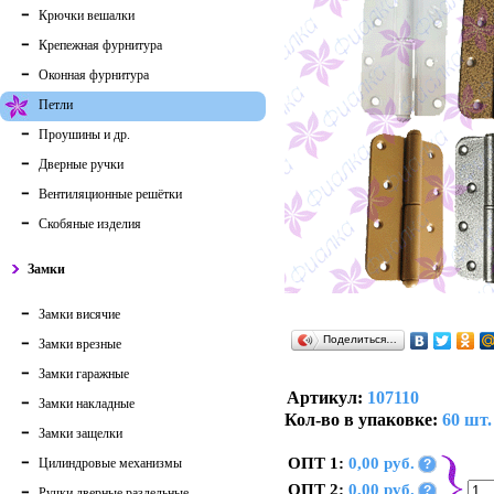
Крючки вешалки
Крепежная фурнитура
Оконная фурнитура
Петли
Проушины и др.
Дверные ручки
Вентиляционные решётки
Скобяные изделия
Замки
Замки висячие
Поделиться…
Замки врезные
Замки гаражные
Артикул:
107110
Замки накладные
Кол-во в упаковке:
60 шт.
Замки защелки
ОПТ 1:
0,00 руб.
Цилиндровые механизмы
?
ОПТ 2:
0,00 руб.
?
Ручки дверные раздельные