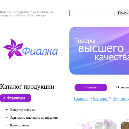
Широкий ассортимент хозяйственных
товаров и мебельной фурнитуры
Каталог продукции
Главная
О фирм
Фурнитура
Главная
>
Каталог
>
Фурнит
Завертки оконные
Задвижки, накладки, шпингалеты
Кронштейны