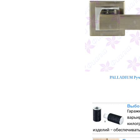
PALLADIUM Ручк
Выбо
Гараж
варьи
килог
изделий – обеспечивать