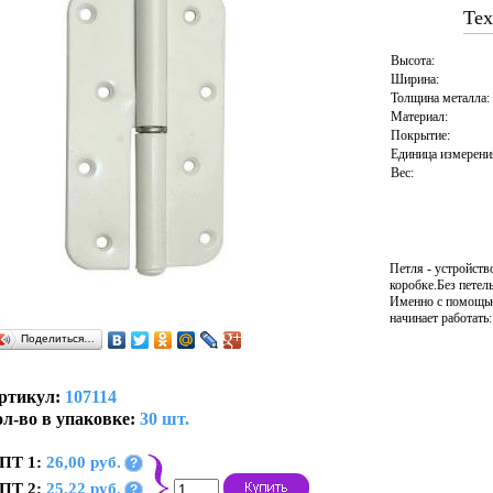
Тех
Высота:
Ширина:
Толщина металла:
Материал:
Покрытие:
Единица измерени
Вес:
Петля - устройств
коробке.Без петел
Именно с помощью 
начинает работать
Поделиться…
ртикул:
107114
л-во в упаковке:
30 шт.
ПТ 1:
26,00 руб.
?
ПТ 2:
25,22 руб.
?