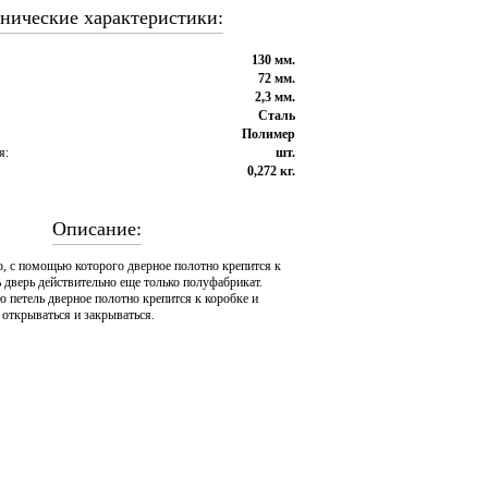
нические характеристики:
130 мм.
72 мм.
2,3 мм.
Сталь
Полимер
я:
шт.
0,272 кг.
Описание:
о, с помощью которого дверное полотно крепится к
ь дверь действительно еще только полуфабрикат.
петель дверное полотно крепится к коробке и
: открываться и закрываться.