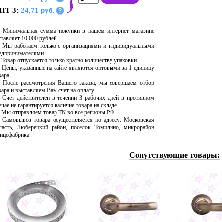
ПТ 3:
24,71 руб.
?
Минимальная сумма покупки в нашем интернет магазине
ставляет 10 000 рублей.
Мы работаем только с организациями и индивидуальными
едпринимателями.
Товар отпускается только кратно количеству упаковки.
Цены, указанные на сайте являются оптовыми за 1 единицу
вара.
После рассмотрения Вашего заказа, мы совершаем отбор
вара и выставляем Вам счет на оплату.
Счет действителен в течении 3 рабочих дней в противном
учае не гарантируется наличие товара на складе.
Мы отправляем товар ТК во все регионы РФ.
Самовывоз товара осуществляется по адресу: Московская
ласть, Люберецкий район, поселок Томилино, микрорайон
ицефабрика.
Сопутствующие товары: