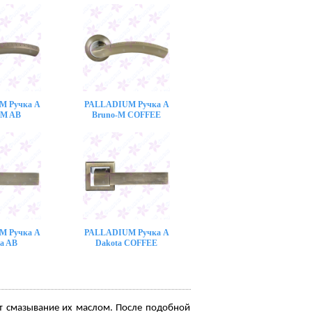
M Ручка A
PALLADIUM Ручка A
-M AB
Bruno-M COFFEE
M Ручка A
PALLADIUM Ручка A
a AB
Dakota COFFEE
ет смазывание их маслом. После подобной