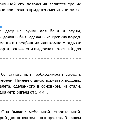
причиной его появления является трение
но или поздно придется сменить петли. От
ны
ые дверные ручки для бани и сауны,
 должны быть сделаны из крепких пород.
емента в предбанник или комнату отдыха:
сорта, так как они выделяют полезный для
 бы суметь при необходимости выбрать
мебели. Начнём с двухстворчатых входных
алета, сделанного в основном, из стали.
иаметр ригеля от 5 мм...
 Она бывает: мебельной, строительной,
рой для огнестрельного оружия. В нашем