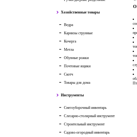
О
Хозяйственные товары
со
Ведра
пр
Карнизы струнные
Кочерга
то
Метла
то
Обувные рожки
сл
Почтовые ящики
Скотч
об
Товары для дома
Пт
Инструменты
Снегоуборочный инвентарь
Слесарно-столярный инструмент
Строительный инструмент
Садово-огородный инвентарь