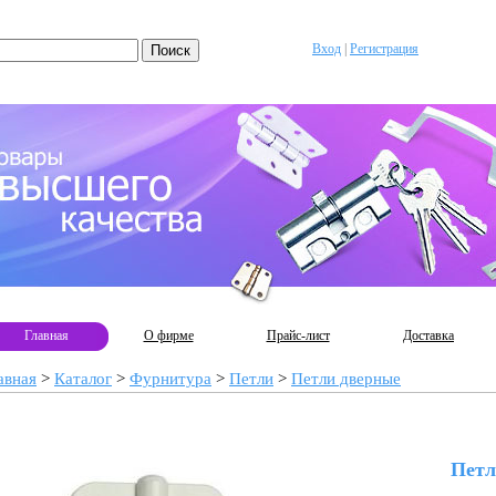
Вход
|
Регистрация
Главная
О фирме
Прайс-лист
Доставка
авная
>
Каталог
>
Фурнитура
>
Петли
>
Петли дверные
Петл