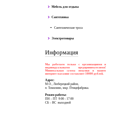
Мебель для отдыха
Сантехника
Сантехнические троса
Электротовары
Информация
Мы работаем только с организациями и
индивидуальными предпринимателями!
Минимальная сумма покупки в нашем
интернет-магазине составляет 10000 рублей.
Адрес:
М.О., Люберецкий район,
п. Томилино, мкр. Птицефабрика.
Режим работы:
ПH – ПT 9:00 - 17:00
CБ – BC выходной