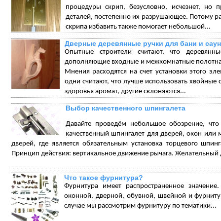
процедуры скрип, безусловно, исчезнет, но 
деталей, постепенно их разрушающее. Потому ра
скрипа избавить также помогает небольшой...
Дверные деревянные ручки для бани и сау
Опытные строители считают, что деревянн
дополняющие входные и межкомнатные полотна,
Мнения расходятся на счет установки этого эл
одни считают, что лучше использовать хвойные 
здоровья аромат, другие склоняются...
Выбор качественного шпингалета
Давайте проведём небольшое обозрение, что
качественный шпингалет для дверей, окон или 
дверей, где является обязательным установка торцевого шпинг
Принцип действия: вертикальное движение рычага. Желательный д
Что такое фурнитура?
Фурнитура имеет распространенное значение.
оконной, дверной, обувной, швейной и фурниту
случае мы рассмотрим фурнитуру по тематики...