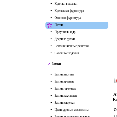
Крючки вешалки
Крепежная фурнитура
Оконная фурнитура
Петли
Проушины и др.
Дверные ручки
Вентиляционные решётки
Скобяные изделия
Замки
Замки висячие
Замки врезные
Замки гаражные
А
Замки накладные
Ко
Замки защелки
О
Цилиндровые механизмы
О
Ручки дверные раздельные