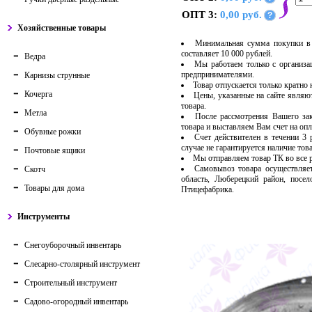
ОПТ 3:
0,00 руб.
?
Хозяйственные товары
Минимальная сумма покупки в 
составляет 10 000 рублей.
Ведра
Мы работаем только с организ
предпринимателями.
Карнизы струнные
Товар отпускается только кратно
Кочерга
Цены, указанные на сайте являю
товара.
Метла
После рассмотрения Вашего за
товара и выставляем Вам счет на опл
Обувные рожки
Счет действителен в течении 3
случае не гарантируется наличие тов
Почтовые ящики
Мы отправляем товар ТК во все
Самовывоз товара осуществляет
Скотч
область, Люберецкий район, посе
Товары для дома
Птицефабрика.
Инструменты
Снегоуборочный инвентарь
Слесарно-столярный инструмент
Строительный инструмент
Садово-огородный инвентарь