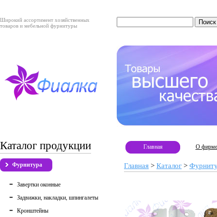
Широкий ассортимент хозяйственных
товаров и мебельной фурнитуры
Каталог продукции
Главная
О фирм
Фурнитура
Главная
>
Каталог
>
Фурнит
Завертки оконные
Задвижки, накладки, шпингалеты
Кронштейны