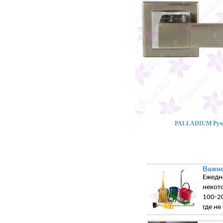
PALLADIUM Ручк
Важно
Ежедн
некот
100-20
где не