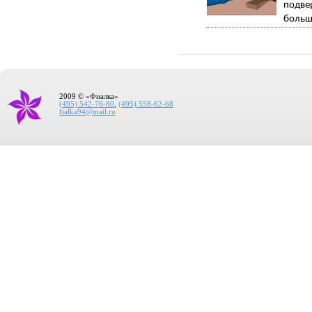
подве
больш
2009 © «Фиалка»
(495) 542-76-80
,
(495) 558-62-68
fialka94@mail.ru