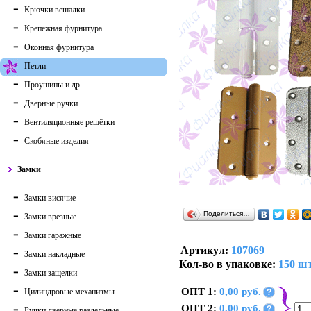
Крючки вешалки
Крепежная фурнитура
Оконная фурнитура
Петли
Проушины и др.
Дверные ручки
Вентиляционные решётки
Скобяные изделия
Замки
Замки висячие
Поделиться…
Замки врезные
Замки гаражные
Артикул:
107069
Замки накладные
Кол-во в упаковке:
150 шт
Замки защелки
ОПТ 1:
0,00 руб.
Цилиндровые механизмы
?
ОПТ 2:
0,00 руб.
?
Ручки дверные раздельные