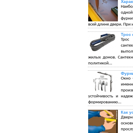
Харак
Наибо
одной
фурни
всей длине двери. При 
Трос 
Трос 
санте
выпол
жилых домов. Сантехн
политикой...
Фурни
Окно 
именн
произ
устойчивость и надеж
формированию...
Как у
Дверн
основ
просл