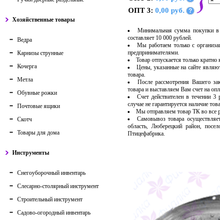
ОПТ 3:
0,00 руб.
?
Хозяйственные товары
Минимальная сумма покупки в 
составляет 10 000 рублей.
Ведра
Мы работаем только с организ
предпринимателями.
Карнизы струнные
Товар отпускается только кратно
Кочерга
Цены, указанные на сайте являю
товара.
Метла
После рассмотрения Вашего за
товара и выставляем Вам счет на опл
Обувные рожки
Счет действителен в течении 3
случае не гарантируется наличие тов
Почтовые ящики
Мы отправляем товар ТК во все
Самовывоз товара осуществляет
Скотч
область, Люберецкий район, посе
Товары для дома
Птицефабрика.
Инструменты
Снегоуборочный инвентарь
Слесарно-столярный инструмент
Строительный инструмент
Садово-огородный инвентарь