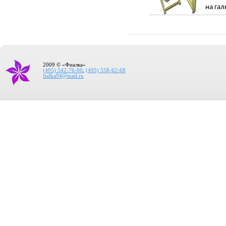
на гал
2009 © «Фиалка»
(495) 542-76-80
,
(495) 558-62-68
fialka94@mail.ru