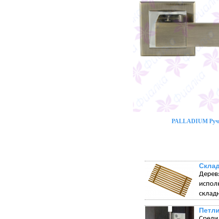
PALLADIUM Ручк
Склад
Дерев
испол
склад
Петли
Среди