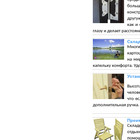
больш
конст
другу
как и
глазу и делает рассто
Склад
Многи
карто
на ми
капельку комфорта. Удо
Устан
Высот
челове
что е
дополнительная ручка.
Преим
Склад
отдых
помощ