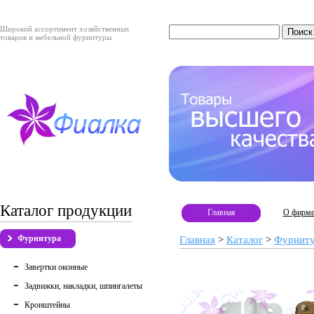
Широкий ассортимент хозяйственных
товаров и мебельной фурнитуры
Каталог продукции
Главная
О фирм
Фурнитура
Главная
>
Каталог
>
Фурнит
Завертки оконные
Задвижки, накладки, шпингалеты
Кронштейны