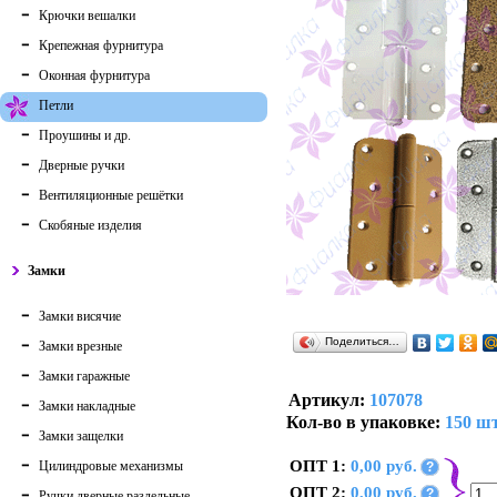
Крючки вешалки
Крепежная фурнитура
Оконная фурнитура
Петли
Проушины и др.
Дверные ручки
Вентиляционные решётки
Скобяные изделия
Замки
Замки висячие
Поделиться…
Замки врезные
Замки гаражные
Артикул:
107078
Замки накладные
Кол-во в упаковке:
150 шт
Замки защелки
ОПТ 1:
0,00 руб.
Цилиндровые механизмы
?
ОПТ 2:
0,00 руб.
?
Ручки дверные раздельные