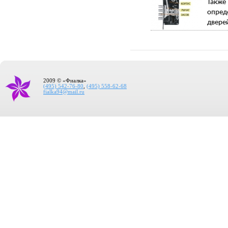
Такж
опред
дверей
2009 © «Фиалка»
(495) 542-76-80
,
(495) 558-62-68
fialka94@mail.ru