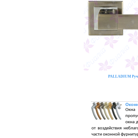
PALLADIUM Ручк
Окон
Окна 
пропу
окна 
от воздействия небла
части оконной фурниту