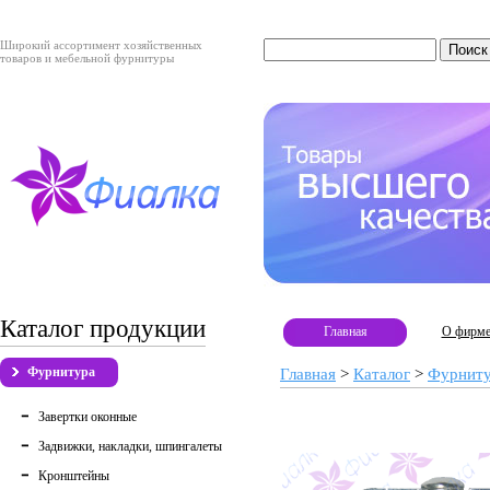
Широкий ассортимент хозяйственных
товаров и мебельной фурнитуры
Каталог продукции
Главная
О фирм
Фурнитура
Главная
>
Каталог
>
Фурнит
Завертки оконные
Задвижки, накладки, шпингалеты
Кронштейны