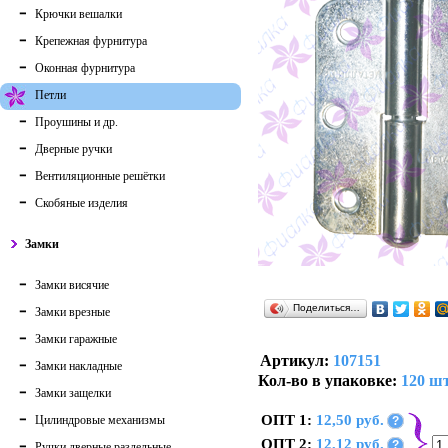
Крючки вешалки
Крепежная фурнитура
Оконная фурнитура
Петли
Проушины и др.
Дверные ручки
Вентиляционные решётки
Скобяные изделия
Замки
Замки висячие
Поделиться…
Замки врезные
Замки гаражные
Артикул:
107151
Замки накладные
Кол-во в упаковке:
120 шт
Замки защелки
ОПТ 1:
12,50 руб.
Цилиндровые механизмы
?
ОПТ 2:
12,12 руб.
?
Ручки дверные раздельные