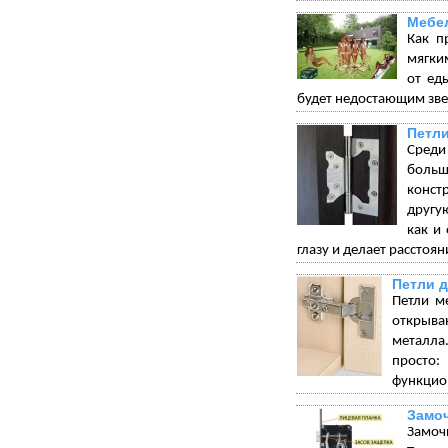
Мебел
Как п
мягки
от ед
будет недостающим зве
Петли
Среди
больш
конст
другу
как и
глазу и делает рассто
Петли 
Петли м
открыва
металла.
просто:
функцион
Замо
Замоч