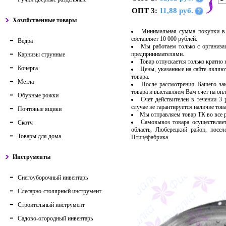
ОПТ 3:
11,88 руб.
?
Хозяйственные товары
Минимальная сумма покупки в 
составляет 10 000 рублей.
Ведра
Мы работаем только с организ
предпринимателями.
Карнизы струнные
Товар отпускается только кратно
Кочерга
Цены, указанные на сайте являю
товара.
Метла
После рассмотрения Вашего за
товара и выставляем Вам счет на опл
Обувные рожки
Счет действителен в течении 3
случае не гарантируется наличие тов
Почтовые ящики
Мы отправляем товар ТК во все
Самовывоз товара осуществляет
Скотч
область, Люберецкий район, посе
Товары для дома
Птицефабрика.
Инструменты
Снегоуборочный инвентарь
Слесарно-столярный инструмент
Строительный инструмент
Садово-огородный инвентарь