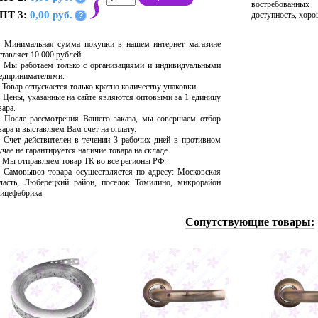
востребованных
ПТ 3:
0,00 руб.
доступность, хоро
?
Минимальная сумма покупки в нашем интернет магазине
ставляет 10 000 рублей.
Мы работаем только с организациями и индивидуальными
едпринимателями.
Товар отпускается только кратно количеству упаковки.
Цены, указанные на сайте являются оптовыми за 1 единицу
вара.
После рассмотрения Вашего заказа, мы совершаем отбор
вара и выставляем Вам счет на оплату.
Счет действителен в течении 3 рабочих дней в противном
учае не гарантируется наличие товара на складе.
Мы отправляем товар ТК во все регионы РФ.
Самовывоз товара осуществляется по адресу: Московская
ласть, Люберецкий район, поселок Томилино, микрорайон
ицефабрика.
Сопутствующие товары: