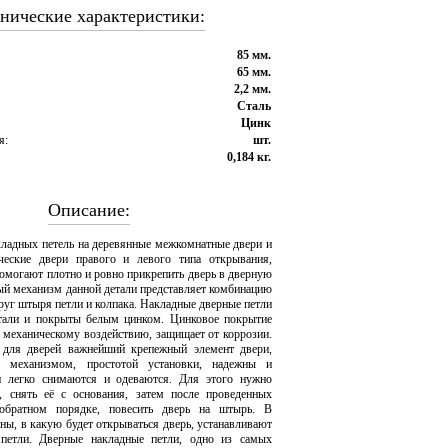
нические характеристики:
85 мм.
65 мм.
2,2 мм.
Сталь
Цинк
я:
шт.
0,184 кг.
Описание:
кладных петель на деревянные межкомнатные двери и
ческие двери правого и левого типа открывания,
помогают плотно и ровно прикрепить дверь в дверную
ый механизм данной детали представляет комбинацию
уг штыря петли и колпака. Накладные дверные петли
стали и покрыты белым цинком. Цинковое покрытие
ь механическому воздействию, защищает от коррозии.
 для дверей важнейший крепежный элемент двери,
м механизмом, простотой установки, надежны и
и легко снимаются и одеваются. Для этого нужно
, снять её с основания, затем после проведенных
обратном порядке, повесить дверь на штырь. В
ны, в какую будет открываться дверь, устанавливают
петли. Дверные накладные петли, одно из самых