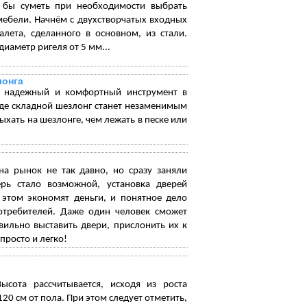
 бы суметь при необходимости выбрать
мебели. Начнём с двухстворчатых входных
алета, сделанного в основном, из стали.
иаметр ригеля от 5 мм...
лонга
, надежный и комфортный инструмент в
оде складной шезлонг станет незаменимым
ать на шезлонге, чем лежать в песке или
на рынок не так давно, но сразу заняли
ерь стало возможной, установка дверей
 этом экономят деньги, и понятное дело
отребителей. Даже один человек сможет
вильно выставить двери, прислонить их к
просто и легко!
Высота рассчитывается, исходя из роста
120 см от пола. При этом следует отметить,