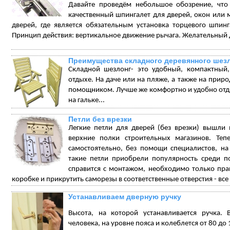
Давайте проведём небольшое обозрение, что
качественный шпингалет для дверей, окон или 
дверей, где является обязательным установка торцевого шпинг
Принцип действия: вертикальное движение рычага. Желательный д
Преимущества складного деревянного шез
Складной шезлонг- это удобный, компактный
отдыхе. На даче или на пляже, а также на прир
помощником. Лучше же комфортно и удобно отдых
на гальке...
Петли без врезки
Легкие петли для дверей (без врезки) вышли 
верхние полки строительных магазинов. Теп
самостоятельно, без помощи специалистов, на
такие петли приобрели популярность среди п
справится с монтажом, необходимо только пра
коробке и прикрутить саморезы в соответственные отверстия - все 
Устанавливаем дверную ручку
Высота, на которой устанавливается ручка. 
человека, на уровне пояса и колеблется от 80 до 