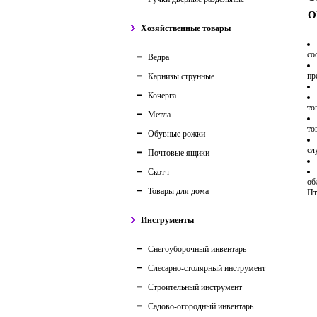
О
Хозяйственные товары
со
Ведра
пр
Карнизы струнные
Кочерга
то
Метла
то
Обувные рожки
сл
Почтовые ящики
Скотч
об
Товары для дома
Пт
Инструменты
Снегоуборочный инвентарь
Слесарно-столярный инструмент
Строительный инструмент
Садово-огородный инвентарь