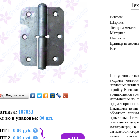
Тех
Высота:
Ширина:
Толщина металла:
Материал:
Покрытие:
Единица измерени
Вес:
При установке на
входные металли
накладные петли 
коробку. Крепежн
вращающейся вокр
Поделиться…
изготовлены из 
придает прочност
Накладные петли
ртикул:
107033
обладают легки
л-во в упаковке:
80 шт.
практичны. Петл
приподнять дверь
манипуляций, в 
ПТ 1:
0,00 руб.
?
зависимости сторо
левые и правые 
ПТ 2:
0,00 руб.
?