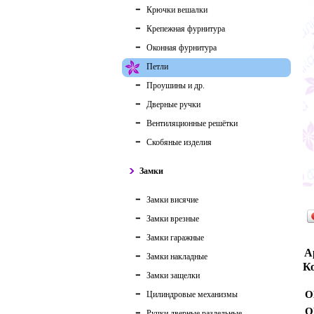
Крючки вешалки
Крепежная фурнитура
Оконная фурнитура
Петли
Проушины и др.
Дверные ручки
Вентиляционные решётки
Скобяные изделия
Замки
Замки висячие
Замки врезные
Замки гаражные
А
Замки накладные
Ко
Замки защелки
О
Цилиндровые механизмы
О
Ручки дверные раздельные