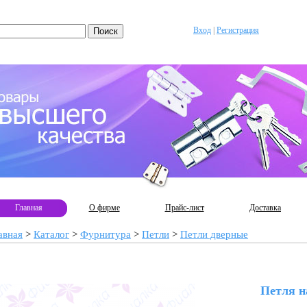
Вход
|
Регистрация
Главная
О фирме
Прайс-лист
Доставка
авная
>
Каталог
>
Фурнитура
>
Петли
>
Петли дверные
Петля н