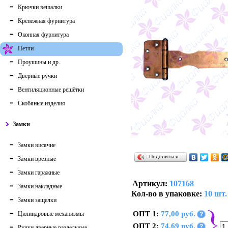
Крючки вешалки
Крепежная фурнитура
Оконная фурнитура
Петли
Проушины и др.
Дверные ручки
Вентиляционные решётки
Скобяные изделия
Замки
Замки висячие
Поделиться…
Замки врезные
Замки гаражные
Артикул:
107168
Замки накладные
Кол-во в упаковке:
10 шт.
Замки защелки
ОПТ 1:
77,00 руб.
Цилиндровые механизмы
?
ОПТ 2:
74,69 руб.
?
Ручки дверные раздельные