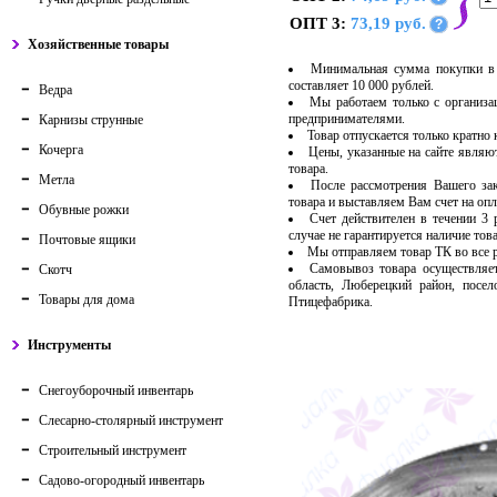
ОПТ 3:
73,19 руб.
?
Хозяйственные товары
Минимальная сумма покупки в 
составляет 10 000 рублей.
Ведра
Мы работаем только с организ
предпринимателями.
Карнизы струнные
Товар отпускается только кратно
Кочерга
Цены, указанные на сайте являю
товара.
Метла
После рассмотрения Вашего за
товара и выставляем Вам счет на опл
Обувные рожки
Счет действителен в течении 3
случае не гарантируется наличие тов
Почтовые ящики
Мы отправляем товар ТК во все
Самовывоз товара осуществляет
Скотч
область, Люберецкий район, посе
Товары для дома
Птицефабрика.
Инструменты
Снегоуборочный инвентарь
Слесарно-столярный инструмент
Строительный инструмент
Садово-огородный инвентарь