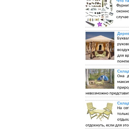
Что т
Фурни
оконно
случае
Дерев
Буква
руков
возду
для в
помпез
Склад
Она д
макси
приро
невозможно представит
Склад
На се
тольк
отдых
отдохнуть, если для эт