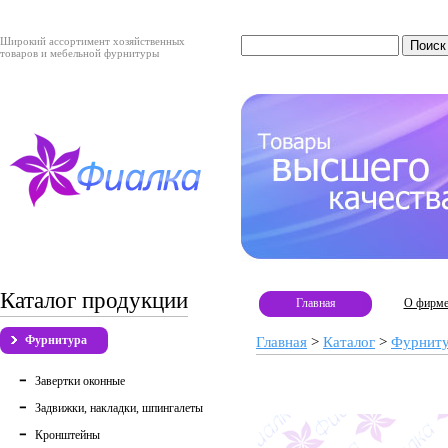
Широкий ассортимент хозяйственных
товаров и мебельной фурнитуры
Каталог продукции
Главная
О фирм
Фурнитура
Главная
>
Каталог
>
Фурнит
Завертки оконные
Задвижки, накладки, шпингалеты
Кронштейны