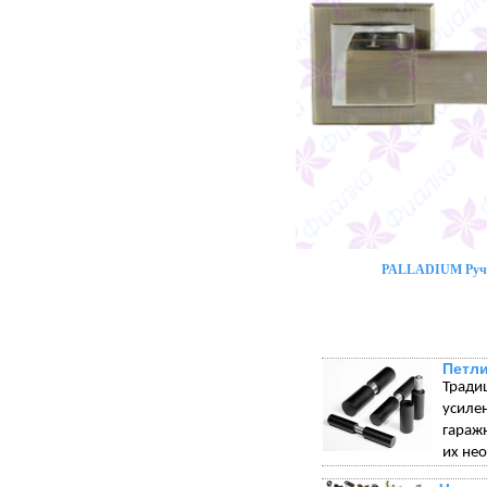
PALLADIUM Ручк
Петли
Тради
усиле
гараж
их не