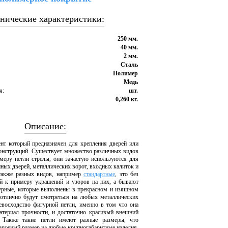
нические характеристики:
250 мм.
40 мм.
2 мм.
Сталь
Полимер
Медь
я:
шт.
0,260 кг.
Описание:
ент который предназначен для крепления дверей или
онструкций. Существует множество различных видов
имеру петли стрелы, они зачастую используются для
ных дверей, металлических ворот, входных калиток и
также разных видов, например
стандартные
, это без
й к примеру украшений и узоров на них, а бывают
урные, которые выполнены в прекрасном и изящном
отлично будут смотреться на любых металлических
евосходство фигурной петли, именно в том что она
териал прочности, и достаточно красивый внешний
 Также такие петли имеют разные размеры, что
 нужный размер на любые крупногабаритные изделия.