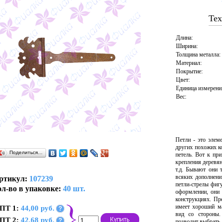
Тех
Длина:
Ширина:
Толщина металла:
Материал:
Покрытие:
Цвет:
Единица измерени
Вес:
Петли - это элем
других похожих к
Поделиться…
петель. Вот к пр
крепления деревян
т.д. Бывают они 
всяких дополнени
ртикул:
107239
петли-стрелы фиг
л-во в упаковке:
40 шт.
оформлении, они 
конструкциях. Пр
имеет хороший ма
ПТ 1:
44,00 руб.
?
вид со стороны.
ПТ 2:
42,68 руб.
?
позволит выбрать