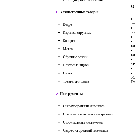
О
Хозяйственные товары
со
Ведра
пр
Карнизы струнные
Кочерга
то
Метла
то
Обувные рожки
сл
Почтовые ящики
Скотч
об
Товары для дома
Пт
Инструменты
Снегоуборочный инвентарь
Слесарно-столярный инструмент
Строительный инструмент
Садово-огородный инвентарь