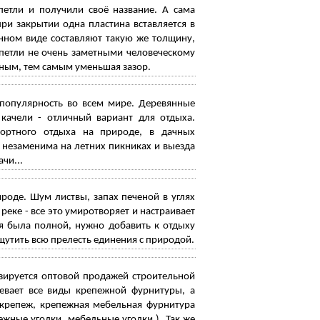
етли и получили своё название. А сама
ри закрытии одна пластина вставляется в
нном виде составляют такую же толщину,
 петли не очень заметными человеческому
ьным, тем самым уменьшая зазор.
 популярность во всем мире. Деревянные
, качели - отличный вариант для отдыха.
ортного отдыха на природе, в дачных
 незаменима на летних пикниках и выезда
чи...
оде. Шум листвы, запах печеной в углях
еке - все это умиротворяет и настраивает
я была полной, нужно добавить к отдыху
щутить всю прелесть единения с природой.
зируется оптовой продажей строительной
евает все виды крепежной фурнитуры, а
крепеж, крепежная мебельная фурнитура
ежные уголки, мебельные уголки,). Так же