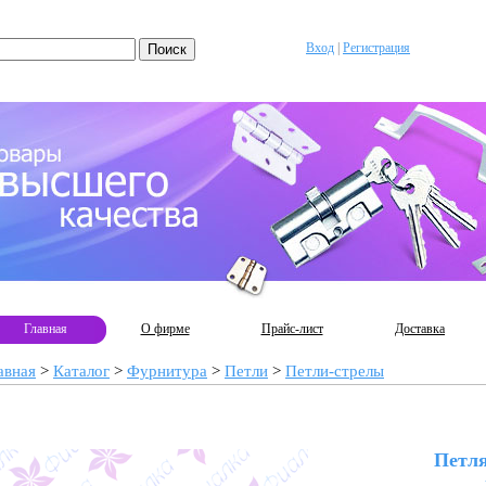
Вход
|
Регистрация
Главная
О фирме
Прайс-лист
Доставка
авная
>
Каталог
>
Фурнитура
>
Петли
>
Петли-стрелы
Петля