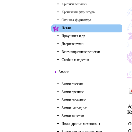
Крючки вешалки
Крепежная фурнитура
Оконная фурнитура
Петли
Проушины и др.
Дверные ручки
Вентиляционные решётки
Скобяные изделия
Замки
Замки висячие
Замки врезные
Замки гаражные
А
Замки накладные
Ко
Замки защелки
О
Цилиндровые механизмы
О
Ручки дверные раздельные