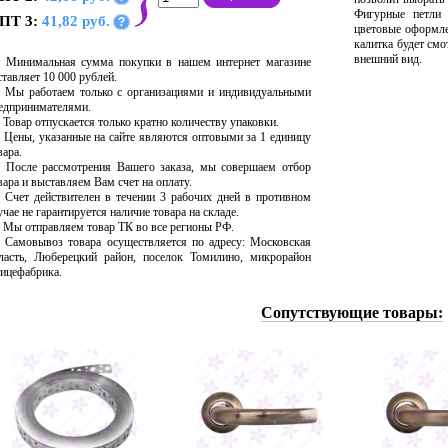
Фигурные петли 
ПТ 3:
41,82 руб.
?
цветовые оформлен
калитка будет смо
внешний вид.
Минимальная сумма покупки в нашем интернет магазине
ставляет 10 000 рублей.
Мы работаем только с организациями и индивидуальными
едпринимателями.
Товар отпускается только кратно количеству упаковки.
Цены, указанные на сайте являются оптовыми за 1 единицу
вара.
После рассмотрения Вашего заказа, мы совершаем отбор
вара и выставляем Вам счет на оплату.
Счет действителен в течении 3 рабочих дней в противном
учае не гарантируется наличие товара на складе.
Мы отправляем товар ТК во все регионы РФ.
Самовывоз товара осуществляется по адресу: Московская
ласть, Люберецкий район, поселок Томилино, микрорайон
ицефабрика.
Сопутствующие товары: