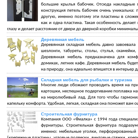
большие крылья бабочек. Отсюда накладные п
конструкция петель бабочек очень уникальна: п
другую, именно поэтому эти пластины в сложе
как и одна пластина. Такая особенность делает
глазу и делает расстояние от двери до дверной коробки минимал
Деревянная мебель
Деревянная складная мебель давно завоевала
шезлонги, табуреты, столы, стулья, скамейки
Деревянная мебель предназначена для комф
домиках, летних кафе. Деревянная мебель будет
на природу, она идеально впишется в интерьер да
Складная мебель для рыбалки и туризма
Многие люди обожают проводить время на прир
картошки, неспешное подергивание поплавка на р
на миролюбивый лад. Для того чтобы гармони
капельку комфорта. Удобная, легкая, складная она поможет вам о
Строительная фурнитура
Компания ООО «Фиалка» с 1994 года специали
фурнитуры. Строительная фурнитура подразум
именно: мебельные уголки, перфорированный 
(крепежные пластины, угловые подвески, винтовые стяжки, креп