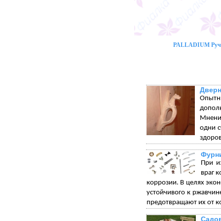
PALLADIUM Ручк
Дверн
Опытн
допол
Мнения
одни с
здоров
Фурни
При и
враг 
коррозии. В целях экон
устойчивого к ржавчи
предотвращают их от к
Садо