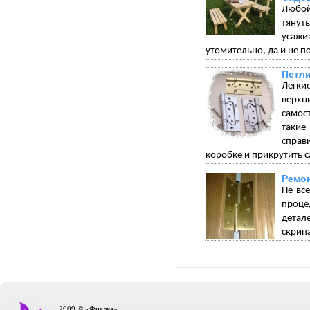
Любой
тянуть
усажи
утомительно, да и не по
Петли
Легки
верхн
самос
такие
справ
коробке и прикрутить с
Ремон
Не вс
проце
детал
скрип
2009 © «Фиалка»