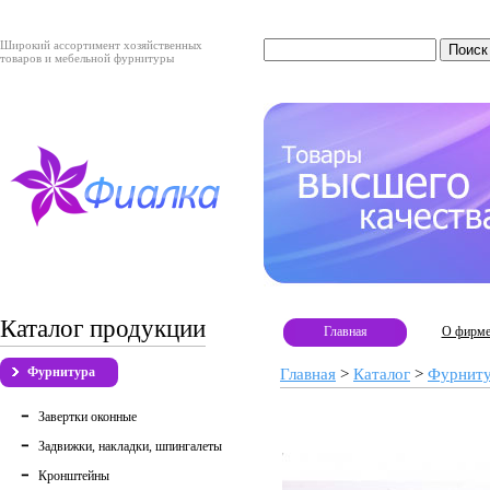
Широкий ассортимент хозяйственных
товаров и мебельной фурнитуры
Каталог продукции
Главная
О фирм
Фурнитура
Главная
>
Каталог
>
Фурнит
Завертки оконные
Задвижки, накладки, шпингалеты
Кронштейны