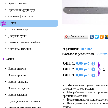
Крючки вешалки
Крепежная фурнитура
Оконная фурнитура
Петли
Проушины и др.
Дверные ручки
Поделиться…
Вентиляционные решётки
Артикул:
107182
Скобяные изделия
Кол-во в упаковке:
20 шт.
Замки
ОПТ 1:
0,00 руб.
?
Замки висячие
ОПТ 2:
0,00 руб.
?
ОПТ 3:
0,00 руб.
Замки врезные
?
Замки гаражные
Минимальная сумма покупки в 
Замки накладные
составляет 10 000 рублей.
Мы работаем только с организ
Замки защелки
предпринимателями.
Товар отпускается только кратно
Цилиндровые механизмы
Цены, указанные на сайте являю
товара.
Ручки дверные раздельные