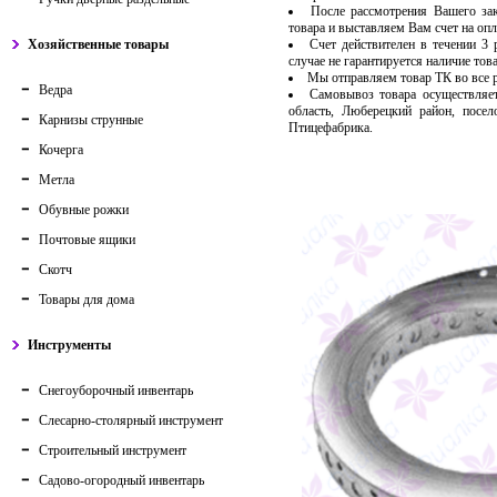
После рассмотрения Вашего за
товара и выставляем Вам счет на опл
Хозяйственные товары
Счет действителен в течении 3
случае не гарантируется наличие тов
Мы отправляем товар ТК во все
Ведра
Самовывоз товара осуществляет
область, Люберецкий район, посе
Карнизы струнные
Птицефабрика.
Кочерга
Метла
Обувные рожки
Почтовые ящики
Скотч
Товары для дома
Инструменты
Снегоуборочный инвентарь
Слесарно-столярный инструмент
Строительный инструмент
Садово-огородный инвентарь