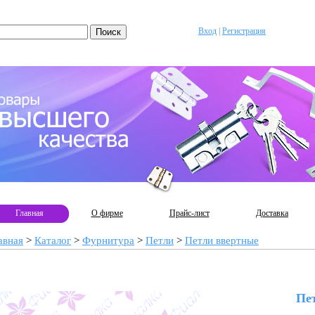
Вход
|
Регистрация
Главная
О фирме
Прайс-лист
Доставка
авная
>
Каталог
>
Фурнитура
>
Петли
>
Петли ввертные
Пе