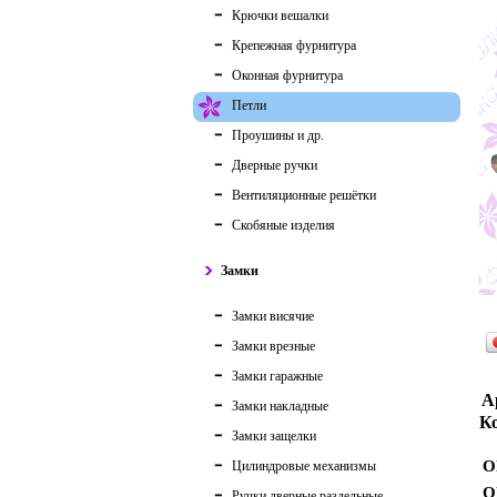
Крючки вешалки
Крепежная фурнитура
Оконная фурнитура
Петли
Проушины и др.
Дверные ручки
Вентиляционные решётки
Скобяные изделия
Замки
Замки висячие
Замки врезные
Замки гаражные
А
Замки накладные
Ко
Замки защелки
О
Цилиндровые механизмы
О
Ручки дверные раздельные