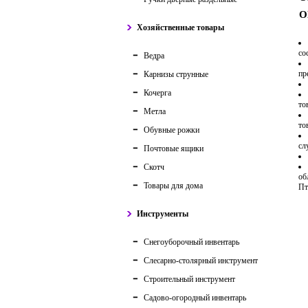
О
Хозяйственные товары
со
Ведра
пр
Карнизы струнные
Кочерга
то
Метла
то
Обувные рожки
сл
Почтовые ящики
Скотч
об
Товары для дома
Пт
Инструменты
Снегоуборочный инвентарь
Слесарно-столярный инструмент
Строительный инструмент
Садово-огородный инвентарь