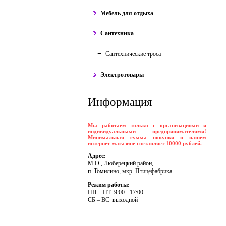
Мебель для отдыха
Сантехника
Сантехнические троса
Электротовары
Информация
Мы работаем только с организациями и
индивидуальными предпринимателями!
Минимальная сумма покупки в нашем
интернет-магазине составляет 10000 рублей.
Адрес:
М.О., Люберецкий район,
п. Томилино, мкр. Птицефабрика.
Режим работы:
ПH – ПT 9:00 - 17:00
CБ – BC выходной