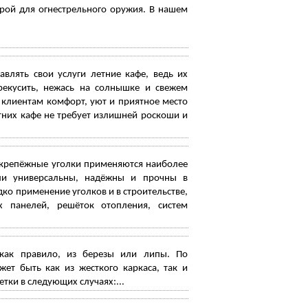
рой для огнестрельного оружия. В нашем
влять свои услуги летние кафе, ведь их
рекусить, нежась на солнышке и свежем
 клиентам комфорт, уют и приятное место
тних кафе не требует излишней роскоши и
е крепёжные уголки применяются наиболее
ели универсальны, надёжны и прочны в
ко применение уголков и в строительстве,
 панелей, решёток отопления, систем
 как правило, из березы или липы. По
ет быть как из жесткого каркаса, так и
ки в следующих случаях:...