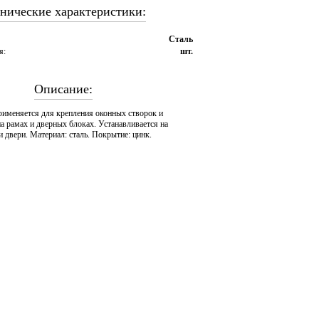
нические характеристики:
Сталь
я:
шт.
Описание:
рименяется для крепления оконных створок и
а рамах и дверных блоках. Устанавливается на
 двери. Материал: сталь. Покрытие: цинк.