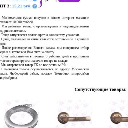
ПТ 3:
15,21 руб.
?
Минимальная сумма покупки в нашем интернет магазине
ставляет 10 000 рублей.
Мы работаем только с организациями и индивидуальными
едпринимателями.
Товар отпускается только кратно количеству упаковки.
Цены, указанные на сайте являются оптовыми за 1 единицу
вара.
После рассмотрения Вашего заказа, мы совершаем отбор
вара и выставляем Вам счет на оплату.
Счет действителен в течении 3 рабочих дней в противном
учае не гарантируется наличие товара на складе.
Мы отправляем товар ТК во все регионы РФ.
Самовывоз товара осуществляется по адресу: Московская
ласть, Люберецкий район, поселок Томилино, микрорайон
ицефабрика.
Сопутствующие товары: