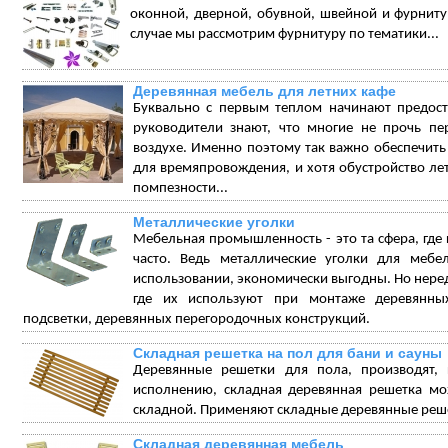
оконной, дверной, обувной, швейной и фурниту
случае мы рассмотрим фурнитуру по тематики...
Деревянная мебель для летних кафе
Буквально с первым теплом начинают предоста
руководители знают, что многие не прочь пе
воздухе. Именно поэтому так важно обеспечить
для времяпровождения, и хотя обустройство ле
помпезности...
Металлические уголки
Мебельная промышленность - это та сфера, гд
часто. Ведь металлические уголки для меб
использовании, экономически выгодны. Но неред
где их используют при монтаже деревянных
подсветки, деревянных перегородочных конструкций.
Складная решетка на пол для бани и сауны
Деревянные решетки для пола, производят,
исполнению, складная деревянная решетка мож
складной. Применяют складные деревянные решет
Складная деревянная мебель