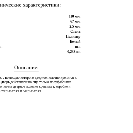
нические характеристики:
110 мм.
67 мм.
2,5 мм.
Сталь
Полимер
Белый
я:
шт.
0,233 кг.
Описание:
о, с помощью которого дверное полотно крепится к
ь дверь действительно еще только полуфабрикат.
петель дверное полотно крепится к коробке и
: открываться и закрываться.