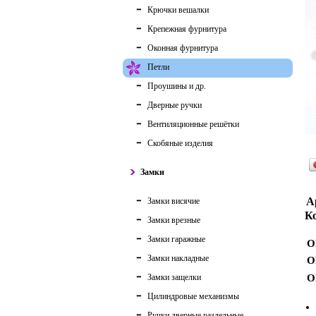
Крючки вешалки
Крепежная фурнитура
Оконная фурнитура
Петли
Проушины и др.
Дверные ручки
Вентиляционные решётки
Скобяные изделия
Замки
А
Замки висячие
Ко
Замки врезные
Замки гаражные
О
Замки накладные
О
Замки защелки
О
Цилиндровые механизмы
Ручки дверные раздельные