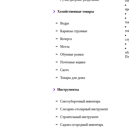
со
пр
Хозяйственные товары
то
Ведра
то
Карнизы струнные
Кочерга
сл
Метла
об
Обувные рожки
Пт
Почтовые ящики
Скотч
Товары для дома
Инструменты
Снегоуборочный инвентарь
Слесарно-столярный инструмент
Строительный инструмент
Садово-огородный инвентарь