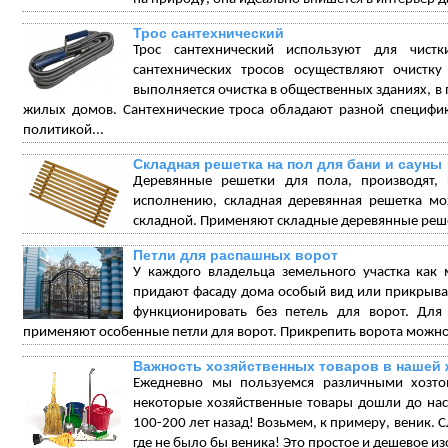
Трос сантехнический
Трос сантехнический используют для чист
сантехнических тросов осуществляют очистку
выполняется очистка в общественных зданиях, в
жилых домов. Сантехнические троса обладают разной специфи
политикой...
Складная решетка на пол для бани и сауны
Деревянные решетки для пола, производят,
исполнению, складная деревянная решетка мож
складной. Применяют складные деревянные решет
Петли для распашных ворот
У каждого владельца земельного участка как
придают фасаду дома особый вид или прикрываю
функционировать без петель для ворот. Для
применяют особенные петли для ворот. Прикрепить ворота можно
Важность хозяйственных товаров в нашей 
Ежедневно мы пользуемся различными хозтов
некоторые хозяйственные товары дошли до нас
100-200 лет назад! Возьмем, к примеру, веник. 
где не было бы веника! Это простое и дешевое и