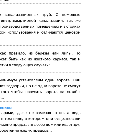
ки канализационных труб. С помощью
 внутриквартирной канализации, так же
 производственных помещениях и в стояках
кой использования и отличаются ценовой
 как правило, из березы или липы. По
ет быть как из жесткого каркаса, так и
ки в следующих случаях:...
 минимум установлены одни ворота. Они
т задворки, но не одни ворота не смогут
 того чтобы навесить ворота на столбы
...
жизни
арами, даже не замечая этого, а ведь
 в том виде, в котором они существовали
Сложно представить себе дом или квартиру,
зобретение наших предков...