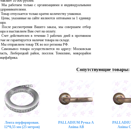
ставляет 10 000 рублей.
Мы работаем только с организациями и индивидуальными
едпринимателями.
Товар отпускается только кратно количеству упаковки.
Цены, указанные на сайте являются оптовыми за 1 единицу
вара.
После рассмотрения Вашего заказа, мы совершаем отбор
вара и выставляем Вам счет на оплату.
Счет действителен в течении 3 рабочих дней в противном
учае не гарантируется наличие товара на складе.
Мы отправляем товар ТК во все регионы РФ.
Самовывоз товара осуществляется по адресу: Московская
ласть, Люберецкий район, поселок Томилино, микрорайон
ицефабрика.
Сопутствующие товары:
Лента перфорирован.
PALLADIUM Ручка A
PALLADIU
12*0,55 мм (25 метров)
Anima AB
Anima 