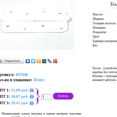
Тех
Высота:
Ширина:
Толщина металла:
Материал:
Покрытие:
Цвет:
Единица измерени
Вес:
Поделиться…
Петля - устройств
коробке.Без петел
ртикул:
107046
Именно с помощью 
л-во в упаковке:
50 шт.
начинает работать
ПТ 1:
31,00 руб.
?
ПТ 2:
30,07 руб.
?
ПТ 3:
29,47 руб.
?
Минимальная сумма покупки в нашем интернет магазине