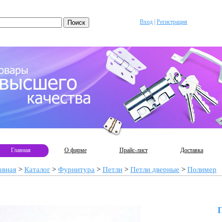
Вход
|
Регистрация
Главная
О фирме
Прайс-лист
Доставка
авная
>
Каталог
>
Фурнитура
>
Петли
>
Петли дверные
>
Полимер
П