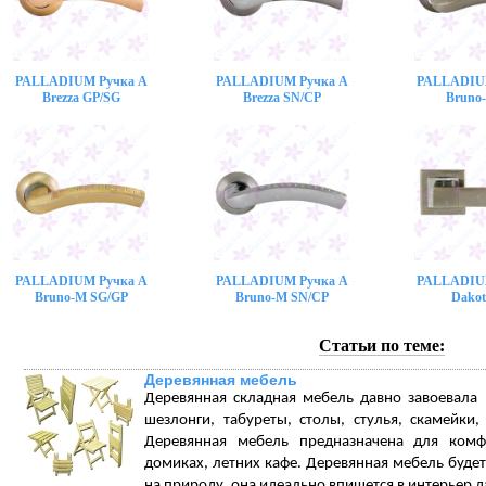
PALLADIUM Ручка A
PALLADIUM Ручка A
PALLADIU
Brezza GP/SG
Brezza SN/CP
Bruno
PALLADIUM Ручка A
PALLADIUM Ручка A
PALLADIU
Bruno-M SG/GP
Bruno-M SN/CP
Dakot
Статьи по теме:
Деревянная мебель
Деревянная складная мебель давно завоевала
шезлонги, табуреты, столы, стулья, скамейки
Деревянная мебель предназначена для комф
домиках, летних кафе. Деревянная мебель будет
на природу, она идеально впишется в интерьер да