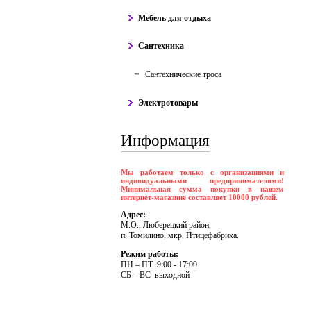
Мебель для отдыха
Сантехника
Сантехнические троса
Электротовары
Информация
Мы работаем только с организациями и
индивидуальными предпринимателями!
Минимальная сумма покупки в нашем
интернет-магазине составляет 10000 рублей.
Адрес:
М.О., Люберецкий район,
п. Томилино, мкр. Птицефабрика.
Режим работы:
ПH – ПT 9:00 - 17:00
CБ – BC выходной