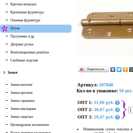
Крючки вешалки
Крепежная фурнитура
Оконная фурнитура
Петли
Проушины и др.
Дверные ручки
Вентиляционные решётки
Скобяные изделия
Поделиться…
Замки
Артикул:
107048
Замки висячие
Кол-во в упаковке:
50 шт.
Замки врезные
Замки гаражные
ОПТ 1:
31,00 руб.
?
Замки накладные
ОПТ 2:
30,07 руб.
?
Замки защелки
ОПТ 3:
29,47 руб.
?
Цилиндровые механизмы
Минимальная сумма покупки в 
Ручки дверные раздельные