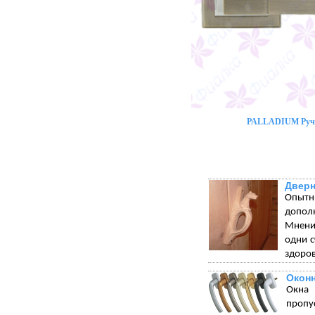
PALLADIUM Ручк
Дверн
Опытн
допол
Мнения
одни с
здоров
Окон
Окна 
пропу