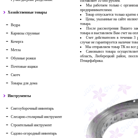
составляет 10 000 рублей.
Мы работаем только с организ
предпринимателями.
Хозяйственные товары
Товар отпускается только кратно
Цены, указанные на сайте являю
товара.
Ведра
После рассмотрения Вашего за
товара и выставляем Вам счет на опл
Карнизы струнные
Счет действителен в течении 3
Кочерга
случае не гарантируется наличие тов
Мы отправляем товар ТК во все
Метла
Самовывоз товара осуществляет
область, Люберецкий район, посе
Обувные рожки
Птицефабрика.
Почтовые ящики
Скотч
Товары для дома
Инструменты
Снегоуборочный инвентарь
Слесарно-столярный инструмент
Строительный инструмент
Садово-огородный инвентарь