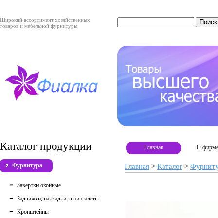
Широкий ассортимент хозяйственных
товаров и мебельной фурнитуры
Каталог продукции
Главная
О фирм
Фурнитура
Главная
>
Каталог
>
Фурнит
Завертки оконные
Задвижки, накладки, шпингалеты
Кронштейны