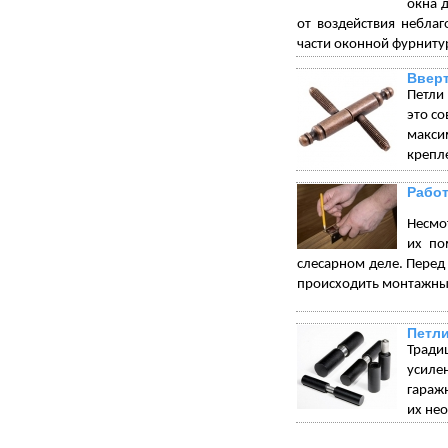
окна 
от воздействия небла
части оконной фурниту
Вверт
Петли
это с
макси
крепле
Работ
Несмот
их по
слесарном деле. Перед 
происходить монтажны
Петли
Тради
усиле
гараж
их не