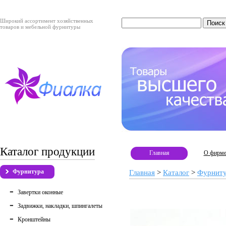
Широкий ассортимент хозяйственных
товаров и мебельной фурнитуры
Каталог продукции
Главная
О фирм
Фурнитура
Главная
>
Каталог
>
Фурнит
Завертки оконные
Задвижки, накладки, шпингалеты
Кронштейны