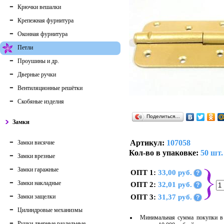
Крючки вешалки
Крепежная фурнитура
Оконная фурнитура
Петли
Проушины и др.
Дверные ручки
Вентиляционные решётки
Скобяные изделия
Поделиться…
Замки
Артикул:
107058
Замки висячие
Кол-во в упаковке:
50 шт.
Замки врезные
Замки гаражные
ОПТ 1:
33,00 руб.
?
Замки накладные
ОПТ 2:
32,01 руб.
?
Замки защелки
ОПТ 3:
31,37 руб.
?
Цилиндровые механизмы
Минимальная сумма покупки в 
Ручки дверные раздельные