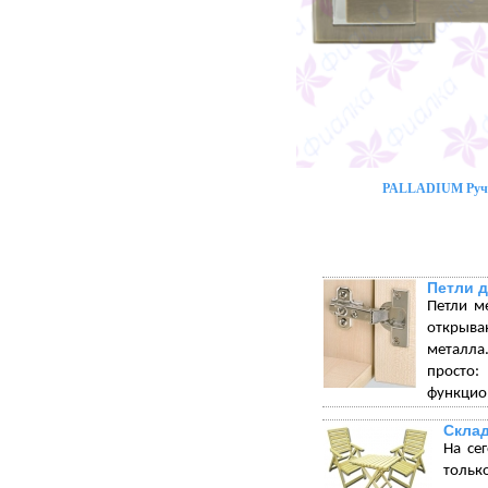
PALLADIUM Ручк
Петли 
Петли м
открыва
металла.
просто:
функцион
Склад
На се
тольк