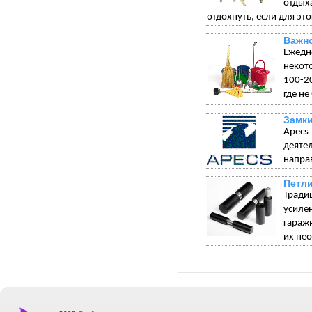
отдых
отдохнуть, если для эт
Важно
Ежедн
некот
100-20
где не
Замки
Apecs
деяте
напра
Петли
Тради
усиле
гараж
их не