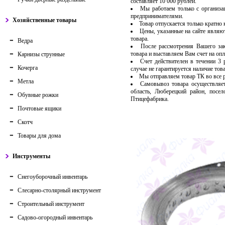
составляет 10 000 рублей.
Мы работаем только с организ
предпринимателями.
Хозяйственные товары
Товар отпускается только кратно
Цены, указанные на сайте являю
товара.
Ведра
После рассмотрения Вашего за
товара и выставляем Вам счет на опл
Карнизы струнные
Счет действителен в течении 3
Кочерга
случае не гарантируется наличие тов
Мы отправляем товар ТК во все
Метла
Самовывоз товара осуществляет
область, Люберецкий район, посе
Обувные рожки
Птицефабрика.
Почтовые ящики
Скотч
Товары для дома
Инструменты
Снегоуборочный инвентарь
Слесарно-столярный инструмент
Строительный инструмент
Садово-огородный инвентарь