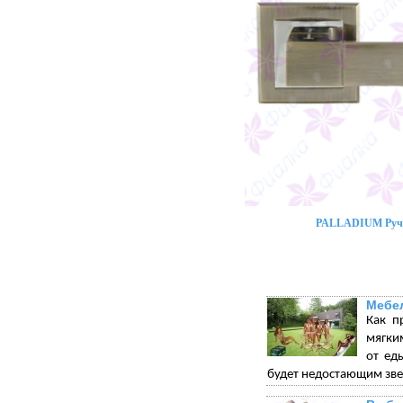
PALLADIUM Ручк
Мебел
Как п
мягки
от ед
будет недостающим зве