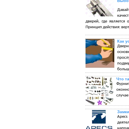
Выбор
Давай
качес
дверей, где является 
Принцип действия: вер
Как у
Дверн
основ
просл
подве
больш
Что т
Фурни
оконно
случае
Замки
Apecs
деяте
напра