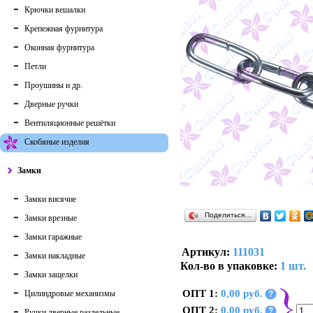
Крючки вешалки
Крепежная фурнитура
Оконная фурнитура
Петли
Проушины и др.
Дверные ручки
Вентиляционные решётки
Скобяные изделия
Замки
Замки висячие
Поделиться…
Замки врезные
Замки гаражные
Артикул:
111031
Замки накладные
Кол-во в упаковке:
1 шт.
Замки защелки
ОПТ 1:
0,00 руб.
Цилиндровые механизмы
?
ОПТ 2:
0,00 руб.
?
Ручки дверные раздельные