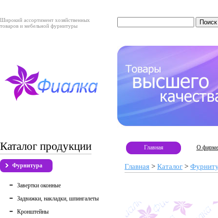
Широкий ассортимент хозяйственных
товаров и мебельной фурнитуры
Каталог продукции
Главная
О фирм
Фурнитура
Главная
>
Каталог
>
Фурнит
Завертки оконные
Задвижки, накладки, шпингалеты
Кронштейны