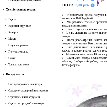
ОПТ 3:
0,00 руб.
?
Хозяйственные товары
Минимальная сумма покупки в 
составляет 10 000 рублей.
Ведра
Мы работаем только с организ
предпринимателями.
Карнизы струнные
Товар отпускается только кратно
Кочерга
Цены, указанные на сайте являю
товара.
Метла
После рассмотрения Вашего за
товара и выставляем Вам счет на опл
Обувные рожки
Счет действителен в течении 3
случае не гарантируется наличие тов
Почтовые ящики
Мы отправляем товар ТК во все
Самовывоз товара осуществляет
Скотч
область, Люберецкий район, посе
Товары для дома
Птицефабрика.
Инструменты
Снегоуборочный инвентарь
Слесарно-столярный инструмент
Строительный инструмент
Садово-огородный инвентарь