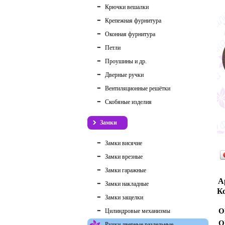
Крючки вешалки
Крепежная фурнитура
Оконная фурнитура
Петли
Проушины и др.
Дверные ручки
Вентиляционные решётки
Скобяные изделия
Замки
Замки висячие
Замки врезные
Замки гаражные
А
Замки накладные
Ко
Замки защелки
О
Цилиндровые механизмы
О
Ручки дверные раздельные