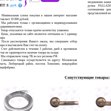
несравненно важн
ПТ 3:
руб.
?
ручки PALLADI
соотношении цен
представленной ко
Минимальная сумма покупки в нашем интернет магазине
ставляет 10 000 рублей.
Мы работаем только с организациями и индивидуальными
едпринимателями.
Товар отпускается только кратно количеству упаковки.
Цены, указанные на сайте являются оптовыми за 1 единицу
вара.
После рассмотрения Вашего заказа, мы совершаем отбор
вара и выставляем Вам счет на оплату.
Счет действителен в течении 3 рабочих дней в противном
учае не гарантируется наличие товара на складе.
Мы отправляем товар ТК во все регионы РФ.
Самовывоз товара осуществляется по адресу: Московская
ласть, Люберецкий район, поселок Томилино, микрорайон
ицефабрика.
Сопутствующие товары: