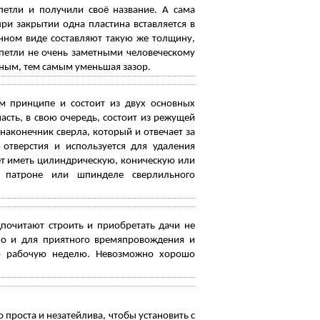
етли и получили своё название. А сама
ри закрытии одна пластина вставляется в
нном виде составляют такую же толщину,
 петли не очень заметными человеческому
ьным, тем самым уменьшая зазор.
м принципе и состоит из двух основных
асть, в свою очередь, состоит из режущей
наконечник сверла, который и отвечает за
отверстия и используется для удаления
жет иметь цилиндрическую, коническую или
в патроне или шпинделе сверлильного
почитают строить и приобретать дачи не
но и для приятного времяпровождения и
ую рабочую неделю. Невозможно хорошо
 проста и незатейлива, чтобы установить с