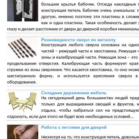
большие крылья бабочек. Отсюда накладные п
конструкция петель бабочек очень уникальна: п
другую, именно поэтому эти пластины в сложе
как и одна пластина. Такая особенность делает
глазу и делает расстояние от двери до дверной коробки минимал
Разновидности сверл по металлу
Конструкция любого сверла основана на одно
частей – режущей части и хвостовика. Режущая ч
зоны и калибрующей части. Режущая зона – это 
проделывание отверстия. Калибрующая часть формирует края 
стружки из зоны сверления. Что касается хвостовика, то оно мо
шестигранную форму, и используется крепления сверла 
оборудования.
Складная деревянная мебель
На сегодняшний день большинство людей пред
только для выращивания овощей и фруктов, 
отдыха, чтобы набраться сил на предстоящ
отдохнуть, если для этого не будет всех необходимых условий...
Работа с петлями для дверей
Несмотря на то, что конструкция петель довольно