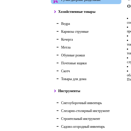
О
Хозяйственные товары
со
Ведра
пр
Карнизы струнные
Кочерга
то
Метла
то
Обувные рожки
сл
Почтовые ящики
Скотч
об
Товары для дома
Пт
Инструменты
Снегоуборочный инвентарь
Слесарно-столярный инструмент
Строительный инструмент
Садово-огородный инвентарь