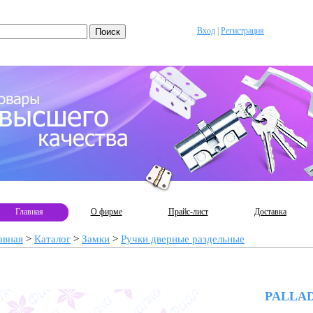
Вход
|
Регистрация
Главная
О фирме
Прайс-лист
Доставка
авная
>
Каталог
>
Замки
>
Ручки дверные раздельные
PALLAD