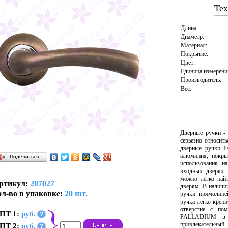
Тех
Длина:
Диаметр:
Материал:
Покрытие:
Цвет:
Единица измерени
Производитель:
Вес:
Дверные ручки -
серьезно относит
дверные ручки 
алюминия, покры
Поделиться…
использования н
входных дверях.
можно легко най
ртикул:
207027
дверям. В наличи
л-во в упаковке:
20 шт.
ручки прямолине
ручка легко крепи
отверстие с по
ПТ 1:
руб.
?
PALLADIUM в т
привлекательны
ПТ 2:
руб.
?