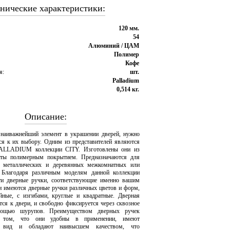
нические характеристики:
120 мм.
54
Алюминий / ЦАМ
Полимер
Кофе
я:
шт.
Palladium
0,514 кг.
Описание:
 наиважнейший элемент в украшении дверей, нужно
ься к их выбору. Одним из представителей являются
PALLADIUM коллекции CITY. Изготовлены они из
ты полимерным покрытием. Предназначаются для
а металлических и деревянных межкомнатных или
 Благодаря различным моделям данной коллекции
ти дверные ручки, соответствующие именно вашим
и имеются дверные ручки различных цветов и форм,
йные, с изгибами, круглые и квадратные. Дверная
тся к двери, и свободно фиксируется через сквозное
мощью шурупов. Преимуществом дверных ручек
ом, что они удобны в применении, имеют
й вид и обладают наивысшем качеством, что