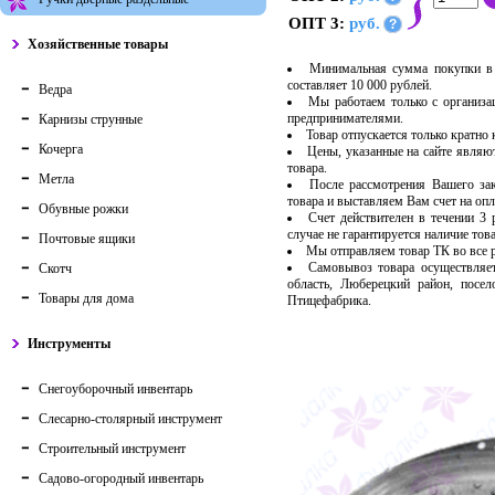
ОПТ 3:
руб.
?
Хозяйственные товары
Минимальная сумма покупки в 
составляет 10 000 рублей.
Ведра
Мы работаем только с организ
предпринимателями.
Карнизы струнные
Товар отпускается только кратно
Кочерга
Цены, указанные на сайте являю
товара.
Метла
После рассмотрения Вашего за
товара и выставляем Вам счет на опл
Обувные рожки
Счет действителен в течении 3
случае не гарантируется наличие тов
Почтовые ящики
Мы отправляем товар ТК во все
Самовывоз товара осуществляет
Скотч
область, Люберецкий район, посе
Товары для дома
Птицефабрика.
Инструменты
Снегоуборочный инвентарь
Слесарно-столярный инструмент
Строительный инструмент
Садово-огородный инвентарь