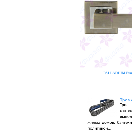
PALLADIUM Ручк
Трос 
Трос 
санте
выпол
жилых домов. Сантехн
политикой...