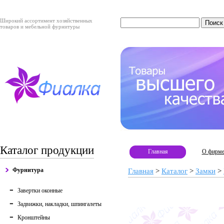
Широкий ассортимент хозяйственных
товаров и мебельной фурнитуры
Каталог продукции
Главная
О фирм
Фурнитура
Главная
>
Каталог
>
Замки
>
Завертки оконные
Задвижки, накладки, шпингалеты
Кронштейны