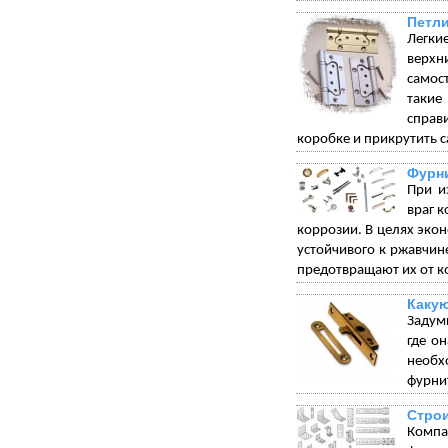
Петли
Легки
верхн
самос
такие
справ
коробке и прикрутить с
Фурни
При и
враг 
коррозии. В целях экон
устойчивого к ржавчи
предотвращают их от к
Какую
Задумы
где о
необх
фурнит
Стро
Компа