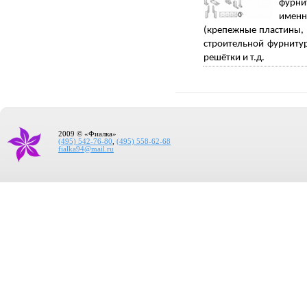
фурни
именн
(крепежные пластины, 
строительной фурниту
решётки и т.д.
2009 © «Фиалка»
(495) 542-76-80
,
(495) 558-62-68
fialka94@mail.ru