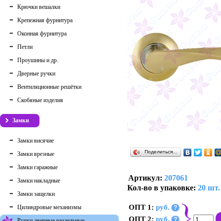
Крючки вешалки
Крепежная фурнитура
Оконная фурнитура
Петли
Проушины и др.
Дверные ручки
Вентиляционные решётки
Скобяные изделия
Замки
Замки висячие
Поделиться…
Замки врезные
Замки гаражные
Артикул:
207061
Замки накладные
Кол-во в упаковке:
20 шт.
Замки защелки
ОПТ 1:
руб.
Цилиндровые механизмы
?
ОПТ 2:
руб.
?
Ручки дверные раздельные