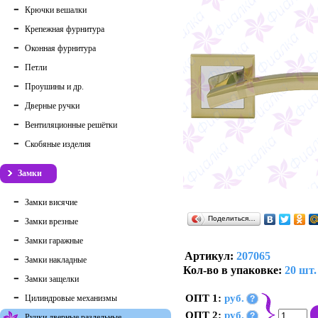
Крючки вешалки
Крепежная фурнитура
Оконная фурнитура
Петли
Проушины и др.
Дверные ручки
Вентиляционные решётки
Скобяные изделия
Замки
Замки висячие
Поделиться…
Замки врезные
Замки гаражные
Артикул:
207065
Замки накладные
Кол-во в упаковке:
20 шт.
Замки защелки
ОПТ 1:
руб.
Цилиндровые механизмы
?
ОПТ 2:
руб.
?
Ручки дверные раздельные