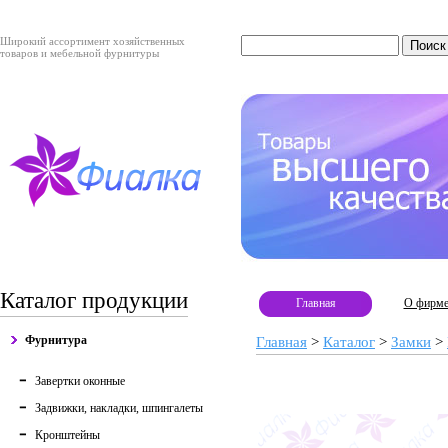
Широкий ассортимент хозяйственных
товаров и мебельной фурнитуры
Каталог продукции
Главная
О фирм
Фурнитура
Главная
>
Каталог
>
Замки
>
Завертки оконные
Задвижки, накладки, шпингалеты
Кронштейны