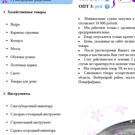
ОПТ 3:
руб.
?
Хозяйственные товары
Минимальная сумма покупки в 
составляет 10 000 рублей.
Ведра
Мы работаем только с организ
предпринимателями.
Карнизы струнные
Товар отпускается только кратно
Кочерга
Цены, указанные на сайте являю
товара.
Метла
После рассмотрения Вашего за
товара и выставляем Вам счет на опл
Обувные рожки
Счет действителен в течении 3
случае не гарантируется наличие тов
Почтовые ящики
Мы отправляем товар ТК во все
Самовывоз товара осуществляет
Скотч
область, Люберецкий район, посе
Товары для дома
Птицефабрика.
Инструменты
Снегоуборочный инвентарь
Слесарно-столярный инструмент
Строительный инструмент
Садово-огородный инвентарь