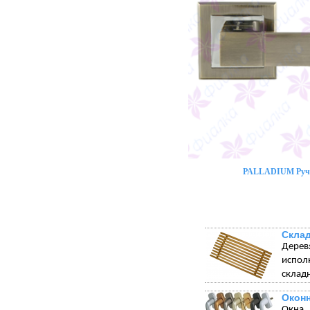
PALLADIUM Ручк
Склад
Дерев
испол
склад
Окон
Окна 