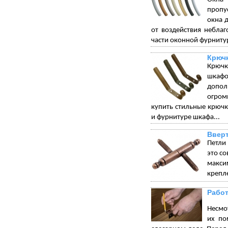
пропу
окна 
от воздействия небла
части оконной фурниту
Крюч
Крючк
шкафо
допол
огром
купить стильные крюч
и фурнитуре шкафа...
Вверт
Петли
это с
макси
крепле
Работ
Несмот
их по