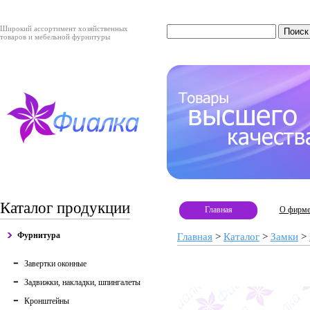
Широкий ассортимент хозяйственных
товаров и мебельной фурнитуры
Каталог продукции
Главная
О фирм
Фурнитура
Главная
>
Каталог
>
Замки
>
Завертки оконные
Задвижки, накладки, шпингалеты
Кронштейны