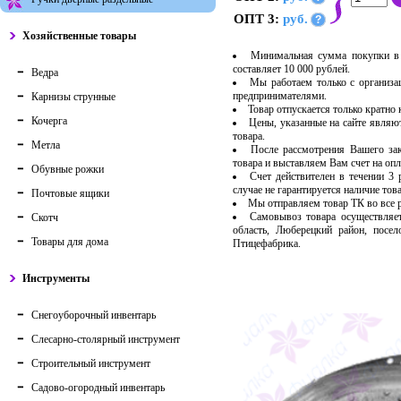
ОПТ 3:
руб.
?
Хозяйственные товары
Минимальная сумма покупки в 
составляет 10 000 рублей.
Ведра
Мы работаем только с организ
предпринимателями.
Карнизы струнные
Товар отпускается только кратно
Кочерга
Цены, указанные на сайте являю
товара.
Метла
После рассмотрения Вашего за
товара и выставляем Вам счет на опл
Обувные рожки
Счет действителен в течении 3
случае не гарантируется наличие тов
Почтовые ящики
Мы отправляем товар ТК во все
Самовывоз товара осуществляет
Скотч
область, Люберецкий район, посе
Товары для дома
Птицефабрика.
Инструменты
Снегоуборочный инвентарь
Слесарно-столярный инструмент
Строительный инструмент
Садово-огородный инвентарь