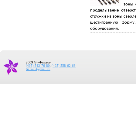
зоны 
проделывание отверст
стружки из зоны сверл
шестигранную форму
оборудования.
2009 © «Фиалка»
(495) 542-76-80
,
(495) 558-62-68
fialka94@mail.ru