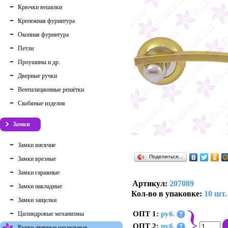
Крючки вешалки
Крепежная фурнитура
Оконная фурнитура
Петли
Проушины и др.
Дверные ручки
Вентиляционные решётки
Скобяные изделия
Замки
Замки висячие
Поделиться…
Замки врезные
Замки гаражные
Артикул:
207089
Замки накладные
Кол-во в упаковке:
10 шт.
Замки защелки
ОПТ 1:
руб.
Цилиндровые механизмы
?
ОПТ 2:
руб.
?
Ручки дверные раздельные