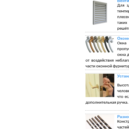
Венти
Для з
темпе
плесе
таких
решётк
Окон
Окна 
пропу
окна 
от воздействия небла
части оконной фурниту
Устан
Высот
челове
что е
дополнительная ручка.
Разно
Конст
часте