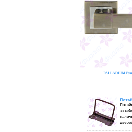
PALLADIUM Ручк
Пота
Потай
за себ
налич
дверей