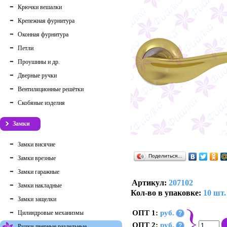
Крючки вешалки
Крепежная фурнитура
Оконная фурнитура
Петли
Проушины и др.
Дверные ручки
Вентиляционные решётки
Скобяные изделия
Замки
Замки висячие
Поделиться…
Замки врезные
Замки гаражные
Артикул:
207102
Замки накладные
Кол-во в упаковке:
10 шт.
Замки защелки
ОПТ 1:
руб.
Цилиндровые механизмы
?
ОПТ 2:
руб.
?
Ручки дверные раздельные