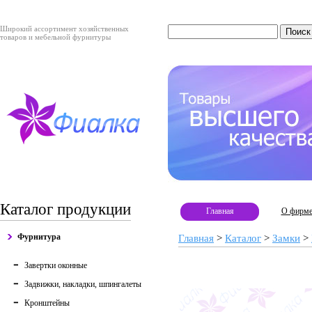
Широкий ассортимент хозяйственных
товаров и мебельной фурнитуры
Каталог продукции
Главная
О фирм
Фурнитура
Главная
>
Каталог
>
Замки
>
Завертки оконные
Задвижки, накладки, шпингалеты
Кронштейны