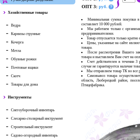
ОПТ 3:
руб.
?
Хозяйственные товары
Минимальная сумма покупки в 
составляет 10 000 рублей.
Ведра
Мы работаем только с организ
предпринимателями.
Карнизы струнные
Товар отпускается только кратно
Кочерга
Цены, указанные на сайте являю
товара.
Метла
После рассмотрения Вашего за
товара и выставляем Вам счет на опл
Обувные рожки
Счет действителен в течении 3
случае не гарантируется наличие тов
Почтовые ящики
Мы отправляем товар ТК во все
Самовывоз товара осуществляет
Скотч
область, Люберецкий район, посе
Товары для дома
Птицефабрика.
Инструменты
Снегоуборочный инвентарь
Слесарно-столярный инструмент
Строительный инструмент
Садово-огородный инвентарь